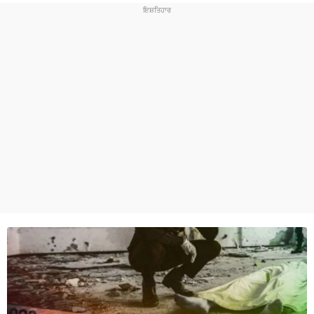
ਧਰਮ
ਖੇਡਾਂ
ਟੈਕਨੋਲਜੀ
ਟ੍ਰੈਂਡਿੰਗ
ਮੌਸਮ
ਦੁਨੀਆ
ਚੋਣਾਂ 2026