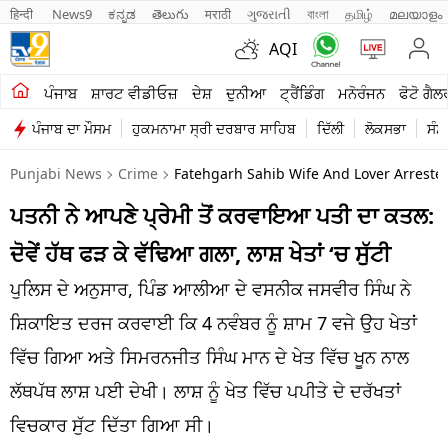
हिन्दी 
News9
ಕನ್ನಡ
తెలుగు
मराठी
ગુજરાતી
বাংলা
தமிழ்
മലയാളം
AQI
ਖੇਤੀਬਾੜੀ
ਪੰਜਾਬ
ਸ਼ਾਰਟ ਵੀਡੀਓਜ਼
ਦੇਸ਼
ਦੁਨੀਆ
ਟ੍ਰੈਂਡਿੰਗ
ਮਨੋਰੰਜਨ
ਫੋਟੋ ਗੈਲ
ਪੰਜਾਬ ਦਾ ਮੌਸਮ
ਹੁਕਮਨਾਮਾ ਸ੍ਰੀ ਦਰਬਾਰ ਸਾਹਿਬ
ਦਿੱਲੀ
ਲੋਕਸਭਾ
ਸੰਸ
ਸ਼ਾਰਟ ਵੀਡੀਓਜ਼
Punjabi News
Crime
Fatehgarh Sahib Wife And Lover Arreste
ਕਾਰੋਬਾਰ
ਪਤਨੀ ਨੇ ਆਪਣੇ ਪ੍ਰੇਮੀ ਤੋਂ ਕਰਵਾਇਆ ਪਤੀ ਦਾ ਕਤਲ:
ਕਰਿਅਰ
ਦੋਵੇਂ ਹੱਥ ਫੜ ਕੇ ਵੱਢਿਆ ਗਲਾ, ਲਾਸ਼ ਖੇਤਾਂ ‘ਚ ਸੁੱਟੀ
ਮਨੋਰੰਜਨ
ਪੁਲਿਸ ਦੇ ਅਨੁਸਾਰ, ਪਿੰਡ ਆਲੀਆ ਦੇ ਵਸਨੀਕ ਜਸਵੀਰ ਸਿੰਘ ਨੇ
ਦੇਸ਼
ਸ਼ਿਕਾਇਤ ਦਰਜ ਕਰਵਾਈ ਕਿ 4 ਨਵੰਬਰ ਨੂੰ ਸ਼ਾਮ 7 ਵਜੇ ਉਹ ਖੇਤਾਂ
ਵਿੱਚ ਗਿਆ ਅਤੇ ਸਿਮਰਨਜੀਤ ਸਿੰਘ ਮਾਨ ਦੇ ਖੇਤ ਵਿੱਚ ਖੂਨ ਨਾਲ
ਲਾਈਫ ਸਟਾਈਲ
ਲੱਥਪੱਥ ਲਾਸ਼ ਪਈ ਦੇਖੀ। ਲਾਸ਼ ਨੂੰ ਖੇਤ ਵਿੱਚ ਪਪੀਤੇ ਦੇ ਦਰੱਖਤਾਂ
ਪੰਜਾਬ
ਵਿਚਕਾਰ ਸੁੱਟ ਦਿੱਤਾ ਗਿਆ ਸੀ।