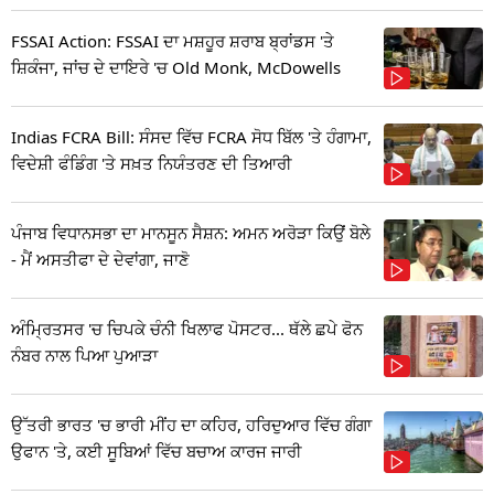
FSSAI Action: FSSAI ਦਾ ਮਸ਼ਹੂਰ ਸ਼ਰਾਬ ਬ੍ਰਾਂਡਸ 'ਤੇ
ਸ਼ਿਕੰਜਾ, ਜਾਂਚ ਦੇ ਦਾਇਰੇ 'ਚ Old Monk, McDowells
Indias FCRA Bill: ਸੰਸਦ ਵਿੱਚ FCRA ਸੋਧ ਬਿੱਲ 'ਤੇ ਹੰਗਾਮਾ,
ਵਿਦੇਸ਼ੀ ਫੰਡਿੰਗ 'ਤੇ ਸਖ਼ਤ ਨਿਯੰਤਰਣ ਦੀ ਤਿਆਰੀ
ਪੰਜਾਬ ਵਿਧਾਨਸਭਾ ਦਾ ਮਾਨਸੂਨ ਸੈਸ਼ਨ: ਅਮਨ ਅਰੋੜਾ ਕਿਉਂ ਬੋਲੇ
- ਮੈਂ ਅਸਤੀਫਾ ਦੇ ਦੇਵਾਂਗਾ, ਜਾਣੋ
ਅੰਮ੍ਰਿਤਸਰ 'ਚ ਚਿਪਕੇ ਚੰਨੀ ਖਿਲਾਫ ਪੋਸਟਰ... ਥੱਲੇ ਛਪੇ ਫੋਨ
ਨੰਬਰ ਨਾਲ ਪਿਆ ਪੁਆੜਾ
ਉੱਤਰੀ ਭਾਰਤ 'ਚ ਭਾਰੀ ਮੀਂਹ ਦਾ ਕਹਿਰ, ਹਰਿਦੁਆਰ ਵਿੱਚ ਗੰਗਾ
ਉਫਾਨ 'ਤੇ, ਕਈ ਸੂਬਿਆਂ ਵਿੱਚ ਬਚਾਅ ਕਾਰਜ ਜਾਰੀ