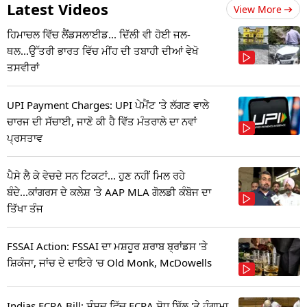
Latest Videos
View More
ਹਿਮਾਚਲ ਵਿੱਚ ਲੈਂਡਸਲਾਈਡ... ਦਿੱਲੀ ਵੀ ਹੋਈ ਜਲ-
ਥਲ...ਉੱਤਰੀ ਭਾਰਤ ਵਿੱਚ ਮੀਂਹ ਦੀ ਤਬਾਹੀ ਦੀਆਂ ਵੇਖੋ
ਤਸਵੀਰਾਂ
UPI Payment Charges: UPI ਪੇਮੈਂਟ 'ਤੇ ਲੱਗਣ ਵਾਲੇ
ਚਾਰਜ ਦੀ ਸੱਚਾਈ, ਜਾਣੋ ਕੀ ਹੈ ਵਿੱਤ ਮੰਤਰਾਲੇ ਦਾ ਨਵਾਂ
ਪ੍ਰਸਤਾਵ
ਪੈਸੇ ਲੈ ਕੇ ਵੇਚਦੇ ਸਨ ਟਿਕਟਾਂ... ਹੁਣ ਨਹੀਂ ਮਿਲ ਰਹੇ
ਬੰਦੇ...ਕਾਂਗਰਸ ਦੇ ਕਲੇਸ਼ 'ਤੇ AAP MLA ਗੋਲਡੀ ਕੰਬੋਜ ਦਾ
ਤਿੱਖਾ ਤੰਜ
FSSAI Action: FSSAI ਦਾ ਮਸ਼ਹੂਰ ਸ਼ਰਾਬ ਬ੍ਰਾਂਡਸ 'ਤੇ
ਸ਼ਿਕੰਜਾ, ਜਾਂਚ ਦੇ ਦਾਇਰੇ 'ਚ Old Monk, McDowells
Indias FCRA Bill: ਸੰਸਦ ਵਿੱਚ FCRA ਸੋਧ ਬਿੱਲ 'ਤੇ ਹੰਗਾਮਾ,