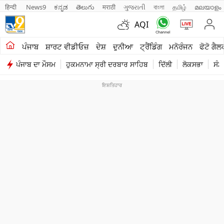
हिन्दी 
News9
ಕನ್ನಡ
తెలుగు
मराठी
ગુજરાતી
বাংলা
தமிழ்
മലയാളം
AQI
ਖੇਤੀਬਾੜੀ
ਪੰਜਾਬ
ਸ਼ਾਰਟ ਵੀਡੀਓਜ਼
ਦੇਸ਼
ਦੁਨੀਆ
ਟ੍ਰੈਂਡਿੰਗ
ਮਨੋਰੰਜਨ
ਫੋਟੋ ਗੈਲ
ਪੰਜਾਬ ਦਾ ਮੌਸਮ
ਹੁਕਮਨਾਮਾ ਸ੍ਰੀ ਦਰਬਾਰ ਸਾਹਿਬ
ਦਿੱਲੀ
ਲੋਕਸਭਾ
ਸੰਸ
ਸ਼ਾਰਟ ਵੀਡੀਓਜ਼
ਕਾਰੋਬਾਰ
ਕਰਿਅਰ
ਮਨੋਰੰਜਨ
ਦੇਸ਼
ਲਾਈਫ ਸਟਾਈਲ
ਪੰਜਾਬ