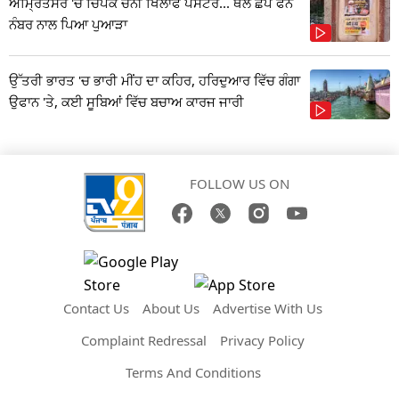
ਅੰਮ੍ਰਿਤਸਰ 'ਚ ਚਿਪਕੇ ਚੰਨੀ ਖਿਲਾਫ ਪੋਸਟਰ... ਥੱਲੇ ਛਪੇ ਫੋਨ
ਨੰਬਰ ਨਾਲ ਪਿਆ ਪੁਆੜਾ
ਉੱਤਰੀ ਭਾਰਤ 'ਚ ਭਾਰੀ ਮੀਂਹ ਦਾ ਕਹਿਰ, ਹਰਿਦੁਆਰ ਵਿੱਚ ਗੰਗਾ
ਉਫਾਨ 'ਤੇ, ਕਈ ਸੂਬਿਆਂ ਵਿੱਚ ਬਚਾਅ ਕਾਰਜ ਜਾਰੀ
FOLLOW US ON
Contact Us
About Us
Advertise With Us
Complaint Redressal
Privacy Policy
Terms And Conditions