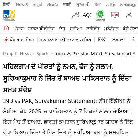
हिन्दी 
News9
ಕನ್ನಡ
తెలుగు
मराठी
ગુજરાતી
বাংলা
தமிழ்
മലയാളം
AQI
ਖੇਤੀਬਾੜੀ
ਪੰਜਾਬ
ਸ਼ਾਰਟ ਵੀਡੀਓਜ਼
ਦੇਸ਼
ਦੁਨੀਆ
ਟ੍ਰੈਂਡਿੰਗ
ਮਨੋਰੰਜਨ
ਫੋਟੋ ਗੈਲ
ਪੰਜਾਬ ਦਾ ਮੌਸਮ
ਹੁਕਮਨਾਮਾ ਸ੍ਰੀ ਦਰਬਾਰ ਸਾਹਿਬ
ਦਿੱਲੀ
ਲੋਕਸਭਾ
ਸੰਸ
ਸ਼ਾਰਟ ਵੀਡੀਓਜ਼
Punjabi News
Sports
India Vs Pakistan Match Suryakumart Y
ਕਾਰੋਬਾਰ
ਪਹਿਲਗਾਮ ਦੇ ਪੀੜਤਾਂ ਨੂੰ ਨਮਨ, ਫੌਜ ਨੂੰ ਸਲਾਮ,
ਕਰਿਅਰ
ਸੂਰਿਆਕੁਮਾਰ ਨੇ ਜਿੱਤ ਤੋਂ ਬਾਅਦ ਪਾਕਿਸਤਾਨ ਨੂੰ ਦਿੱਤਾ
ਮਨੋਰੰਜਨ
ਸਖ਼ਤ ਸੰਦੇਸ਼
ਦੇਸ਼
IND vs PAK, Suryakumar Statement: ਟੀਮ ਇੰਡੀਆ ਨੇ
ਏਸ਼ੀਆ ਕੱਪ 2025 'ਚ ਪਾਕਿਸਤਾਨ ਨੂੰ 7 ਵਿਕਟਾਂ ਨਾਲ ਹਰਾਇਆ।
ਲਾਈਫ ਸਟਾਈਲ
ਇਸ ਮੈਚ ਤੋਂ ਬਾਅਦ, ਭਾਰਤੀ ਕਪਤਾਨ ਸੂਰਿਆਕੁਮਾਰ ਯਾਦਵ ਨੇ ਇੱਕ
ਪੰਜਾਬ
ਵੱਡਾ ਬਿਆਨ ਦਿੱਤਾ ਤੇ ਇਸ ਜਿੱਤ ਨੂੰ ਸੁਰੱਖਿਆ ਬਲਾਂ ਨੂੰ ਸਮਰਪਿਤ