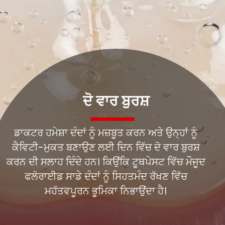
ਡਾਕਟਰ ਹਮੇਸ਼ਾ ਦੰਦਾਂ ਨੂੰ ਮਜ਼ਬੂਤ ਕਰਨ ਅਤੇ ਉਨ੍ਹਾਂ ਨੂੰ
ਕੈਵਿਟੀ-ਮੁਕਤ ਬਣਾਉਣ ਲਈ ਦਿਨ ਵਿੱਚ ਦੋ ਵਾਰ ਬੁਰਸ਼
ਕਰਨ ਦੀ ਸਲਾਹ ਦਿੰਦੇ ਹਨ। ਕਿਉਂਕਿ ਟੂਥਪੇਸਟ ਵਿੱਚ ਮੌਜੂਦ
ਫਲੋਰਾਈਡ ਸਾਡੇ ਦੰਦਾਂ ਨੂੰ ਸਿਹਤਮੰਦ ਰੱਖਣ ਵਿੱਚ