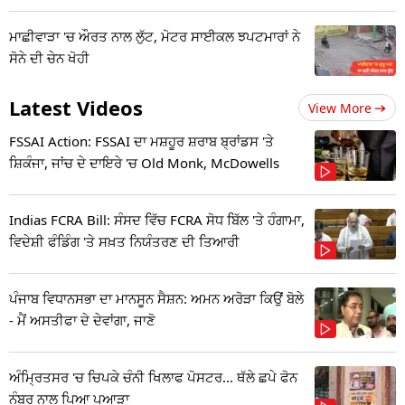
ਮਾਛੀਵਾੜਾ 'ਚ ਔਰਤ ਨਾਲ ਲੁੱਟ, ਮੋਟਰ ਸਾਈਕਲ ਝਪਟਮਾਰਾਂ ਨੇ
ਸੋਨੇ ਦੀ ਚੇਨ ਖੋਹੀ
Latest Videos
View More
FSSAI Action: FSSAI ਦਾ ਮਸ਼ਹੂਰ ਸ਼ਰਾਬ ਬ੍ਰਾਂਡਸ 'ਤੇ
ਸ਼ਿਕੰਜਾ, ਜਾਂਚ ਦੇ ਦਾਇਰੇ 'ਚ Old Monk, McDowells
Indias FCRA Bill: ਸੰਸਦ ਵਿੱਚ FCRA ਸੋਧ ਬਿੱਲ 'ਤੇ ਹੰਗਾਮਾ,
ਵਿਦੇਸ਼ੀ ਫੰਡਿੰਗ 'ਤੇ ਸਖ਼ਤ ਨਿਯੰਤਰਣ ਦੀ ਤਿਆਰੀ
ਪੰਜਾਬ ਵਿਧਾਨਸਭਾ ਦਾ ਮਾਨਸੂਨ ਸੈਸ਼ਨ: ਅਮਨ ਅਰੋੜਾ ਕਿਉਂ ਬੋਲੇ
- ਮੈਂ ਅਸਤੀਫਾ ਦੇ ਦੇਵਾਂਗਾ, ਜਾਣੋ
ਅੰਮ੍ਰਿਤਸਰ 'ਚ ਚਿਪਕੇ ਚੰਨੀ ਖਿਲਾਫ ਪੋਸਟਰ... ਥੱਲੇ ਛਪੇ ਫੋਨ
ਨੰਬਰ ਨਾਲ ਪਿਆ ਪੁਆੜਾ