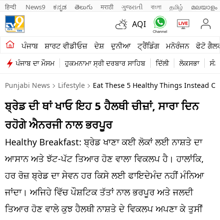
हिन्दी 
News9
ಕನ್ನಡ
తెలుగు
मराठी
ગુજરાતી
বাংলা
தமிழ்
മലയാളം
AQI
ਖੇਤੀਬਾੜੀ
ਪੰਜਾਬ
ਸ਼ਾਰਟ ਵੀਡੀਓਜ਼
ਦੇਸ਼
ਦੁਨੀਆ
ਟ੍ਰੈਂਡਿੰਗ
ਮਨੋਰੰਜਨ
ਫੋਟੋ ਗੈਲ
ਪੰਜਾਬ ਦਾ ਮੌਸਮ
ਹੁਕਮਨਾਮਾ ਸ੍ਰੀ ਦਰਬਾਰ ਸਾਹਿਬ
ਦਿੱਲੀ
ਲੋਕਸਭਾ
ਸੰਸ
ਸ਼ਾਰਟ ਵੀਡੀਓਜ਼
Punjabi News
Lifestyle
Eat These 5 Healthy Things Instead Of
ਕਾਰੋਬਾਰ
ਬ੍ਰੇਡ ਦੀ ਥਾਂ ਖਾਓ ਇਹ 5 ਹੈਲਥੀ ਚੀਜ਼ਾਂ, ਸਾਰਾ ਦਿਨ
ਕਰਿਅਰ
ਰਹੋਗੇ ਐਨਰਜੀ ਨਾਲ ਭਰਪੂਰ
ਮਨੋਰੰਜਨ
Healthy Breakfast: ਬ੍ਰੇਡ ਖਾਣਾ ਕਈ ਲੋਕਾਂ ਲਈ ਨਾਸ਼ਤੇ ਦਾ
ਦੇਸ਼
ਆਸਾਨ ਅਤੇ ਝੱਟ-ਪੱਟ ਤਿਆਰ ਹੋਣ ਵਾਲਾ ਵਿਕਲਪ ਹੈ। ਹਾਲਾਂਕਿ,
ਹਰ ਰੋਜ਼ ਬ੍ਰੇਡ ਦਾ ਸੇਵਨ ਹਰ ਕਿਸੇ ਲਈ ਫਾਇਦੇਮੰਦ ਨਹੀਂ ਮੰਨਿਆ
ਲਾਈਫ ਸਟਾਈਲ
ਜਾਂਦਾ। ਅਜਿਹੇ ਵਿੱਚ ਪੌਸ਼ਟਿਕ ਤੱਤਾਂ ਨਾਲ ਭਰਪੂਰ ਅਤੇ ਜਲਦੀ
ਪੰਜਾਬ
ਤਿਆਰ ਹੋਣ ਵਾਲੇ ਕੁਝ ਹੈਲਥੀ ਨਾਸ਼ਤੇ ਦੇ ਵਿਕਲਪ ਅਪਣਾ ਕੇ ਤੁਸੀਂ