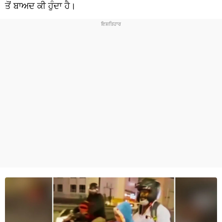
ਧਰਮ
ਤੋਂ ਬਾਅਦ ਕੀ ਹੁੰਦਾ ਹੈ।
ਖੇਡਾਂ
ਟੈਕਨੋਲਜੀ
ਟ੍ਰੈਂਡਿੰਗ
ਮੌਸਮ
ਦੁਨੀਆ
ਚੋਣਾਂ 2026