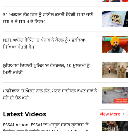
31 ਅਗਸਤ ਤੱਕ ਕਿਸ ਨੂੰ ਫਾਈਲ ਕਰਨੀ ਹੋਵੇਗੀ ITR? ਜਾਣੋ
ITR-3 ਤੇ ITR-4 ਦੇ ਨਿਯਮ
NITI ਆਯੋਗ ਰੈਂਕਿੰਗ 'ਚ ਪੰਜਾਬ ਨੇ ਕੇਰਲ ਨੂੰ ਪਛਾੜਿਆ-
ਸਿੱਖਿਆ ਮੰਤਰੀ ਬੈਂਸ
ਲੁਧਿਆਣਾ ਦਿਹਾਤੀ ਪੁਲਿਸ 'ਚ ਫੇਰਬਦਲ, 10 ਮੁਲਜ਼ਮਾਂ ਨੂੰ
ਮਿਲੀ ਤਰੱਕੀ
ਮਾਛੀਵਾੜਾ 'ਚ ਔਰਤ ਨਾਲ ਲੁੱਟ, ਮੋਟਰ ਸਾਈਕਲ ਝਪਟਮਾਰਾਂ ਨੇ
ਸੋਨੇ ਦੀ ਚੇਨ ਖੋਹੀ
Latest Videos
View More
FSSAI Action: FSSAI ਦਾ ਮਸ਼ਹੂਰ ਸ਼ਰਾਬ ਬ੍ਰਾਂਡਸ 'ਤੇ