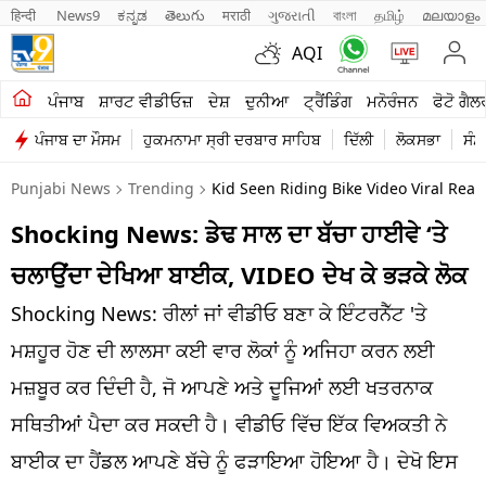
हिन्दी 
News9
ಕನ್ನಡ
తెలుగు
मराठी
ગુજરાતી
বাংলা
தமிழ்
മലയാളം
AQI
ਖੇਤੀਬਾੜੀ
ਪੰਜਾਬ
ਸ਼ਾਰਟ ਵੀਡੀਓਜ਼
ਦੇਸ਼
ਦੁਨੀਆ
ਟ੍ਰੈਂਡਿੰਗ
ਮਨੋਰੰਜਨ
ਫੋਟੋ ਗੈਲ
ਪੰਜਾਬ ਦਾ ਮੌਸਮ
ਹੁਕਮਨਾਮਾ ਸ੍ਰੀ ਦਰਬਾਰ ਸਾਹਿਬ
ਦਿੱਲੀ
ਲੋਕਸਭਾ
ਸੰਸ
ਸ਼ਾਰਟ ਵੀਡੀਓਜ਼
Punjabi News
Trending
Kid Seen Riding Bike Video Viral Read
ਕਾਰੋਬਾਰ
Shocking News: ਡੇਢ ਸਾਲ ਦਾ ਬੱਚਾ ਹਾਈਵੇ ‘ਤੇ
ਕਰਿਅਰ
ਚਲਾਉਂਦਾ ਦੇਖਿਆ ਬਾਈਕ, VIDEO ਦੇਖ ਕੇ ਭੜਕੇ ਲੋਕ
ਮਨੋਰੰਜਨ
Shocking News: ਰੀਲਾਂ ਜਾਂ ਵੀਡੀਓ ਬਣਾ ਕੇ ਇੰਟਰਨੈੱਟ 'ਤੇ
ਦੇਸ਼
ਮਸ਼ਹੂਰ ਹੋਣ ਦੀ ਲਾਲਸਾ ਕਈ ਵਾਰ ਲੋਕਾਂ ਨੂੰ ਅਜਿਹਾ ਕਰਨ ਲਈ
ਮਜ਼ਬੂਰ ਕਰ ਦਿੰਦੀ ਹੈ, ਜੋ ਆਪਣੇ ਅਤੇ ਦੂਜਿਆਂ ਲਈ ਖਤਰਨਾਕ
ਲਾਈਫ ਸਟਾਈਲ
ਸਥਿਤੀਆਂ ਪੈਦਾ ਕਰ ਸਕਦੀ ਹੈ। ਵੀਡੀਓ ਵਿੱਚ ਇੱਕ ਵਿਅਕਤੀ ਨੇ
ਪੰਜਾਬ
ਬਾਈਕ ਦਾ ਹੈਂਡਲ ਆਪਣੇ ਬੱਚੇ ਨੂੰ ਫੜਾਇਆ ਹੋਇਆ ਹੈ। ਦੇਖੋ ਇਸ