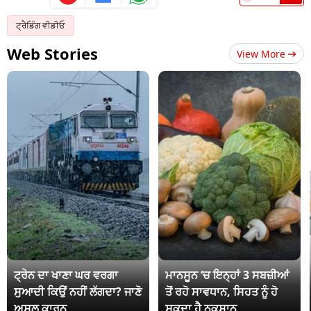
ਟ੍ਰੈਡਿੰਗ ਵੀਡੀਓ
Web Stories
View More
ਟ੍ਰੇਨ ਦਾ ਖਾਣਾ ਘਰ ਵਰਗਾ
ਮਾਨਸੂਨ ‘ਚ ਇਨ੍ਹਾਂ 3 ਸਬਜ਼ੀਆਂ
ਸੁਆਦੀ ਕਿਉਂ ਨਹੀਂ ਲੱਗਦਾ? ਜਾਣੋ
ਤੋਂ ਰਹੋ ਸਾਵਧਾਨ, ਸਿਹਤ ਨੂੰ ਹੋ
ਅਸਲ ਕਾਰਨ
ਸਕਦਾ ਹੈ ਨੁਕਸਾਨ