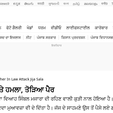
News9
ಕನ್ನಡ
తెలుగు
मराठी
ગુજરાતી
বাংলা
தமிழ்
മലയാളം
मनी9
ਲਾਈਫ ਸਟਾਈਲ
ਖੇਡਾਂ
ਨ
ਫੋਟੋ ਗੈਲਰੀ
ਖੇਡਾਂ
ਧਰਮ
ਵੀਡੀਓ
ਲਾਈਫਸਟਾਈਲ
ਕਾਰੋਬਾਰ
ਪੰਜਾਬ
ਟੈਕਨੋਲਜੀ
ੰਸਦ ਦਾ ਇਜਲਾਸ
ਨੀਟ
ਪੰਜਾਬ ਸਰਕਾਰ
ਕਿਸਾਨ ਪ੍ਰਦਰਸ਼ਨ
ਪੰਜਾਬ ਵਿਧਾਨਸਭਾ
ਧਰਮ
ਟ੍ਰੈਂਡਿੰਗ
r In Law Attack Jija Sala
‘ਤੇ ਹਮਲਾ, ਤੋੜਿਆ ਪੈਰ
ਾ ਵਿਆਹ ਸਿੰਬਲ ਮਜਾਰਾ ਦੀ ਰਹਿਣ ਵਾਲੀ ਕੁੜੀ ਨਾਲ ਹੋਇਆ ਹੈ।
ਣਦਾ ਮੁਆਵਜ਼ਾ ਵੀ ਦੇ ਦਿੱਤਾ ਹੈ। ਜੱਜ ਦੇ ਸਾਹਮਣੇ ਉਸ ਤੋਂ ਪੈਸੇ ਲਏ