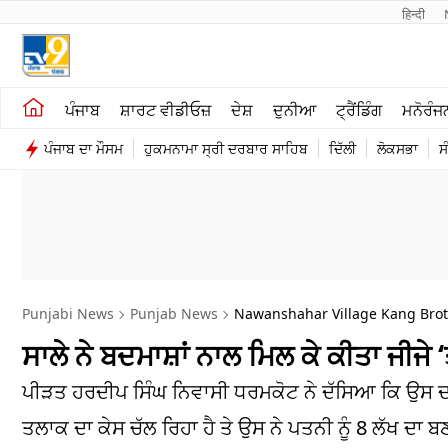
हिन्दी 
ਖੇਤੀਬਾੜੀ
ਕਰਿਅਰ
ਪੰਜਾਬ
ਸ਼ਾਰਟ ਵੀਡੀਓਜ਼
ਦੇਸ਼
ਦੁਨੀਆ
ਟ੍ਰੈਂਡਿੰਗ
ਮਨੋਰੰਜ
ਸ਼ਾਰਟ ਵੀਡੀਓਜ਼
ਮਨੋਰੰਜਨ
ਪੰਜਾਬ ਦਾ ਮੌਸਮ
ਹੁਕਮਨਾਮਾ ਸ੍ਰੀ ਦਰਬਾਰ ਸਾਹਿਬ
ਦਿੱਲੀ
ਲੋਕਸਭਾ
ਸ
ਕਾਰੋਬਾਰ
ਦੇਸ਼
Punjabi News
Punjab News
Nawanshahar Village Kang Brothe
ਸਾਲੇ ਨੇ ਬਦਮਾਸ਼ਾਂ ਨਾਲ ਮਿਲ ਕੇ ਕੀਤਾ ਜੀਜੇ 
ਪੀੜਤ ਹਰਦੀਪ ਸਿੰਘ ਨਿਵਾਸੀ ਧਰਮਕੋਟ ਨੇ ਦੱਸਿਆ ਕਿ ਉਸ ਦ
ਤਲਾਕ ਦਾ ਕੇਸ ਚੱਲ ਰਿਹਾ ਹੈ ਤੇ ਉਸ ਨੇ ਪਤਨੀ ਨੂੰ 8 ਲੱਖ ਦਾ ਬ