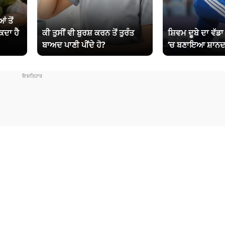
ਂ ਤੋਂ
ਕਦਾ ਹੈ
ਕੀ ਤੁਸੀਂ ਵੀ ਬੁਰਸ਼ ਕਰਨ ਤੋਂ ਤੁਰੰਤ
ਸ਼ਿਵਮ ਦੂਬੇ ਦਾ ਵੱਡ
ਬਾਅਦ ਪਾਣੀ ਪੀਂਦੇ ਹੋ?
‘ਚ ਬਣਾਇਆ ਸ਼ਾਨਦ