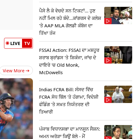
ਪੈਸੇ ਲੈ ਕੇ ਵੇਚਦੇ ਸਨ ਟਿਕਟਾਂ... ਹੁਣ
ਨਹੀਂ ਮਿਲ ਰਹੇ ਬੰਦੇ...ਕਾਂਗਰਸ ਦੇ ਕਲੇਸ਼
'ਤੇ AAP MLA ਗੋਲਡੀ ਕੰਬੋਜ ਦਾ
ਤਿੱਖਾ ਤੰਜ
LIVE
TV
FSSAI Action: FSSAI ਦਾ ਮਸ਼ਹੂਰ
ਸ਼ਰਾਬ ਬ੍ਰਾਂਡਸ 'ਤੇ ਸ਼ਿਕੰਜਾ, ਜਾਂਚ ਦੇ
ਦਾਇਰੇ 'ਚ Old Monk,
View More
McDowells
Indias FCRA Bill: ਸੰਸਦ ਵਿੱਚ
FCRA ਸੋਧ ਬਿੱਲ 'ਤੇ ਹੰਗਾਮਾ, ਵਿਦੇਸ਼ੀ
ਫੰਡਿੰਗ 'ਤੇ ਸਖ਼ਤ ਨਿਯੰਤਰਣ ਦੀ
ਤਿਆਰੀ
ਪੰਜਾਬ ਵਿਧਾਨਸਭਾ ਦਾ ਮਾਨਸੂਨ ਸੈਸ਼ਨ:
ਅਮਨ ਅਰੋੜਾ ਕਿਉਂ ਬੋਲੇ - ਮੈਂ