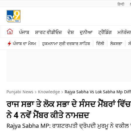
हिन्दी 
ਖੇਤੀਬਾੜੀ
ਕਰਿਅਰ
ਪੰਜਾਬ
ਸ਼ਾਰਟ ਵੀਡੀਓਜ਼
ਦੇਸ਼
ਦੁਨੀਆ
ਟ੍ਰੈਂਡਿੰਗ
ਮਨੋਰੰਜ
ਸ਼ਾਰਟ ਵੀਡੀਓਜ਼
ਮਨੋਰੰਜਨ
ਪੰਜਾਬ ਦਾ ਮੌਸਮ
ਹੁਕਮਨਾਮਾ ਸ੍ਰੀ ਦਰਬਾਰ ਸਾਹਿਬ
ਦਿੱਲੀ
ਲੋਕਸਭਾ
ਸ
ਕਾਰੋਬਾਰ
ਦੇਸ਼
Punjabi News
Knowledge
Rajya Sabha Vs Lok Sabha Mp Diff
ਰਾਜ ਸਭਾ ਤੇ ਲੋਕ ਸਭਾ ਦੇ ਸੰਸਦ ਮੈਂਬਰਾਂ 
ਨੇ 4 ਨਵੇਂ ਮੈਂਬਰ ਕੀਤੇ ਨਾਮਜ਼ਦ
Rajya Sabha MP: ਰਾਸ਼ਟਰਪਤੀ ਦ੍ਰੋਪਦੀ ਮੁਰਮੂ ਨੇ ਵਕੀਲ 