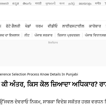
News9
ಕನ್ನಡ
తెలుగు
मराठी
ગુજરાતી
বাংলা
தமிழ்
മലയാളം
मनी9
ਲਾਈਫ ਸਟਾਈਲ
ਖੇਡਾਂ
ਨ
ਫੋਟੋ ਗੈਲਰੀ
ਖੇਡਾਂ
ਧਰਮ
ਵੀਡੀਓ
ਲਾਈਫਸਟਾਈਲ
ਕਾਰੋਬਾਰ
ਪੰਜਾਬ
ਟੈਕਨੋਲਜੀ
ੰਸਦ ਦਾ ਇਜਲਾਸ
ਨੀਟ
ਪੰਜਾਬ ਸਰਕਾਰ
ਕਿਸਾਨ ਪ੍ਰਦਰਸ਼ਨ
ਪੰਜਾਬ ਵਿਧਾਨਸਭਾ
ਧਰਮ
ਟ੍ਰੈਂਡਿੰਗ
erence Selection Process Know Details In Punjabi
ਵਿੱਚ ਕੀ ਅੰਤਰ, ਕਿਸ ਕੋਲ ਜ਼ਿਆਦਾ ਅਧਿਕਾਰ? ਰ
ਉੱਜਵਲ ਦੇਵਰਾਓ ਨਿਕਮ, ਸਾਬਕਾ ਵਿਦੇਸ਼ ਸਕੱਤਰ ਹਰਸ਼ ਵਰਧਨ ਸ਼