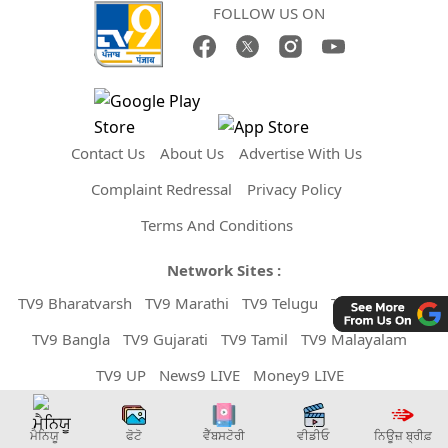
FOLLOW US ON
Contact Us
About Us
Advertise With Us
Complaint Redressal
Privacy Policy
Terms And Conditions
Network Sites :
TV9 Bharatvarsh
TV9 Marathi
TV9 Telugu
TV9 Kannada
TV9 Bangla
TV9 Gujarati
TV9 Tamil
TV9 Malayalam
TV9 UP
News9 LIVE
Money9 LIVE
Copyright © 2026 TV9 Punjabi. All Rights Reserved.
ਮੈਨਿਯੂ
ਫੋਟੋ
ਵੈੱਬਸਟੋਰੀ
ਵੀਡੀਓ
ਨਿਊਜ਼ ਬ੍ਰੀਫ਼