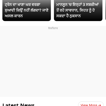
ਟ੍ਰੇਨ ਦਾ ਖਾਣਾ ਘਰ ਵਰਗਾ
ਮਾਨਸੂਨ ‘ਚ ਇਨ੍ਹਾਂ 3 ਸਬਜ਼ੀਆਂ
ਸੁਆਦੀ ਕਿਉਂ ਨਹੀਂ ਲੱਗਦਾ? ਜਾਣੋ
ਤੋਂ ਰਹੋ ਸਾਵਧਾਨ, ਸਿਹਤ ਨੂੰ ਹੋ
ਅਸਲ ਕਾਰਨ
ਸਕਦਾ ਹੈ ਨੁਕਸਾਨ
Latest News
View More