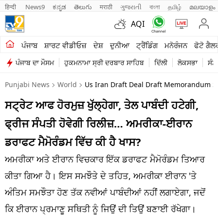
हिन्दी 
News9
ಕನ್ನಡ
తెలుగు
मराठी
ગુજરાતી
বাংলা
தமிழ்
മലയാളം
AQI
ਖੇਤੀਬਾੜੀ
ਪੰਜਾਬ
ਸ਼ਾਰਟ ਵੀਡੀਓਜ਼
ਦੇਸ਼
ਦੁਨੀਆ
ਟ੍ਰੈਂਡਿੰਗ
ਮਨੋਰੰਜਨ
ਫੋਟੋ ਗੈਲ
ਪੰਜਾਬ ਦਾ ਮੌਸਮ
ਹੁਕਮਨਾਮਾ ਸ੍ਰੀ ਦਰਬਾਰ ਸਾਹਿਬ
ਦਿੱਲੀ
ਲੋਕਸਭਾ
ਸੰਸ
ਸ਼ਾਰਟ ਵੀਡੀਓਜ਼
Punjabi News
World
Us Iran Draft Deal Draft Memorandum Sa
ਕਾਰੋਬਾਰ
ਸਟ੍ਰੇਟ ਆਫ ਹੋਰਮੁਜ਼ ਖੁੱਲ੍ਹੇਗਾ, ਤੇਲ ਪਾਬੰਦੀ ਹਟੇਗੀ,
ਕਰਿਅਰ
ਫ੍ਰੀਜ ਸੰਪਤੀ ਹੋਵੇਗੀ ਰਿਲੀਜ਼… ਅਮਰੀਕਾ-ਈਰਾਨ
ਮਨੋਰੰਜਨ
ਡਰਾਫਟ ਮੈਮੋਰੰਡਮ ਵਿੱਚ ਕੀ ਹੈ ਖਾਸ?
ਦੇਸ਼
ਅਮਰੀਕਾ ਅਤੇ ਈਰਾਨ ਵਿਚਕਾਰ ਇੱਕ ਡਰਾਫਟ ਮੈਮੋਰੰਡਮ ਤਿਆਰ
ਕੀਤਾ ਗਿਆ ਹੈ। ਇਸ ਸਮਝੌਤੇ ਦੇ ਤਹਿਤ, ਅਮਰੀਕਾ ਈਰਾਨ 'ਤੇ
ਲਾਈਫ ਸਟਾਈਲ
ਅੰਤਿਮ ਸਮਝੌਤਾ ਹੋਣ ਤੱਕ ਨਵੀਆਂ ਪਾਬੰਦੀਆਂ ਨਹੀਂ ਲਗਾਏਗਾ, ਜਦੋਂ
ਪੰਜਾਬ
ਕਿ ਈਰਾਨ ਪ੍ਰਮਾਣੂ ਸਥਿਤੀ ਨੂੰ ਜਿਉਂ ਦੀ ਤਿਉਂ ਬਣਾਈ ਰੱਖੇਗਾ।