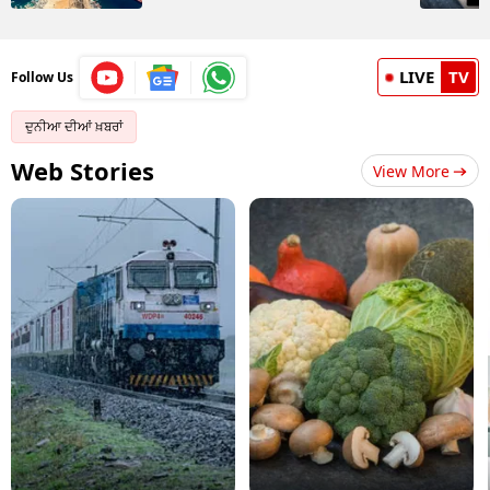
LIVE
TV
Follow Us
ਦੁਨੀਆ ਦੀਆਂ ਖ਼ਬਰਾਂ
Web Stories
View More