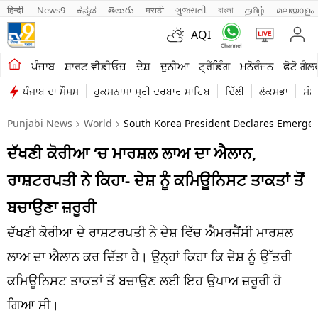
हिन्दी 
News9
ಕನ್ನಡ
తెలుగు
मराठी
ગુજરાતી
বাংলা
தமிழ்
മലയാളം
AQI
ਖੇਤੀਬਾੜੀ
ਪੰਜਾਬ
ਸ਼ਾਰਟ ਵੀਡੀਓਜ਼
ਦੇਸ਼
ਦੁਨੀਆ
ਟ੍ਰੈਂਡਿੰਗ
ਮਨੋਰੰਜਨ
ਫੋਟੋ ਗੈਲ
ਪੰਜਾਬ ਦਾ ਮੌਸਮ
ਹੁਕਮਨਾਮਾ ਸ੍ਰੀ ਦਰਬਾਰ ਸਾਹਿਬ
ਦਿੱਲੀ
ਲੋਕਸਭਾ
ਸੰਸ
ਸ਼ਾਰਟ ਵੀਡੀਓਜ਼
Punjabi News
World
South Korea President Declares Emergenc
ਕਾਰੋਬਾਰ
ਦੱਖਣੀ ਕੋਰੀਆ ‘ਚ ਮਾਰਸ਼ਲ ਲਾਅ ਦਾ ਐਲਾਨ,
ਕਰਿਅਰ
ਰਾਸ਼ਟਰਪਤੀ ਨੇ ਕਿਹਾ- ਦੇਸ਼ ਨੂੰ ਕਮਿਊਨਿਸਟ ਤਾਕਤਾਂ ਤੋਂ
ਮਨੋਰੰਜਨ
ਬਚਾਉਣਾ ਜ਼ਰੂਰੀ
ਦੇਸ਼
ਦੱਖਣੀ ਕੋਰੀਆ ਦੇ ਰਾਸ਼ਟਰਪਤੀ ਨੇ ਦੇਸ਼ ਵਿੱਚ ਐਮਰਜੈਂਸੀ ਮਾਰਸ਼ਲ
ਲਾਅ ਦਾ ਐਲਾਨ ਕਰ ਦਿੱਤਾ ਹੈ। ਉਨ੍ਹਾਂ ਕਿਹਾ ਕਿ ਦੇਸ਼ ਨੂੰ ਉੱਤਰੀ
ਲਾਈਫ ਸਟਾਈਲ
ਕਮਿਊਨਿਸਟ ਤਾਕਤਾਂ ਤੋਂ ਬਚਾਉਣ ਲਈ ਇਹ ਉਪਾਅ ਜ਼ਰੂਰੀ ਹੋ
ਪੰਜਾਬ
ਗਿਆ ਸੀ।