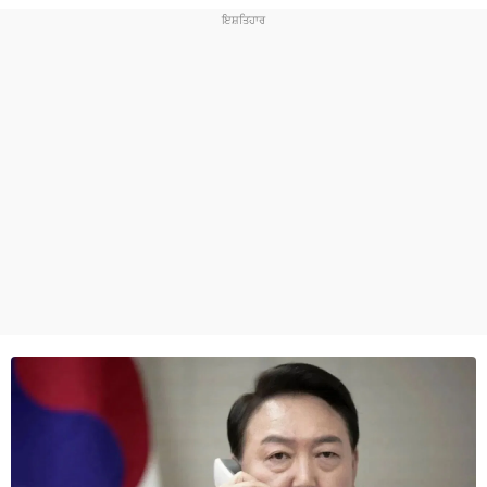
ਧਰਮ
ਖੇਡਾਂ
ਟੈਕਨੋਲਜੀ
ਟ੍ਰੈਂਡਿੰਗ
ਮੌਸਮ
ਦੁਨੀਆ
ਚੋਣਾਂ 2026