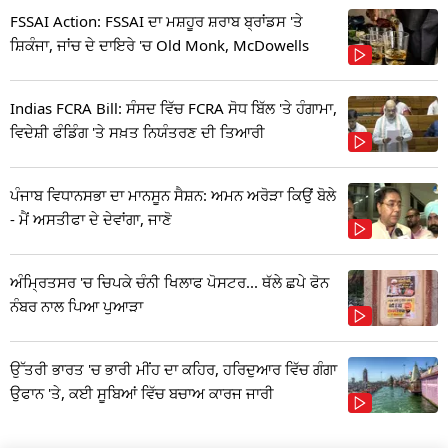
FSSAI Action: FSSAI ਦਾ ਮਸ਼ਹੂਰ ਸ਼ਰਾਬ ਬ੍ਰਾਂਡਸ 'ਤੇ
ਸ਼ਿਕੰਜਾ, ਜਾਂਚ ਦੇ ਦਾਇਰੇ 'ਚ Old Monk, McDowells
Indias FCRA Bill: ਸੰਸਦ ਵਿੱਚ FCRA ਸੋਧ ਬਿੱਲ 'ਤੇ ਹੰਗਾਮਾ,
ਵਿਦੇਸ਼ੀ ਫੰਡਿੰਗ 'ਤੇ ਸਖ਼ਤ ਨਿਯੰਤਰਣ ਦੀ ਤਿਆਰੀ
ਪੰਜਾਬ ਵਿਧਾਨਸਭਾ ਦਾ ਮਾਨਸੂਨ ਸੈਸ਼ਨ: ਅਮਨ ਅਰੋੜਾ ਕਿਉਂ ਬੋਲੇ
- ਮੈਂ ਅਸਤੀਫਾ ਦੇ ਦੇਵਾਂਗਾ, ਜਾਣੋ
ਅੰਮ੍ਰਿਤਸਰ 'ਚ ਚਿਪਕੇ ਚੰਨੀ ਖਿਲਾਫ ਪੋਸਟਰ... ਥੱਲੇ ਛਪੇ ਫੋਨ
ਨੰਬਰ ਨਾਲ ਪਿਆ ਪੁਆੜਾ
ਉੱਤਰੀ ਭਾਰਤ 'ਚ ਭਾਰੀ ਮੀਂਹ ਦਾ ਕਹਿਰ, ਹਰਿਦੁਆਰ ਵਿੱਚ ਗੰਗਾ
ਉਫਾਨ 'ਤੇ, ਕਈ ਸੂਬਿਆਂ ਵਿੱਚ ਬਚਾਅ ਕਾਰਜ ਜਾਰੀ