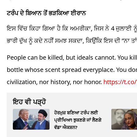
ਟਰੰਪ ਦੇ ਬਿਆਨ ਤੋਂ ਭੜਕਿਆ ਈਰਾਨ
ਇਸ ਵਿੱਚ ਕਿਹਾ ਗਿਆ ਹੈ ਕਿ ਅਮਰੀਕਾ, ਜਿਸ ਨੇ 4 ਜੁਲਾਈ ਨੂ
ਭਾਰੀ ਦੁੱਖ ਨੂੰ ਕਦੇ ਨਹੀਂ ਸਮਝ ਸਕਦਾ, ਕਿਉਂਕਿ ਇਸ ਦੀ “ਨਾ 
People can be killed, but ideals cannot. You ki
bottle whose scent spread everyplace. You do
civilization, nor history, nor honor.
https://t.c
ਇਹ ਵੀ ਪੜ੍ਹੋ
ਹੋਰਮੁਜ਼ ਬਣਿਆ ਟਰੰਪ ਲਈ
ਪ੍ਰੀਖਿਆ! ਝੁਕਣਗੇ ਜਾਂ ਲੈਣਗੇ
ਵੱਡਾ ਐਕਸ਼ਨ?