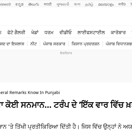
News9
ಕನ್ನಡ
తెలుగు
मराठी
ગુજરાતી
বাংলা
தமிழ்
മലയാളം
मनी9
ਲਾਈਫ ਸਟਾਈਲ
ਖੇਡਾਂ
ਨ
ਫੋਟੋ ਗੈਲਰੀ
ਖੇਡਾਂ
ਧਰਮ
ਵੀਡੀਓ
ਲਾਈਫਸਟਾਈਲ
ਕਾਰੋਬਾਰ
ਪੰਜਾਬ
ਟੈਕਨੋਲਜੀ
ੰਸਦ ਦਾ ਇਜਲਾਸ
ਨੀਟ
ਪੰਜਾਬ ਸਰਕਾਰ
ਕਿਸਾਨ ਪ੍ਰਦਰਸ਼ਨ
ਪੰਜਾਬ ਵਿਧਾਨਸਭਾ
ਧਰਮ
ਟ੍ਰੈਂਡਿੰਗ
eral Remarks Know In Punjabi
 ਦਾ ਕੋਈ ਸਨਮਾਨ… ਟਰੰਪ ਦੇ ‘ਇੱਕ ਵਾਰ ਵਿੱਚ
'ਤੇ ਤਿੱਖੀ ਪ੍ਰਤੀਕਿਰਿਆ ਦਿੱਤੀ ਹੈ। ਜਿਸ ਵਿੱਚ ਉਨ੍ਹਾਂ ਨੇ ਅਯ