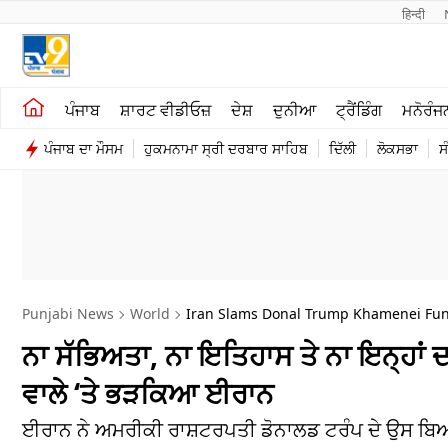
हिन्दी 
ਖੇਤੀਬਾੜੀ
ਕਰਿਅਰ
ਪੰਜਾਬ
ਸ਼ਾਰਟ ਵੀਡੀਓਜ਼
ਦੇਸ਼
ਦੁਨੀਆ
ਟ੍ਰੈਂਡਿੰਗ
ਮਨੋਰੰਜ
ਸ਼ਾਰਟ ਵੀਡੀਓਜ਼
ਮਨੋਰੰਜਨ
ਪੰਜਾਬ ਦਾ ਮੌਸਮ
ਹੁਕਮਨਾਮਾ ਸ੍ਰੀ ਦਰਬਾਰ ਸਾਹਿਬ
ਦਿੱਲੀ
ਲੋਕਸਭਾ
ਸ
ਕਾਰੋਬਾਰ
ਦੇਸ਼
Punjabi News
World
Iran Slams Donal Trump Khamenei Fun
ਨਾ ਸੱਭਿਅਤਾ, ਨਾ ਇਤਿਹਾਸ ਤੇ ਨਾ ਇਨ੍ਹਾਂ
ਵਾਲੇ ‘ਤੇ ਭੜਕਿਆ ਈਰਾਨ
ਈਰਾਨ ਨੇ ਅਮਰੀਕੀ ਰਾਸ਼ਟਰਪਤੀ ਡੋਨਾਲਡ ਟਰੰਪ ਦੇ ਉਸ ਬਿਆਨ 