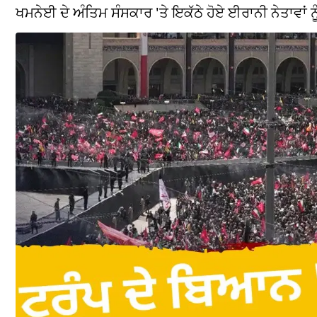
ਖਮਨੇਈ ਦੇ ਅੰਤਿਮ ਸੰਸਕਾਰ 'ਤੇ ਇਕੱਠੇ ਹੋਏ ਈਰਾਨੀ ਨੇਤਾਵਾਂ 