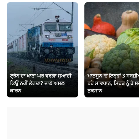
ਟ੍ਰੇਨ ਦਾ ਖਾਣਾ ਘਰ ਵਰਗਾ ਸੁਆਦੀ
ਮਾਨਸੂਨ ‘ਚ ਇਨ੍ਹਾਂ 3 ਸਬਜ਼ੀਆ
ਕਿਉਂ ਨਹੀਂ ਲੱਗਦਾ? ਜਾਣੋ ਅਸਲ
ਰਹੋ ਸਾਵਧਾਨ, ਸਿਹਤ ਨੂੰ ਹੋ ਸ
ਕਾਰਨ
ਨੁਕਸਾਨ