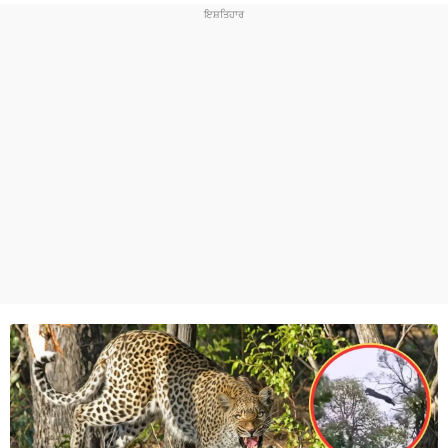
ਧਰਮ
ਖੇਡਾਂ
ਟੈਕਨੋਲਜੀ
ਟ੍ਰੈਂਡਿੰਗ
ਮੌਸਮ
ਦੁਨੀਆ
ਚੋਣਾਂ 2026