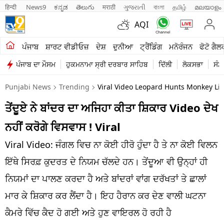
हिन्दी 
News9
ಕನ್ನಡ
తెలుగు
मराठी
ગુજરાતી
বাংলা
தமிழ்
മലയാളം
AQI
ਖੇਤੀਬਾੜੀ
ਪੰਜਾਬ
ਸ਼ਾਰਟ ਵੀਡੀਓਜ਼
ਦੇਸ਼
ਦੁਨੀਆ
ਟ੍ਰੈਂਡਿੰਗ
ਮਨੋਰੰਜਨ
ਫੋਟੋ ਗੈਲ
ਪੰਜਾਬ ਦਾ ਮੌਸਮ
ਹੁਕਮਨਾਮਾ ਸ੍ਰੀ ਦਰਬਾਰ ਸਾਹਿਬ
ਦਿੱਲੀ
ਲੋਕਸਭਾ
ਸੰਸ
ਸ਼ਾਰਟ ਵੀਡੀਓਜ਼
Punjabi News
Trending
Viral Video Leopard Hunts Monkey Lik
ਕਾਰੋਬਾਰ
ਤੇਂਦੂਏ ਨੇ ਬਾਂਦਰ ਦਾ ਅਜਿਹਾ ਕੀਤਾ ਸ਼ਿਕਾਰ Video ਦੇਖ
ਕਰਿਅਰ
ਨਹੀਂ ਕਰੋਗੇ ਵਿਸਵਾਸ ! Viral
ਮਨੋਰੰਜਨ
Viral Video: ਜੰਗਲ ਵਿਚ ਨਾ ਕੋਈ ਹੀਰੋ ਹੁੰਦਾ ਹੈ ਤੇ ਨਾ ਕੋਈ ਵਿਲਨ
ਦੇਸ਼
ਇੱਥੇ ਸਿਰਫ਼ ਕੁਦਰਤ ਦੇ ਨਿਯਮ ਚੱਲਦੇ ਹਨ। ਤੇਂਦੂਆ ਵੀ ਉਨ੍ਹਾਂ ਹੀ
ਨਿਯਮਾਂ ਦਾ ਪਾਲਣ ਕਰਦਾ ਹੈ ਅਤੇ ਬਾਂਦਰਾਂ ਵਾਂਗ ਦਰੱਖਤਾਂ ਤੇ ਛਾਲਾਂ
ਲਾਈਫ ਸਟਾਈਲ
ਮਾਰ ਕੇ ਸ਼ਿਕਾਰ ਕਰ ਲੈਂਦਾ ਹੈ। ਇਹ ਹੈਰਾਨ ਕਰ ਦੇਣ ਵਾਲੀ ਘਟਨਾ
ਪੰਜਾਬ
ਕੈਮਰੇ ਵਿੱਚ ਕੈਦ ਹੋ ਗਈ ਅਤੇ ਹੁਣ ਵਾਇਰਲ ਹੋ ਰਹੀ ਹੈ