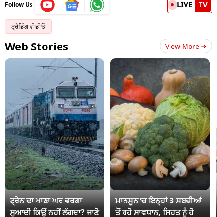
LIVE
TV
Follow Us
ਟ੍ਰੈਡਿੰਗ ਵੀਡੀਓ
Web Stories
View More
ਟ੍ਰੇਨ ਦਾ ਖਾਣਾ ਘਰ ਵਰਗਾ
ਮਾਨਸੂਨ ‘ਚ ਇਨ੍ਹਾਂ 3 ਸਬਜ਼ੀਆਂ
ਸੁਆਦੀ ਕਿਉਂ ਨਹੀਂ ਲੱਗਦਾ? ਜਾਣੋ
ਤੋਂ ਰਹੋ ਸਾਵਧਾਨ, ਸਿਹਤ ਨੂੰ ਹੋ