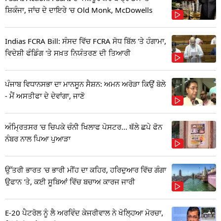
ਸ਼ਿਕੰਜਾ, ਜਾਂਚ ਦੇ ਦਾਇਰੇ 'ਚ Old Monk, McDowells
Indias FCRA Bill: ਸੰਸਦ ਵਿੱਚ FCRA ਸੋਧ ਬਿੱਲ 'ਤੇ ਹੰਗਾਮਾ,
ਵਿਦੇਸ਼ੀ ਫੰਡਿੰਗ 'ਤੇ ਸਖ਼ਤ ਨਿਯੰਤਰਣ ਦੀ ਤਿਆਰੀ
ਪੰਜਾਬ ਵਿਧਾਨਸਭਾ ਦਾ ਮਾਨਸੂਨ ਸੈਸ਼ਨ: ਅਮਨ ਅਰੋੜਾ ਕਿਉਂ ਬੋਲੇ
- ਮੈਂ ਅਸਤੀਫਾ ਦੇ ਦੇਵਾਂਗਾ, ਜਾਣੋ
ਅੰਮ੍ਰਿਤਸਰ 'ਚ ਚਿਪਕੇ ਚੰਨੀ ਖਿਲਾਫ ਪੋਸਟਰ... ਥੱਲੇ ਛਪੇ ਫੋਨ
ਨੰਬਰ ਨਾਲ ਪਿਆ ਪੁਆੜਾ
ਉੱਤਰੀ ਭਾਰਤ 'ਚ ਭਾਰੀ ਮੀਂਹ ਦਾ ਕਹਿਰ, ਹਰਿਦੁਆਰ ਵਿੱਚ ਗੰਗਾ
ਉਫਾਨ 'ਤੇ, ਕਈ ਸੂਬਿਆਂ ਵਿੱਚ ਬਚਾਅ ਕਾਰਜ ਜਾਰੀ
E-20 ਪੈਟਰੋਲ ਨੂੰ ਲੈ ਅਰਵਿੰਦ ਕੇਜਰੀਵਾਲ ਨੇ ਖੋਲ੍ਹਿਆ ਮੋਰਚਾ,