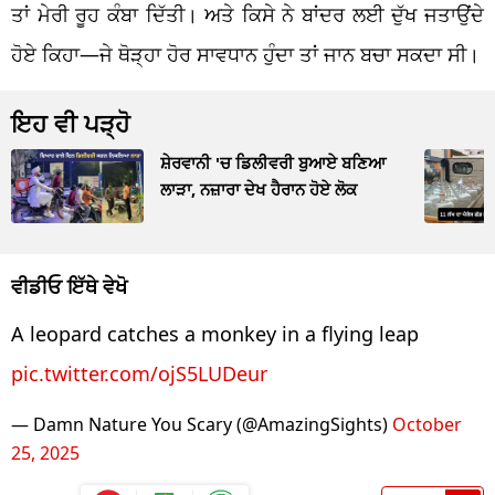
ਤਾਂ ਮੇਰੀ ਰੂਹ ਕੰਬਾ ਦਿੱਤੀ। ਅਤੇ ਕਿਸੇ ਨੇ ਬਾਂਦਰ ਲਈ ਦੁੱਖ ਜਤਾਉਂਦੇ
ਹੋਏ ਕਿਹਾ—ਜੇ ਥੋੜ੍ਹਾ ਹੋਰ ਸਾਵਧਾਨ ਹੁੰਦਾ ਤਾਂ ਜਾਨ ਬਚਾ ਸਕਦਾ ਸੀ।
ਇਹ ਵੀ ਪੜ੍ਹੋ
ਸ਼ੇਰਵਾਨੀ 'ਚ ਡਿਲੀਵਰੀ ਬੁਆਏ ਬਣਿਆ
ਲਾੜਾ, ਨਜ਼ਾਰਾ ਦੇਖ ਹੈਰਾਨ ਹੋਏ ਲੋਕ
ਵੀਡੀਓ ਇੱਥੇ ਵੇਖੋ
A leopard catches a monkey in a flying leap
pic.twitter.com/ojS5LUDeur
— Damn Nature You Scary (@AmazingSights)
October
25, 2025