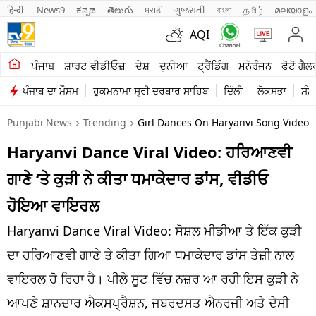
हिन्दी 
News9
ಕನ್ನಡ
తెలుగు
मराठी
ગુજરાતી
বাংলা
தமிழ்
മലയാളം
AQI
ਖੇਤੀਬਾੜੀ
ਪੰਜਾਬ
ਸ਼ਾਰਟ ਵੀਡੀਓਜ਼
ਦੇਸ਼
ਦੁਨੀਆ
ਟ੍ਰੈਂਡਿੰਗ
ਮਨੋਰੰਜਨ
ਫੋਟੋ ਗੈਲ
ਪੰਜਾਬ ਦਾ ਮੌਸਮ
ਹੁਕਮਨਾਮਾ ਸ੍ਰੀ ਦਰਬਾਰ ਸਾਹਿਬ
ਦਿੱਲੀ
ਲੋਕਸਭਾ
ਸੰਸ
ਸ਼ਾਰਟ ਵੀਡੀਓਜ਼
Punjabi News
Trending
Girl Dances On Haryanvi Song Video G
ਕਾਰੋਬਾਰ
Haryanvi Dance Viral Video: ਹਰਿਆਣਵੀ
ਕਰਿਅਰ
ਗਾਣੇ ‘ਤੇ ਕੁੜੀ ਨੇ ਕੀਤਾ ਧਮਾਕੇਦਾਰ ਡਾਂਸ, ਵੀਡੀਓ
ਮਨੋਰੰਜਨ
ਹੋਇਆ ਵਾਇਰਲ
ਦੇਸ਼
Haryanvi Dance Viral Video: ਸੋਸ਼ਲ ਮੀਡੀਆ ਤੇ ਇੱਕ ਕੁੜੀ
ਦਾ ਹਰਿਆਣਵੀ ਗਾਣੇ ਤੇ ਕੀਤਾ ਗਿਆ ਧਮਾਕੇਦਾਰ ਡਾਂਸ ਤੇਜ਼ੀ ਨਾਲ
ਲਾਈਫ ਸਟਾਈਲ
ਵਾਇਰਲ ਹੋ ਰਿਹਾ ਹੈ। ਪੀਲੇ ਸੂਟ ਵਿੱਚ ਨਜ਼ਰ ਆ ਰਹੀ ਇਸ ਕੁੜੀ ਨੇ
ਪੰਜਾਬ
ਆਪਣੇ ਸ਼ਾਨਦਾਰ ਐਕਸਪ੍ਰੈਸ਼ਨ, ਜਬਰਦਸਤ ਐਨਰਜੀ ਅਤੇ ਦੇਸੀ