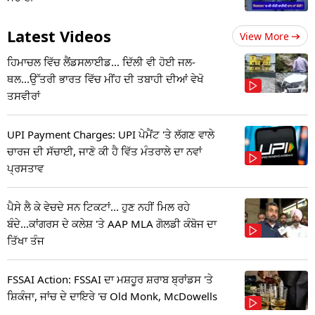
Latest Videos
View More
ਹਿਮਾਚਲ ਵਿੱਚ ਲੈਂਡਸਲਾਈਡ... ਦਿੱਲੀ ਵੀ ਹੋਈ ਜਲ-
ਥਲ...ਉੱਤਰੀ ਭਾਰਤ ਵਿੱਚ ਮੀਂਹ ਦੀ ਤਬਾਹੀ ਦੀਆਂ ਵੇਖੋ
ਤਸਵੀਰਾਂ
UPI Payment Charges: UPI ਪੇਮੈਂਟ 'ਤੇ ਲੱਗਣ ਵਾਲੇ
ਚਾਰਜ ਦੀ ਸੱਚਾਈ, ਜਾਣੋ ਕੀ ਹੈ ਵਿੱਤ ਮੰਤਰਾਲੇ ਦਾ ਨਵਾਂ
ਪ੍ਰਸਤਾਵ
ਪੈਸੇ ਲੈ ਕੇ ਵੇਚਦੇ ਸਨ ਟਿਕਟਾਂ... ਹੁਣ ਨਹੀਂ ਮਿਲ ਰਹੇ
ਬੰਦੇ...ਕਾਂਗਰਸ ਦੇ ਕਲੇਸ਼ 'ਤੇ AAP MLA ਗੋਲਡੀ ਕੰਬੋਜ ਦਾ
ਤਿੱਖਾ ਤੰਜ
FSSAI Action: FSSAI ਦਾ ਮਸ਼ਹੂਰ ਸ਼ਰਾਬ ਬ੍ਰਾਂਡਸ 'ਤੇ
ਸ਼ਿਕੰਜਾ, ਜਾਂਚ ਦੇ ਦਾਇਰੇ 'ਚ Old Monk, McDowells