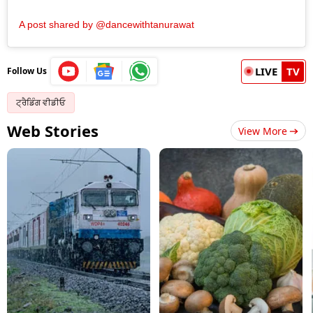
A post shared by @dancewithtanurawat
LIVE
TV
Follow Us
ਟ੍ਰੈਡਿੰਗ ਵੀਡੀਓ
Web Stories
View More