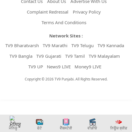
Contact Us
About Us
Advertise With Us
Complaint Redressal
Privacy Policy
Terms And Conditions
Network Sites :
TV9 Bharatvarsh
TV9 Marathi
TV9 Telugu
TV9 Kannada
TV9 Bangla
TV9 Gujarati
TV9 Tamil
TV9 Malayalam
TV9 UP
News9 LIVE
Money9 LIVE
Copyright © 2026 TV9 Punjabi. All Rights Reserved.
ਮੈਨਿਯੂ
ਫੋਟੋ
ਵੈੱਬਸਟੋਰੀ
ਵੀਡੀਓ
ਨਿਊਜ਼ ਬ੍ਰੀਫ਼