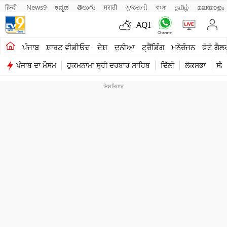
हिन्दी 
News9
ಕನ್ನಡ
తెలుగు
मराठी
ગુજરાતી
বাংলা
தமிழ்
മലയാളം
AQI
ਖੇਤੀਬਾੜੀ
ਪੰਜਾਬ
ਸ਼ਾਰਟ ਵੀਡੀਓਜ਼
ਦੇਸ਼
ਦੁਨੀਆ
ਟ੍ਰੈਂਡਿੰਗ
ਮਨੋਰੰਜਨ
ਫੋਟੋ ਗੈਲ
ਪੰਜਾਬ ਦਾ ਮੌਸਮ
ਹੁਕਮਨਾਮਾ ਸ੍ਰੀ ਦਰਬਾਰ ਸਾਹਿਬ
ਦਿੱਲੀ
ਲੋਕਸਭਾ
ਸੰਸ
ਸ਼ਾਰਟ ਵੀਡੀਓਜ਼
ਕਾਰੋਬਾਰ
ਕਰਿਅਰ
ਮਨੋਰੰਜਨ
ਦੇਸ਼
ਲਾਈਫ ਸਟਾਈਲ
ਪੰਜਾਬ