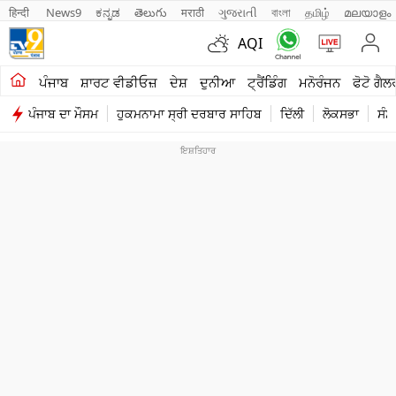
हिन्दी 
News9
ಕನ್ನಡ
తెలుగు
मराठी
ગુજરાતી
বাংলা
தமிழ்
മലയാളം
AQI
ਖੇਤੀਬਾੜੀ
ਪੰਜਾਬ
ਸ਼ਾਰਟ ਵੀਡੀਓਜ਼
ਦੇਸ਼
ਦੁਨੀਆ
ਟ੍ਰੈਂਡਿੰਗ
ਮਨੋਰੰਜਨ
ਫੋਟੋ ਗੈਲ
ਪੰਜਾਬ ਦਾ ਮੌਸਮ
ਹੁਕਮਨਾਮਾ ਸ੍ਰੀ ਦਰਬਾਰ ਸਾਹਿਬ
ਦਿੱਲੀ
ਲੋਕਸਭਾ
ਸੰਸ
ਸ਼ਾਰਟ ਵੀਡੀਓਜ਼
ਕਾਰੋਬਾਰ
ਕਰਿਅਰ
ਮਨੋਰੰਜਨ
ਦੇਸ਼
ਲਾਈਫ ਸਟਾਈਲ
ਪੰਜਾਬ