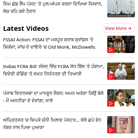
ਜਿਮ ਛੱਡ ਲੈਂਪ ਪੋਸਟ 'ਤੇ ਪੁਲ-ਅੱਪਸ ਕਰਦਾ ਦਿਖਿਆ ਨੌਜਵਾਨ,
ਲੋਕ ਰਹਿ ਗਏ ਹੈਰਾਨ
Latest Videos
View More
FSSAI Action: FSSAI ਦਾ ਮਸ਼ਹੂਰ ਸ਼ਰਾਬ ਬ੍ਰਾਂਡਸ 'ਤੇ
ਸ਼ਿਕੰਜਾ, ਜਾਂਚ ਦੇ ਦਾਇਰੇ 'ਚ Old Monk, McDowells
Indias FCRA Bill: ਸੰਸਦ ਵਿੱਚ FCRA ਸੋਧ ਬਿੱਲ 'ਤੇ ਹੰਗਾਮਾ,
ਵਿਦੇਸ਼ੀ ਫੰਡਿੰਗ 'ਤੇ ਸਖ਼ਤ ਨਿਯੰਤਰਣ ਦੀ ਤਿਆਰੀ
ਪੰਜਾਬ ਵਿਧਾਨਸਭਾ ਦਾ ਮਾਨਸੂਨ ਸੈਸ਼ਨ: ਅਮਨ ਅਰੋੜਾ ਕਿਉਂ ਬੋਲੇ
- ਮੈਂ ਅਸਤੀਫਾ ਦੇ ਦੇਵਾਂਗਾ, ਜਾਣੋ
ਅੰਮ੍ਰਿਤਸਰ 'ਚ ਚਿਪਕੇ ਚੰਨੀ ਖਿਲਾਫ ਪੋਸਟਰ... ਥੱਲੇ ਛਪੇ ਫੋਨ
ਨੰਬਰ ਨਾਲ ਪਿਆ ਪੁਆੜਾ