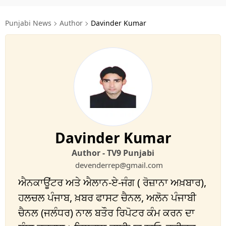
ਧਰਮ
Punjabi News
Author
Davinder Kumar
ਖੇਡਾਂ
ਟੈਕਨੋਲਜੀ
ਟ੍ਰੈਂਡਿੰਗ
ਮੌਸਮ
ਦੁਨੀਆ
Davinder Kumar
ਚੋਣਾਂ 2026
Author - TV9 Punjabi
devenderrep@gmail.com
ਐਨਕਾਊਂਟਰ ਅਤੇ ਐਲਾਨ-ਏ-ਜੰਗ ( ਰੋਜ਼ਾਨਾ ਅਖ਼ਬਾਰ),
ਹਲਚਲ ਪੰਜਾਬ, ਖ਼ਬਰ ਫਾਸਟ ਚੈਨਲ, ਅਲੋਨ ਪੰਜਾਬੀ
ਚੈਨਲ (ਜਲੰਧਰ) ਨਾਲ ਬਤੌਰ ਰਿਪੋਟਰ ਕੰਮ ਕਰਨ ਦਾ