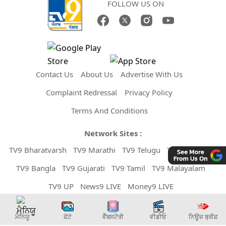
FOLLOW US ON
Contact Us
About Us
Advertise With Us
Complaint Redressal
Privacy Policy
Terms And Conditions
Network Sites :
TV9 Bharatvarsh
TV9 Marathi
TV9 Telugu
TV9 Kannada
TV9 Bangla
TV9 Gujarati
TV9 Tamil
TV9 Malayalam
TV9 UP
News9 LIVE
Money9 LIVE
Copyright © 2026 TV9 Punjabi. All Rights Reserved.
ਮੈਨਿਯੂ
ਫੋਟੋ
ਵੈੱਬਸਟੋਰੀ
ਵੀਡੀਓ
ਨਿਊਜ਼ ਬ੍ਰੀਫ਼