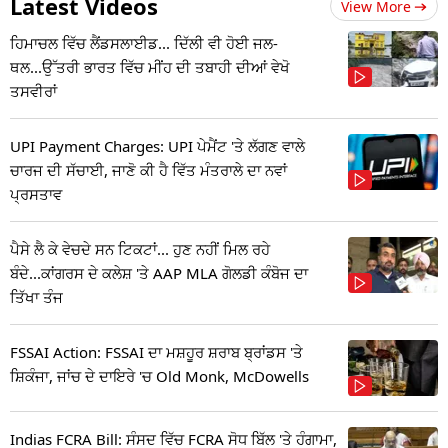
Latest Videos
View More
ਹਿਮਾਚਲ ਵਿੱਚ ਲੈਂਡਸਲਾਈਡ... ਦਿੱਲੀ ਵੀ ਹੋਈ ਜਲ-
ਥਲ...ਉੱਤਰੀ ਭਾਰਤ ਵਿੱਚ ਮੀਂਹ ਦੀ ਤਬਾਹੀ ਦੀਆਂ ਵੇਖੋ
ਤਸਵੀਰਾਂ
UPI Payment Charges: UPI ਪੇਮੈਂਟ 'ਤੇ ਲੱਗਣ ਵਾਲੇ
ਚਾਰਜ ਦੀ ਸੱਚਾਈ, ਜਾਣੋ ਕੀ ਹੈ ਵਿੱਤ ਮੰਤਰਾਲੇ ਦਾ ਨਵਾਂ
ਪ੍ਰਸਤਾਵ
ਪੈਸੇ ਲੈ ਕੇ ਵੇਚਦੇ ਸਨ ਟਿਕਟਾਂ... ਹੁਣ ਨਹੀਂ ਮਿਲ ਰਹੇ
ਬੰਦੇ...ਕਾਂਗਰਸ ਦੇ ਕਲੇਸ਼ 'ਤੇ AAP MLA ਗੋਲਡੀ ਕੰਬੋਜ ਦਾ
ਤਿੱਖਾ ਤੰਜ
FSSAI Action: FSSAI ਦਾ ਮਸ਼ਹੂਰ ਸ਼ਰਾਬ ਬ੍ਰਾਂਡਸ 'ਤੇ
ਸ਼ਿਕੰਜਾ, ਜਾਂਚ ਦੇ ਦਾਇਰੇ 'ਚ Old Monk, McDowells
Indias FCRA Bill: ਸੰਸਦ ਵਿੱਚ FCRA ਸੋਧ ਬਿੱਲ 'ਤੇ ਹੰਗਾਮਾ,