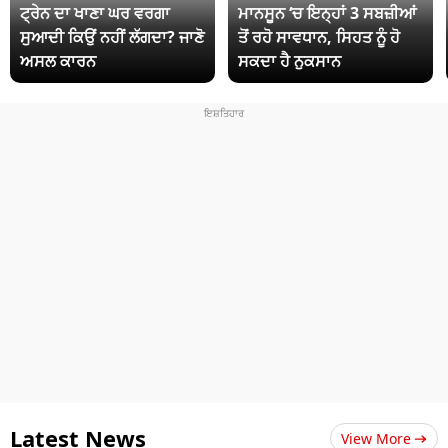
ਟ੍ਰੇਨ ਦਾ ਖਾਣਾ ਘਰ ਵਰਗਾ
ਮਾਨਸੂਨ ‘ਚ ਇਨ੍ਹਾਂ 3 ਸਬਜ਼ੀਆਂ
ਸੁਆਦੀ ਕਿਉਂ ਨਹੀਂ ਲੱਗਦਾ? ਜਾਣੋ
ਤੋਂ ਰਹੋ ਸਾਵਧਾਨ, ਸਿਹਤ ਨੂੰ ਹੋ
ਅਸਲ ਕਾਰਨ
ਸਕਦਾ ਹੈ ਨੁਕਸਾਨ
Latest News
View More