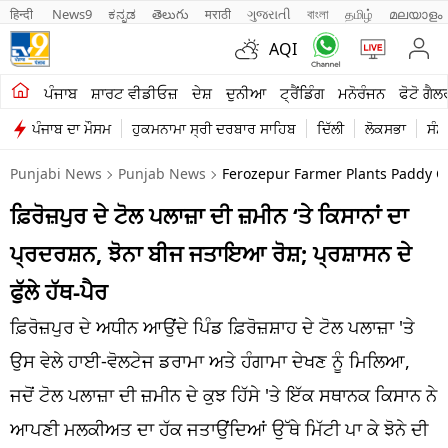
हिन्दी 
News9
ಕನ್ನಡ
తెలుగు
मराठी
ગુજરાતી
বাংলা
தமிழ்
മലയാളം
AQI
ਖੇਤੀਬਾੜੀ
ਪੰਜਾਬ
ਸ਼ਾਰਟ ਵੀਡੀਓਜ਼
ਦੇਸ਼
ਦੁਨੀਆ
ਟ੍ਰੈਂਡਿੰਗ
ਮਨੋਰੰਜਨ
ਫੋਟੋ ਗੈਲ
ਪੰਜਾਬ ਦਾ ਮੌਸਮ
ਹੁਕਮਨਾਮਾ ਸ੍ਰੀ ਦਰਬਾਰ ਸਾਹਿਬ
ਦਿੱਲੀ
ਲੋਕਸਭਾ
ਸੰਸ
ਸ਼ਾਰਟ ਵੀਡੀਓਜ਼
Punjabi News
Punjab News
Ferozepur Farmer Plants Paddy O
ਕਾਰੋਬਾਰ
ਫ਼ਿਰੋਜ਼ਪੁਰ ਦੇ ਟੋਲ ਪਲਾਜ਼ਾ ਦੀ ਜ਼ਮੀਨ ‘ਤੇ ਕਿਸਾਨਾਂ ਦਾ
ਕਰਿਅਰ
ਪ੍ਰਦਰਸ਼ਨ, ਝੋਨਾ ਬੀਜ ਜਤਾਇਆ ਰੋਸ਼; ਪ੍ਰਸ਼ਾਸਨ ਦੇ
ਮਨੋਰੰਜਨ
ਫੁੱਲੇ ਹੱਥ-ਪੈਰ
ਦੇਸ਼
ਫ਼ਿਰੋਜ਼ਪੁਰ ਦੇ ਅਧੀਨ ਆਉਂਦੇ ਪਿੰਡ ਫ਼ਿਰੋਜ਼ਸ਼ਾਹ ਦੇ ਟੋਲ ਪਲਾਜ਼ਾ 'ਤੇ
ਉਸ ਵੇਲੇ ਹਾਈ-ਵੋਲਟੇਜ ਡਰਾਮਾ ਅਤੇ ਹੰਗਾਮਾ ਦੇਖਣ ਨੂੰ ਮਿਲਿਆ,
ਲਾਈਫ ਸਟਾਈਲ
ਜਦੋਂ ਟੋਲ ਪਲਾਜ਼ਾ ਦੀ ਜ਼ਮੀਨ ਦੇ ਕੁਝ ਹਿੱਸੇ 'ਤੇ ਇੱਕ ਸਥਾਨਕ ਕਿਸਾਨ ਨੇ
ਪੰਜਾਬ
ਆਪਣੀ ਮਲਕੀਅਤ ਦਾ ਹੱਕ ਜਤਾਉਂਦਿਆਂ ਉੱਥੇ ਮਿੱਟੀ ਪਾ ਕੇ ਝੋਨੇ ਦੀ