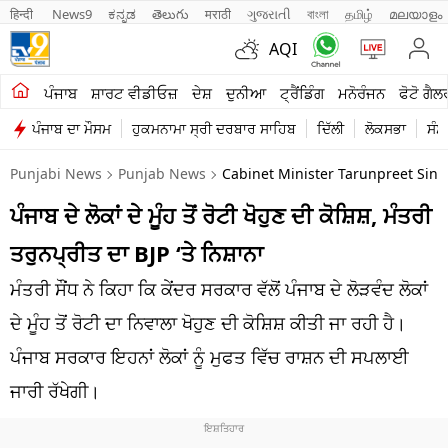
हिन्दी 
News9
ಕನ್ನಡ
తెలుగు
मराठी
ગુજરાતી
বাংলা
தமிழ்
മലയാളം
AQI
ਖੇਤੀਬਾੜੀ
ਪੰਜਾਬ
ਸ਼ਾਰਟ ਵੀਡੀਓਜ਼
ਦੇਸ਼
ਦੁਨੀਆ
ਟ੍ਰੈਂਡਿੰਗ
ਮਨੋਰੰਜਨ
ਫੋਟੋ ਗੈਲ
ਪੰਜਾਬ ਦਾ ਮੌਸਮ
ਹੁਕਮਨਾਮਾ ਸ੍ਰੀ ਦਰਬਾਰ ਸਾਹਿਬ
ਦਿੱਲੀ
ਲੋਕਸਭਾ
ਸੰਸ
ਸ਼ਾਰਟ ਵੀਡੀਓਜ਼
Punjabi News
Punjab News
Cabinet Minister Tarunpreet Sing
ਕਾਰੋਬਾਰ
ਪੰਜਾਬ ਦੇ ਲੋਕਾਂ ਦੇ ਮੂੰਹ ਤੋਂ ਰੋਟੀ ਖੋਹੁਣ ਦੀ ਕੋਸ਼ਿਸ਼, ਮੰਤਰੀ
ਕਰਿਅਰ
ਤਰੁਨਪ੍ਰੀਤ ਦਾ BJP ‘ਤੇ ਨਿਸ਼ਾਨਾ
ਮਨੋਰੰਜਨ
ਮੰਤਰੀ ਸੌਂਧ ਨੇ ਕਿਹਾ ਕਿ ਕੇਂਦਰ ਸਰਕਾਰ ਵੱਲੋਂ ਪੰਜਾਬ ਦੇ ਲੋੜਵੰਦ ਲੋਕਾਂ
ਦੇਸ਼
ਦੇ ਮੂੰਹ ਤੋਂ ਰੋਟੀ ਦਾ ਨਿਵਾਲਾ ਖੋਹੁਣ ਦੀ ਕੋਸ਼ਿਸ਼ ਕੀਤੀ ਜਾ ਰਹੀ ਹੈ।
ਪੰਜਾਬ ਸਰਕਾਰ ਇਹਨਾਂ ਲੋਕਾਂ ਨੂੰ ਮੁਫਤ ਵਿੱਚ ਰਾਸ਼ਨ ਦੀ ਸਪਲਾਈ
ਲਾਈਫ ਸਟਾਈਲ
ਜਾਰੀ ਰੱਖੇਗੀ।
ਪੰਜਾਬ