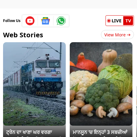
LIVE
TV
Follow Us
Web Stories
View More
ਟ੍ਰੇਨ ਦਾ ਖਾਣਾ ਘਰ ਵਰਗਾ
ਮਾਨਸੂਨ ‘ਚ ਇਨ੍ਹਾਂ 3 ਸਬਜ਼ੀਆਂ