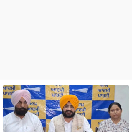
ਧਰਮ
ਖੇਡਾਂ
ਟੈਕਨੋਲਜੀ
ਟ੍ਰੈਂਡਿੰਗ
ਮੌਸਮ
ਦੁਨੀਆ
ਚੋਣਾਂ 2026