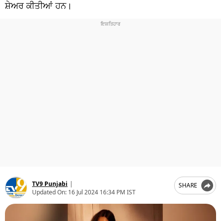
ਧਰਮ
ਸ਼ੇਅਰ ਕੀਤੀਆਂ ਹਨ।
ਖੇਡਾਂ
ਟੈਕਨੋਲਜੀ
ਟ੍ਰੈਂਡਿੰਗ
ਮੌਸਮ
ਦੁਨੀਆ
ਚੋਣਾਂ 2026
TV9 Punjabi
|
SHARE
Updated On:
16 Jul 2024 16:34 PM IST