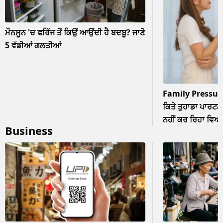
ਮੌਨਸੂਨ 'ਚ ਫਰਿੱਜ ਤੋਂ ਕਿਉਂ ਆਉਂਦੀ ਹੈ ਬਦਬੂ? ਜਾਣੋ
5 ਵੱਡੀਆਂ ਗਲਤੀਆਂ
Family Pressur
ਕਿਤੇ ਤੁਹਾਡਾ ਪਾਰਟਨਰ
ਨਹੀਂ ਕਰ ਰਿਹਾ ਵਿਆਹ? 
Business
ਨਜ਼ਰਅੰਦਾਜ਼