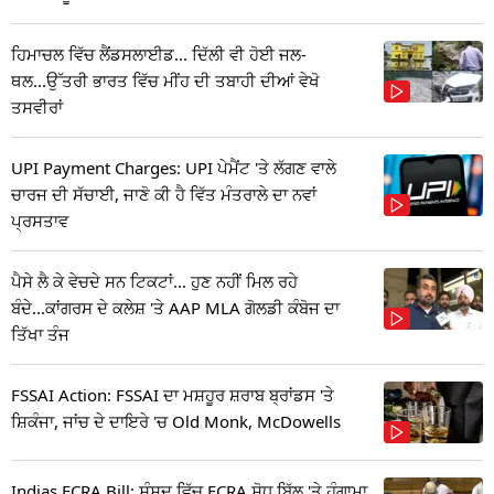
ਹਿਮਾਚਲ ਵਿੱਚ ਲੈਂਡਸਲਾਈਡ... ਦਿੱਲੀ ਵੀ ਹੋਈ ਜਲ-
ਥਲ...ਉੱਤਰੀ ਭਾਰਤ ਵਿੱਚ ਮੀਂਹ ਦੀ ਤਬਾਹੀ ਦੀਆਂ ਵੇਖੋ
ਤਸਵੀਰਾਂ
UPI Payment Charges: UPI ਪੇਮੈਂਟ 'ਤੇ ਲੱਗਣ ਵਾਲੇ
ਚਾਰਜ ਦੀ ਸੱਚਾਈ, ਜਾਣੋ ਕੀ ਹੈ ਵਿੱਤ ਮੰਤਰਾਲੇ ਦਾ ਨਵਾਂ
ਪ੍ਰਸਤਾਵ
ਪੈਸੇ ਲੈ ਕੇ ਵੇਚਦੇ ਸਨ ਟਿਕਟਾਂ... ਹੁਣ ਨਹੀਂ ਮਿਲ ਰਹੇ
ਬੰਦੇ...ਕਾਂਗਰਸ ਦੇ ਕਲੇਸ਼ 'ਤੇ AAP MLA ਗੋਲਡੀ ਕੰਬੋਜ ਦਾ
ਤਿੱਖਾ ਤੰਜ
FSSAI Action: FSSAI ਦਾ ਮਸ਼ਹੂਰ ਸ਼ਰਾਬ ਬ੍ਰਾਂਡਸ 'ਤੇ
ਸ਼ਿਕੰਜਾ, ਜਾਂਚ ਦੇ ਦਾਇਰੇ 'ਚ Old Monk, McDowells
Indias FCRA Bill: ਸੰਸਦ ਵਿੱਚ FCRA ਸੋਧ ਬਿੱਲ 'ਤੇ ਹੰਗਾਮਾ,