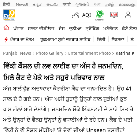
हिन्दी 
News9
ಕನ್ನಡ
తెలుగు
मराठी
ગુજરાતી
বাংলা
தமிழ்
മലയാളം
AQI
ਖੇਤੀਬਾੜੀ
ਪੰਜਾਬ
ਸ਼ਾਰਟ ਵੀਡੀਓਜ਼
ਦੇਸ਼
ਦੁਨੀਆ
ਟ੍ਰੈਂਡਿੰਗ
ਮਨੋਰੰਜਨ
ਫੋਟੋ ਗੈਲ
ਪੰਜਾਬ ਦਾ ਮੌਸਮ
ਹੁਕਮਨਾਮਾ ਸ੍ਰੀ ਦਰਬਾਰ ਸਾਹਿਬ
ਦਿੱਲੀ
ਲੋਕਸਭਾ
ਸੰਸ
ਸ਼ਾਰਟ ਵੀਡੀਓਜ਼
Punjabi News
Photo Gallery
Entertainment Photo
Katrina Ka
ਕਾਰੋਬਾਰ
ਵਿੱਕੀ ਕੌਸ਼ਲ ਦੀ ਲਵ ਲਾਈਫ ਦਾ ਅੱਜ ਹੈ ਜਨਮਦਿਨ,
ਕਰਿਅਰ
ਮਿਲੋ ਕੈਟ ਦੇ ਪੇਕੇ ਅਤੇ ਸਹੁਰੇ ਪਰਿਵਾਰ ਨਾਲ
ਮਨੋਰੰਜਨ
ਅੱਜ ਬਾਲੀਵੁੱਡ ਅਦਾਕਾਰਾ ਕੈਟਰੀਨਾ ਕੈਫ ਦਾ ਜਨਮਦਿਨ ਹੈ। ਉਹ 41
ਦੇਸ਼
ਸਾਲ ਦੇ ਹੋ ਗਏ ਹਨ। ਅੱਜ ਅਸੀਂ ਤੁਹਾਨੂੰ ਉਨ੍ਹਾਂ ਨਾਲ ਜੁੜੀਆਂ ਕੁਝ
ਖਾਸ ਗੱਲਾਂ ਬਾਰੇ ਦੱਸਾਂਗੇ। ਜਨਮਦਿਨ ਮੌਕੇ ਇੰਡਸਟਰੀ ਦੇ ਸਾਰੇ ਸਿਤਾਰੇ
ਲਾਈਫ ਸਟਾਈਲ
ਅਤੇ ਉਨ੍ਹਾਂ ਦੇ ਫੈਨਜ਼ ਉਨ੍ਹਾਂ ਨੂੰ ਵਧਾਈਆਂ ਦੇ ਰਹੇ ਹਨ। ਕੈਫ ਦੇ ਪਤੀ
ਪੰਜਾਬ
ਵਿੱਕੀ ਨੇ ਵੀ ਸੋਸ਼ਲ ਮੀਡੀਆ 'ਤੇ ਦੋਵਾਂ ਦੀਆਂ Unseen ਤਸਵੀਰਾਂ