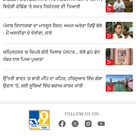
ਵਿਦੇਸ਼ੀ ਫੰਡਿੰਗ 'ਤੇ ਸਖ਼ਤ ਨਿਯੰਤਰਣ ਦੀ ਤਿਆਰੀ
ਪੰਜਾਬ ਵਿਧਾਨਸਭਾ ਦਾ ਮਾਨਸੂਨ ਸੈਸ਼ਨ: ਅਮਨ ਅਰੋੜਾ ਕਿਉਂ ਬੋਲੇ
- ਮੈਂ ਅਸਤੀਫਾ ਦੇ ਦੇਵਾਂਗਾ, ਜਾਣੋ
ਅੰਮ੍ਰਿਤਸਰ 'ਚ ਚਿਪਕੇ ਚੰਨੀ ਖਿਲਾਫ ਪੋਸਟਰ... ਥੱਲੇ ਛਪੇ ਫੋਨ
ਨੰਬਰ ਨਾਲ ਪਿਆ ਪੁਆੜਾ
ਉੱਤਰੀ ਭਾਰਤ 'ਚ ਭਾਰੀ ਮੀਂਹ ਦਾ ਕਹਿਰ, ਹਰਿਦੁਆਰ ਵਿੱਚ ਗੰਗਾ
ਉਫਾਨ 'ਤੇ, ਕਈ ਸੂਬਿਆਂ ਵਿੱਚ ਬਚਾਅ ਕਾਰਜ ਜਾਰੀ
FOLLOW US ON