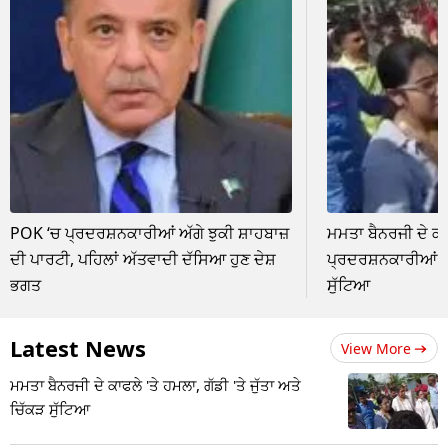
POK ‘ਚ ਪ੍ਰਦਰਸ਼ਨਕਾਰੀਆਂ ਅੱਗੇ ਝੁਕੀ ਸ਼ਾਹਬਾਜ਼
ਮਮਤਾ ਬੈਨਰਜੀ ਦੇ ਕਾ
ਦੀ ਪਾਰਟੀ, ਪਹਿਲਾਂ ਅੱਤਵਾਦੀ ਦੱਸਿਆ ਹੁਣ ਦੇਸ਼
ਪ੍ਰਦਰਸ਼ਨਕਾਰੀਆਂ ਨੇ 
ਭਗਤ
ਸੁੱਟਿਆ
Latest News
View More
ਮਮਤਾ ਬੈਨਰਜੀ ਦੇ ਕਾਫਲੇ 'ਤੇ ਹਮਲਾ, ਗੱਡੀ 'ਤੇ ਜੁੱਤਾ ਅਤੇ
ਚਿੱਕੜ ਸੁੱਟਿਆ