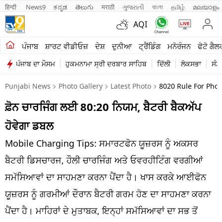
हिन्दी 
News9
ಕನ್ನಡ
తెలుగు
मराठी
ગુજરાતી
বাংলা
தமிழ்
മലയാളം
AQI
ਖੇਤੀਬਾੜੀ
ਪੰਜਾਬ
ਸ਼ਾਰਟ ਵੀਡੀਓਜ਼
ਦੇਸ਼
ਦੁਨੀਆ
ਟ੍ਰੈਂਡਿੰਗ
ਮਨੋਰੰਜਨ
ਫੋਟੋ ਗੈਲ
ਪੰਜਾਬ ਦਾ ਮੌਸਮ
ਹੁਕਮਨਾਮਾ ਸ੍ਰੀ ਦਰਬਾਰ ਸਾਹਿਬ
ਦਿੱਲੀ
ਲੋਕਸਭਾ
ਸੰਸ
ਸ਼ਾਰਟ ਵੀਡੀਓਜ਼
Punjabi News
Photo Gallery
Latest Photo
8020 Rule For Pho
ਕਾਰੋਬਾਰ
ਫ਼ੋਨ ਚਾਰਜਿੰਗ ਲਈ 80:20 ਨਿਯਮ, ਬੈਟਰੀ ਬੈਕਅੱਪ
ਕਰਿਅਰ
ਹੋਵੇਗਾ ਡਬਲ
ਮਨੋਰੰਜਨ
Mobile Charging Tips: ਸਮਾਰਟਫੋਨ ਯੂਜ਼ਰਸ ਨੂੰ ਅਕਸਰ
ਦੇਸ਼
ਬੈਟਰੀ ਡਿਸਚਾਰਜ, ਹੌਲੀ ਚਾਰਜਿੰਗ ਅਤੇ ਓਵਰਹੀਟਿੰਗ ਵਰਗੀਆਂ
ਸਮੱਸਿਆਵਾਂ ਦਾ ਸਾਹਮਣਾ ਕਰਨਾ ਪੈਂਦਾ ਹੈ। ਖਾਸ ਕਰਕੇ ਆਈਫੋਨ
ਲਾਈਫ ਸਟਾਈਲ
ਯੂਜ਼ਰਸ ਨੂੰ ਗਰਮੀਆਂ ਦੌਰਾਨ ਬੈਟਰੀ ਗਰਮ ਹੋਣ ਦਾ ਸਾਹਮਣਾ ਕਰਨਾ
ਪੰਜਾਬ
ਪੈਂਦਾ ਹੈ। ਮਾਹਿਰਾਂ ਦੇ ਮੁਤਾਬਕ, ਇਨ੍ਹਾਂ ਸਮੱਸਿਆਵਾਂ ਦਾ ਸਭ ਤੋਂ