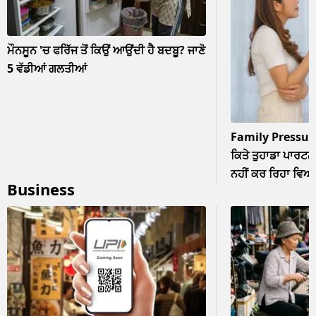
ਮੌਨਸੂਨ 'ਚ ਫਰਿੱਜ ਤੋਂ ਕਿਉਂ ਆਉਂਦੀ ਹੈ ਬਦਬੂ? ਜਾਣੋ
5 ਵੱਡੀਆਂ ਗਲਤੀਆਂ
Family Pressur
ਕਿਤੇ ਤੁਹਾਡਾ ਪਾਰਟਨਰ
ਨਹੀਂ ਕਰ ਰਿਹਾ ਵਿਆਹ? 
Business
ਨਜ਼ਰਅੰਦਾਜ਼