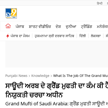
हिन्दी 
ਖੇਤੀਬਾੜੀ
ਕਰਿਅਰ
ਪੰਜਾਬ
ਸ਼ਾਰਟ ਵੀਡੀਓਜ਼
ਦੇਸ਼
ਦੁਨੀਆ
ਟ੍ਰੈਂਡਿੰਗ
ਮਨੋਰੰਜ
ਸ਼ਾਰਟ ਵੀਡੀਓਜ਼
ਮਨੋਰੰਜਨ
ਪੰਜਾਬ ਦਾ ਮੌਸਮ
ਹੁਕਮਨਾਮਾ ਸ੍ਰੀ ਦਰਬਾਰ ਸਾਹਿਬ
ਦਿੱਲੀ
ਲੋਕਸਭਾ
ਸ
ਕਾਰੋਬਾਰ
ਦੇਸ਼
Punjabi News
Knowledge
What Is The Job Of The Grand Mu
ਸਾਊਦੀ ਅਰਬ ਦੇ ਗ੍ਰੈਂਡ ਮੁਫਤੀ ਦਾ ਕੰਮ ਕੀ ਹ
ਨਿਯੁਕਤੀ ਚਰਚਾ ਅਧੀਨ
Grand Mufti of Saudi Arabia: ਗ੍ਰੈਂਡ ਮੁਫਤੀ ਸਾਊਦੀ 