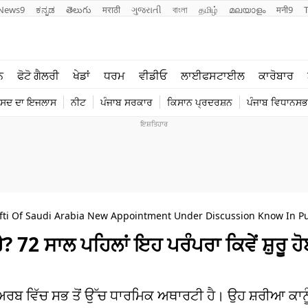
News9
ಕನ್ನಡ
తెలుగు
मराठी
ગુજરાતી
বাংলা
தமிழ்
മലയാളം
मनी9
ਲਾਈਫ ਸਟਾਈਲ
ਖੇਡਾਂ
ਨ
ਫੋਟੋ ਗੈਲਰੀ
ਖੇਡਾਂ
ਧਰਮ
ਵੀਡੀਓ
ਲਾਈਫਸਟਾਈਲ
ਕਾਰੋਬਾਰ
ਪੰਜਾਬ
ਟੈਕਨੋਲਜੀ
ੰਸਦ ਦਾ ਇਜਲਾਸ
ਨੀਟ
ਪੰਜਾਬ ਸਰਕਾਰ
ਕਿਸਾਨ ਪ੍ਰਦਰਸ਼ਨ
ਪੰਜਾਬ ਵਿਧਾਨਸਭਾ
ਧਰਮ
ਟ੍ਰੈਂਡਿੰਗ
fti Of Saudi Arabia New Appointment Under Discussion Know In P
ੈ? 72 ਸਾਲ ਪਹਿਲਾਂ ਇਹ ਪਰੰਪਰਾ ਕਿਵੇਂ ਸ਼ੁਰੂ ਹ
ਅਰਬ ਵਿੱਚ ਸਭ ਤੋਂ ਉੱਚ ਧਾਰਮਿਕ ਅਥਾਰਟੀ ਹੈ। ਉਹ ਸ਼ਰੀਆ ਕਾਨ