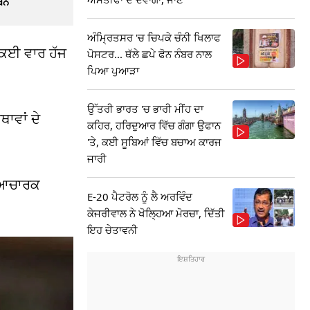
ੈਨ
ਅੰਮ੍ਰਿਤਸਰ 'ਚ ਚਿਪਕੇ ਚੰਨੀ ਖਿਲਾਫ
ਕਈ ਵਾਰ ਹੱਜ
ਪੋਸਟਰ... ਥੱਲੇ ਛਪੇ ਫੋਨ ਨੰਬਰ ਨਾਲ
ਪਿਆ ਪੁਆੜਾ
ਉੱਤਰੀ ਭਾਰਤ 'ਚ ਭਾਰੀ ਮੀਂਹ ਦਾ
ਾਵਾਂ ਦੇ
ਕਹਿਰ, ਹਰਿਦੁਆਰ ਵਿੱਚ ਗੰਗਾ ਉਫਾਨ
'ਤੇ, ਕਈ ਸੂਬਿਆਂ ਵਿੱਚ ਬਚਾਅ ਕਾਰਜ
ਜਾਰੀ
ਿਆਚਾਰਕ
E-20 ਪੈਟਰੋਲ ਨੂੰ ਲੈ ਅਰਵਿੰਦ
ਕੇਜਰੀਵਾਲ ਨੇ ਖੋਲ੍ਹਿਆ ਮੋਰਚਾ, ਦਿੱਤੀ
ਇਹ ਚੇਤਾਵਨੀ