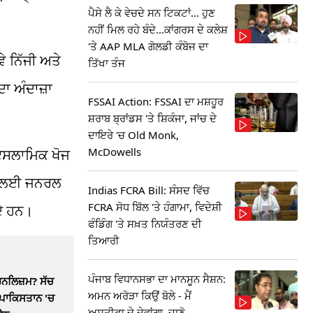
ਪੈਸੇ ਲੈ ਕੇ ਵੇਚਦੇ ਸਨ ਟਿਕਟਾਂ... ਹੁਣ
ਨਹੀਂ ਮਿਲ ਰਹੇ ਬੰਦੇ...ਕਾਂਗਰਸ ਦੇ ਕਲੇਸ਼
'ਤੇ AAP MLA ਗੋਲਡੀ ਕੰਬੋਜ ਦਾ
ੇ
ਨਿੱਜੀ
ਅਤੇ
ਤਿੱਖਾ ਤੰਜ
ਾ ਅੰਦਾਜ਼ਾ
FSSAI Action: FSSAI ਦਾ ਮਸ਼ਹੂਰ
ਸ਼ਰਾਬ ਬ੍ਰਾਂਡਸ 'ਤੇ ਸ਼ਿਕੰਜਾ, ਜਾਂਚ ਦੇ
ਦਾਇਰੇ 'ਚ Old Monk,
McDowells
ਸਲਾਮਿਕ
ਖੋਜ
ਲਈ ਜਨਰਲ
Indias FCRA Bill: ਸੰਸਦ ਵਿੱਚ
FCRA ਸੋਧ ਬਿੱਲ 'ਤੇ ਹੰਗਾਮਾ, ਵਿਦੇਸ਼ੀ
ਦੇ ਹਨ।
ਫੰਡਿੰਗ 'ਤੇ ਸਖ਼ਤ ਨਿਯੰਤਰਣ ਦੀ
ਤਿਆਰੀ
ਪੰਜਾਬ ਵਿਧਾਨਸਭਾ ਦਾ ਮਾਨਸੂਨ ਸੈਸ਼ਨ:
ਜਰਨਲਿਜ਼ਮ? ਸੱਚ
ਅਮਨ ਅਰੋੜਾ ਕਿਉਂ ਬੋਲੇ - ਮੈਂ
 ਪਾਕਿਸਤਾਨ 'ਚ
ਅਸਤੀਫਾ ਦੇ ਦੇਵਾਂਗਾ, ਜਾਣੋ