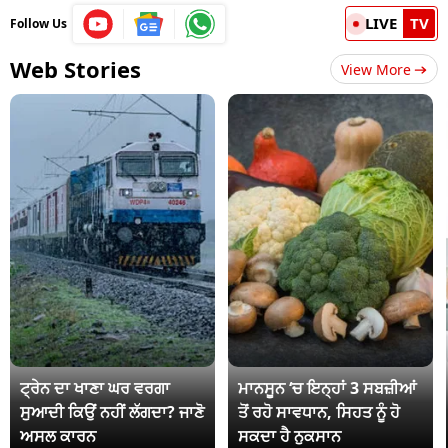
LIVE
TV
Follow Us
Web Stories
View More
ਟ੍ਰੇਨ ਦਾ ਖਾਣਾ ਘਰ ਵਰਗਾ
ਮਾਨਸੂਨ ‘ਚ ਇਨ੍ਹਾਂ 3 ਸਬਜ਼ੀਆਂ
ਸੁਆਦੀ ਕਿਉਂ ਨਹੀਂ ਲੱਗਦਾ? ਜਾਣੋ
ਤੋਂ ਰਹੋ ਸਾਵਧਾਨ, ਸਿਹਤ ਨੂੰ ਹੋ
ਅਸਲ ਕਾਰਨ
ਸਕਦਾ ਹੈ ਨੁਕਸਾਨ