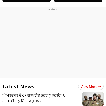
Latest News
View More
ਅੰਮ੍ਰਿਤਸਰ ਦੇ CP ਗੁਰਪ੍ਰੀਤ ਭੁੱਲਰ ਨੂੰ ਹਟਾਇਆ,
ਹਰਮਨਬੀਰ ਨੂੰ ਦਿੱਤਾ ਵਾਧੂ ਚਾਰਜ