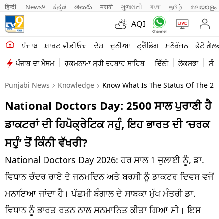
हिन्दी 
News9
ಕನ್ನಡ
తెలుగు
मराठी
ગુજરાતી
বাংলা
தமிழ்
മലയാളം
AQI
ਖੇਤੀਬਾੜੀ
ਪੰਜਾਬ
ਸ਼ਾਰਟ ਵੀਡੀਓਜ਼
ਦੇਸ਼
ਦੁਨੀਆ
ਟ੍ਰੈਂਡਿੰਗ
ਮਨੋਰੰਜਨ
ਫੋਟੋ ਗੈਲ
ਪੰਜਾਬ ਦਾ ਮੌਸਮ
ਹੁਕਮਨਾਮਾ ਸ੍ਰੀ ਦਰਬਾਰ ਸਾਹਿਬ
ਦਿੱਲੀ
ਲੋਕਸਭਾ
ਸੰਸ
ਸ਼ਾਰਟ ਵੀਡੀਓਜ਼
Punjabi News
Knowledge
Know What Is The Status Of The 25
ਕਾਰੋਬਾਰ
National Doctors Day: 2500 ਸਾਲ ਪੁਰਾਣੀ ਹੈ
ਕਰਿਅਰ
ਡਾਕਟਰਾਂ ਦੀ ਹਿਪੋਕ੍ਰੇਟਿਕ ਸਹੁੰ, ਇਹ ਭਾਰਤ ਦੀ ‘ਚਰਕ
ਮਨੋਰੰਜਨ
ਸਹੁੰ’ ਤੋਂ ਕਿੰਨੀ ਵੱਖਰੀ?
ਦੇਸ਼
National Doctors Day 2026: ਹਰ ਸਾਲ 1 ਜੁਲਾਈ ਨੂੰ, ਡਾ.
ਵਿਧਾਨ ਚੰਦਰ ਰਾਏ ਦੇ ਜਨਮਦਿਨ ਅਤੇ ਬਰਸੀ ਨੂੰ ਡਾਕਟਰ ਦਿਵਸ ਵਜੋਂ
ਲਾਈਫ ਸਟਾਈਲ
ਮਨਾਇਆ ਜਾਂਦਾ ਹੈ। ਪੱਛਮੀ ਬੰਗਾਲ ਦੇ ਸਾਬਕਾ ਮੁੱਖ ਮੰਤਰੀ ਡਾ.
ਪੰਜਾਬ
ਵਿਧਾਨ ਨੂੰ ਭਾਰਤ ਰਤਨ ਨਾਲ ਸਨਮਾਨਿਤ ਕੀਤਾ ਗਿਆ ਸੀ। ਇਸ