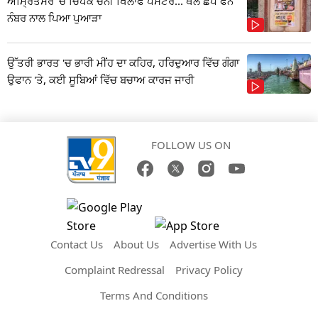
ਅੰਮ੍ਰਿਤਸਰ 'ਚ ਚਿਪਕੇ ਚੰਨੀ ਖਿਲਾਫ ਪੋਸਟਰ... ਥੱਲੇ ਛਪੇ ਫੋਨ
ਨੰਬਰ ਨਾਲ ਪਿਆ ਪੁਆੜਾ
ਉੱਤਰੀ ਭਾਰਤ 'ਚ ਭਾਰੀ ਮੀਂਹ ਦਾ ਕਹਿਰ, ਹਰਿਦੁਆਰ ਵਿੱਚ ਗੰਗਾ
ਉਫਾਨ 'ਤੇ, ਕਈ ਸੂਬਿਆਂ ਵਿੱਚ ਬਚਾਅ ਕਾਰਜ ਜਾਰੀ
FOLLOW US ON
Contact Us
About Us
Advertise With Us
Complaint Redressal
Privacy Policy
Terms And Conditions