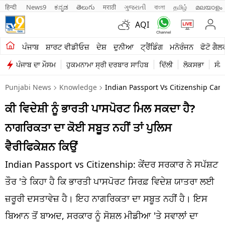
हिन्दी 
News9
ಕನ್ನಡ
తెలుగు
मराठी
ગુજરાતી
বাংলা
தமிழ்
മലയാളം
AQI
ਖੇਤੀਬਾੜੀ
ਪੰਜਾਬ
ਸ਼ਾਰਟ ਵੀਡੀਓਜ਼
ਦੇਸ਼
ਦੁਨੀਆ
ਟ੍ਰੈਂਡਿੰਗ
ਮਨੋਰੰਜਨ
ਫੋਟੋ ਗੈਲ
ਪੰਜਾਬ ਦਾ ਮੌਸਮ
ਹੁਕਮਨਾਮਾ ਸ੍ਰੀ ਦਰਬਾਰ ਸਾਹਿਬ
ਦਿੱਲੀ
ਲੋਕਸਭਾ
ਸੰਸ
ਸ਼ਾਰਟ ਵੀਡੀਓਜ਼
Punjabi News
Knowledge
Indian Passport Vs Citizenship Can 
ਕਾਰੋਬਾਰ
ਕੀ ਵਿਦੇਸ਼ੀ ਨੂੰ ਭਾਰਤੀ ਪਾਸਪੋਰਟ ਮਿਲ ਸਕਦਾ ਹੈ?
ਕਰਿਅਰ
ਨਾਗਰਿਕਤਾ ਦਾ ਕੋਈ ਸਬੂਤ ਨਹੀਂ ਤਾਂ ਪੁਲਿਸ
ਮਨੋਰੰਜਨ
ਵੈਰੀਫਿਕੇਸ਼ਨ ਕਿਉਂ
ਦੇਸ਼
Indian Passport vs Citizenship: ਕੇਂਦਰ ਸਰਕਾਰ ਨੇ ਸਪੱਸ਼ਟ
ਤੌਰ 'ਤੇ ਕਿਹਾ ਹੈ ਕਿ ਭਾਰਤੀ ਪਾਸਪੋਰਟ ਸਿਰਫ਼ ਵਿਦੇਸ਼ ਯਾਤਰਾ ਲਈ
ਲਾਈਫ ਸਟਾਈਲ
ਜ਼ਰੂਰੀ ਦਸਤਾਵੇਜ਼ ਹੈ। ਇਹ ਨਾਗਰਿਕਤਾ ਦਾ ਸਬੂਤ ਨਹੀਂ ਹੈ। ਇਸ
ਪੰਜਾਬ
ਬਿਆਨ ਤੋਂ ਬਾਅਦ, ਸਰਕਾਰ ਨੂੰ ਸੋਸ਼ਲ ਮੀਡੀਆ 'ਤੇ ਸਵਾਲਾਂ ਦਾ