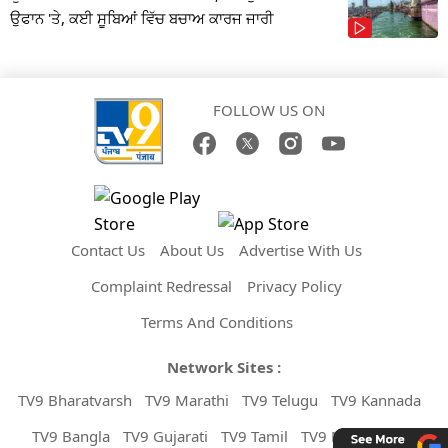
ਉਫਾਨ 'ਤੇ, ਕਈ ਸੂਬਿਆਂ ਵਿੱਚ ਬਚਾਅ ਕਾਰਜ ਜਾਰੀ
FOLLOW US ON
Contact Us
About Us
Advertise With Us
Complaint Redressal
Privacy Policy
Terms And Conditions
Network Sites :
TV9 Bharatvarsh
TV9 Marathi
TV9 Telugu
TV9 Kannada
TV9 Bangla
TV9 Gujarati
TV9 Tamil
TV9 Malayalam