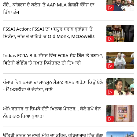
ਬੰਦੇ...ਕਾਂਗਰਸ ਦੇ ਕਲੇਸ਼ 'ਤੇ AAP MLA ਗੋਲਡੀ ਕੰਬੋਜ ਦਾ
ਤਿੱਖਾ ਤੰਜ
FSSAI Action: FSSAI ਦਾ ਮਸ਼ਹੂਰ ਸ਼ਰਾਬ ਬ੍ਰਾਂਡਸ 'ਤੇ
ਸ਼ਿਕੰਜਾ, ਜਾਂਚ ਦੇ ਦਾਇਰੇ 'ਚ Old Monk, McDowells
Indias FCRA Bill: ਸੰਸਦ ਵਿੱਚ FCRA ਸੋਧ ਬਿੱਲ 'ਤੇ ਹੰਗਾਮਾ,
ਵਿਦੇਸ਼ੀ ਫੰਡਿੰਗ 'ਤੇ ਸਖ਼ਤ ਨਿਯੰਤਰਣ ਦੀ ਤਿਆਰੀ
ਪੰਜਾਬ ਵਿਧਾਨਸਭਾ ਦਾ ਮਾਨਸੂਨ ਸੈਸ਼ਨ: ਅਮਨ ਅਰੋੜਾ ਕਿਉਂ ਬੋਲੇ
- ਮੈਂ ਅਸਤੀਫਾ ਦੇ ਦੇਵਾਂਗਾ, ਜਾਣੋ
ਅੰਮ੍ਰਿਤਸਰ 'ਚ ਚਿਪਕੇ ਚੰਨੀ ਖਿਲਾਫ ਪੋਸਟਰ... ਥੱਲੇ ਛਪੇ ਫੋਨ
ਨੰਬਰ ਨਾਲ ਪਿਆ ਪੁਆੜਾ
ਉੱਤਰੀ ਭਾਰਤ 'ਚ ਭਾਰੀ ਮੀਂਹ ਦਾ ਕਹਿਰ, ਹਰਿਦੁਆਰ ਵਿੱਚ ਗੰਗਾ