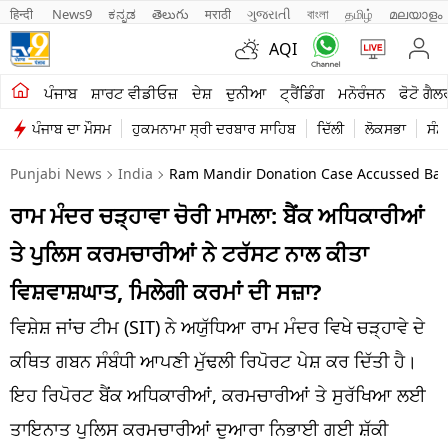
हिन्दी 
News9
ಕನ್ನಡ
తెలుగు
मराठी
ગુજરાતી
বাংলা
தமிழ்
മലയാളം
AQI
ਖੇਤੀਬਾੜੀ
ਪੰਜਾਬ
ਸ਼ਾਰਟ ਵੀਡੀਓਜ਼
ਦੇਸ਼
ਦੁਨੀਆ
ਟ੍ਰੈਂਡਿੰਗ
ਮਨੋਰੰਜਨ
ਫੋਟੋ ਗੈਲ
ਪੰਜਾਬ ਦਾ ਮੌਸਮ
ਹੁਕਮਨਾਮਾ ਸ੍ਰੀ ਦਰਬਾਰ ਸਾਹਿਬ
ਦਿੱਲੀ
ਲੋਕਸਭਾ
ਸੰਸ
ਸ਼ਾਰਟ ਵੀਡੀਓਜ਼
Punjabi News
India
Ram Mandir Donation Case Accussed Bank O
ਕਾਰੋਬਾਰ
ਰਾਮ ਮੰਦਰ ਚੜ੍ਹਾਵਾ ਚੋਰੀ ਮਾਮਲਾ: ਬੈਂਕ ਅਧਿਕਾਰੀਆਂ
ਕਰਿਅਰ
ਤੇ ਪੁਲਿਸ ਕਰਮਚਾਰੀਆਂ ਨੇ ਟਰੱਸਟ ਨਾਲ ਕੀਤਾ
ਮਨੋਰੰਜਨ
ਵਿਸ਼ਵਾਸ਼ਘਾਤ, ਮਿਲੇਗੀ ਕਰਮਾਂ ਦੀ ਸਜ਼ਾ?
ਦੇਸ਼
ਵਿਸ਼ੇਸ਼ ਜਾਂਚ ਟੀਮ (SIT) ਨੇ ਅਯੁੱਧਿਆ ਰਾਮ ਮੰਦਰ ਵਿਖੇ ਚੜ੍ਹਾਵੇ ਦੇ
ਕਥਿਤ ਗਬਨ ਸੰਬੰਧੀ ਆਪਣੀ ਮੁੱਢਲੀ ਰਿਪੋਰਟ ਪੇਸ਼ ਕਰ ਦਿੱਤੀ ਹੈ।
ਲਾਈਫ ਸਟਾਈਲ
ਇਹ ਰਿਪੋਰਟ ਬੈਂਕ ਅਧਿਕਾਰੀਆਂ, ਕਰਮਚਾਰੀਆਂ ਤੇ ਸੁਰੱਖਿਆ ਲਈ
ਪੰਜਾਬ
ਤਾਇਨਾਤ ਪੁਲਿਸ ਕਰਮਚਾਰੀਆਂ ਦੁਆਰਾ ਨਿਭਾਈ ਗਈ ਸ਼ੱਕੀ