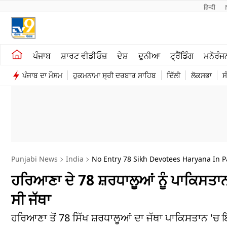
हिन्दी 
ਖੇਤੀਬਾੜੀ
ਕਰਿਅਰ
ਪੰਜਾਬ
ਸ਼ਾਰਟ ਵੀਡੀਓਜ਼
ਦੇਸ਼
ਦੁਨੀਆ
ਟ੍ਰੈਂਡਿੰਗ
ਮਨੋਰੰਜ
ਸ਼ਾਰਟ ਵੀਡੀਓਜ਼
ਮਨੋਰੰਜਨ
ਪੰਜਾਬ ਦਾ ਮੌਸਮ
ਹੁਕਮਨਾਮਾ ਸ੍ਰੀ ਦਰਬਾਰ ਸਾਹਿਬ
ਦਿੱਲੀ
ਲੋਕਸਭਾ
ਸ
ਕਾਰੋਬਾਰ
ਦੇਸ਼
Punjabi News
India
No Entry 78 Sikh Devotees Haryana In P
ਹਰਿਆਣਾ ਦੇ 78 ਸ਼ਰਧਾਲੂਆਂ ਨੂੰ ਪਾਕਿਸਤਾਨ
ਸੀ ਜੱਥਾ
ਹਰਿਆਣਾ ਤੋਂ 78 ਸਿੱਖ ਸ਼ਰਧਾਲੂਆਂ ਦਾ ਜੱਥਾ ਪਾਕਿਸਤਾਨ '