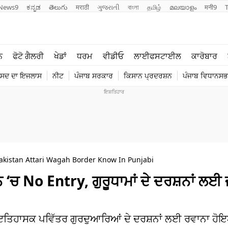
News9
ಕನ್ನಡ
తెలుగు
मराठी
ગુજરાતી
বাংলা
தமிழ்
മലയാളം
मनी9
ਲਾਈਫ ਸਟਾਈਲ
ਖੇਡਾਂ
ਨ
ਫੋਟੋ ਗੈਲਰੀ
ਖੇਡਾਂ
ਧਰਮ
ਵੀਡੀਓ
ਲਾਈਫਸਟਾਈਲ
ਕਾਰੋਬਾਰ
ਪੰਜਾਬ
ਟੈਕਨੋਲਜੀ
ੰਸਦ ਦਾ ਇਜਲਾਸ
ਨੀਟ
ਪੰਜਾਬ ਸਰਕਾਰ
ਕਿਸਾਨ ਪ੍ਰਦਰਸ਼ਨ
ਪੰਜਾਬ ਵਿਧਾਨਸਭਾ
ਧਰਮ
ਟ੍ਰੈਂਡਿੰਗ
akistan Attari Wagah Border Know In Punjabi
 ‘ਚ No Entry, ਗੁਰੂਧਾਮਾਂ ਦੇ ਦਰਸ਼ਨਾਂ ਲਈ 
ਚ ਇਤਿਹਾਸਕ ਪਵਿੱਤਰ ਗੁਰਦੁਆਰਿਆਂ ਦੇ ਦਰਸ਼ਨਾਂ ਲਈ ਰਵਾਨਾ ਹ