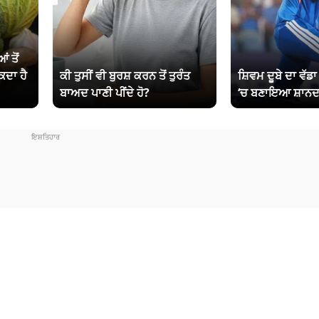
ਂ ਤੋਂ
ਕਦਾ ਹੈ
ਕੀ ਤੁਸੀਂ ਵੀ ਬੁਰਸ਼ ਕਰਨ ਤੋਂ ਤੁਰੰਤ
ਸ਼ਿਵਮ ਦੂਬੇ ਦਾ ਵੱਡ
ਬਾਅਦ ਪਾਣੀ ਪੀਂਦੇ ਹੋ?
‘ਚ ਬਣਾਇਆ ਸ਼ਾਨਦ