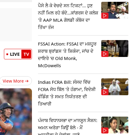
ਪੈਸੇ ਲੈ ਕੇ ਵੇਚਦੇ ਸਨ ਟਿਕਟਾਂ... ਹੁਣ
ਨਹੀਂ ਮਿਲ ਰਹੇ ਬੰਦੇ...ਕਾਂਗਰਸ ਦੇ ਕਲੇਸ਼
'ਤੇ AAP MLA ਗੋਲਡੀ ਕੰਬੋਜ ਦਾ
ਤਿੱਖਾ ਤੰਜ
FSSAI Action: FSSAI ਦਾ ਮਸ਼ਹੂਰ
ਸ਼ਰਾਬ ਬ੍ਰਾਂਡਸ 'ਤੇ ਸ਼ਿਕੰਜਾ, ਜਾਂਚ ਦੇ
LIVE
TV
ਦਾਇਰੇ 'ਚ Old Monk,
McDowells
View More
Indias FCRA Bill: ਸੰਸਦ ਵਿੱਚ
FCRA ਸੋਧ ਬਿੱਲ 'ਤੇ ਹੰਗਾਮਾ, ਵਿਦੇਸ਼ੀ
ਫੰਡਿੰਗ 'ਤੇ ਸਖ਼ਤ ਨਿਯੰਤਰਣ ਦੀ
ਤਿਆਰੀ
ਪੰਜਾਬ ਵਿਧਾਨਸਭਾ ਦਾ ਮਾਨਸੂਨ ਸੈਸ਼ਨ:
ਅਮਨ ਅਰੋੜਾ ਕਿਉਂ ਬੋਲੇ - ਮੈਂ
ਅਸਤੀਫਾ ਦੇ ਦੇਵਾਂਗਾ, ਜਾਣੋ