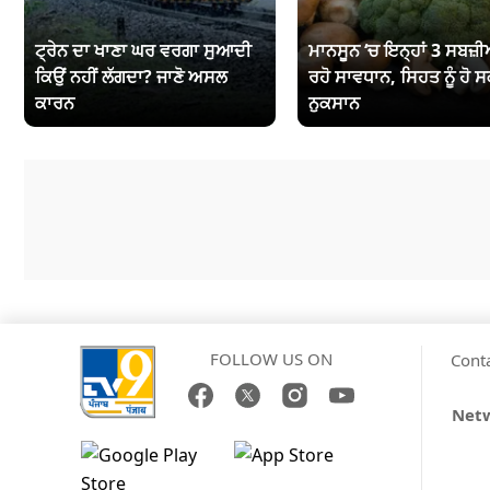
ਟ੍ਰੇਨ ਦਾ ਖਾਣਾ ਘਰ ਵਰਗਾ ਸੁਆਦੀ
ਮਾਨਸੂਨ ‘ਚ ਇਨ੍ਹਾਂ 3 ਸਬਜ਼ੀਆ
ਕਿਉਂ ਨਹੀਂ ਲੱਗਦਾ? ਜਾਣੋ ਅਸਲ
ਰਹੋ ਸਾਵਧਾਨ, ਸਿਹਤ ਨੂੰ ਹੋ ਸ
ਕਾਰਨ
ਨੁਕਸਾਨ
FOLLOW US ON
Cont
Netw