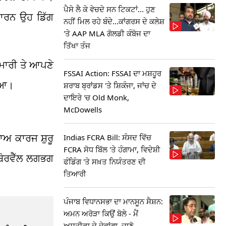
ਪੈਸੇ ਲੈ ਕੇ ਵੇਚਦੇ ਸਨ ਟਿਕਟਾਂ... ਹੁਣ
ਕਾਰਨ ਉਹ ਡਿੱਗ
ਨਹੀਂ ਮਿਲ ਰਹੇ ਬੰਦੇ...ਕਾਂਗਰਸ ਦੇ ਕਲੇਸ਼
'ਤੇ AAP MLA ਗੋਲਡੀ ਕੰਬੋਜ ਦਾ
ਤਿੱਖਾ ਤੰਜ
਼ ਮਾਰੀ ਤੇ ਆਪਣੇ
FSSAI Action: FSSAI ਦਾ ਮਸ਼ਹੂਰ
ਗਿਆ।
ਸ਼ਰਾਬ ਬ੍ਰਾਂਡਸ 'ਤੇ ਸ਼ਿਕੰਜਾ, ਜਾਂਚ ਦੇ
ਦਾਇਰੇ 'ਚ Old Monk,
McDowells
ਾਅ ਕਾਰਜ ਸ਼ੁਰੂ
Indias FCRA Bill: ਸੰਸਦ ਵਿੱਚ
FCRA ਸੋਧ ਬਿੱਲ 'ਤੇ ਹੰਗਾਮਾ, ਵਿਦੇਸ਼ੀ
ਬੋਰਵੈੱਲ ਲਗਭਗ
ਫੰਡਿੰਗ 'ਤੇ ਸਖ਼ਤ ਨਿਯੰਤਰਣ ਦੀ
ਤਿਆਰੀ
ਪੰਜਾਬ ਵਿਧਾਨਸਭਾ ਦਾ ਮਾਨਸੂਨ ਸੈਸ਼ਨ:
ਅਮਨ ਅਰੋੜਾ ਕਿਉਂ ਬੋਲੇ - ਮੈਂ
ਅਸਤੀਫਾ ਦੇ ਦੇਵਾਂਗਾ, ਜਾਣੋ