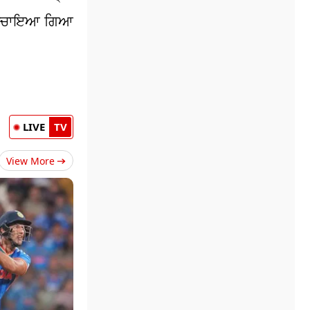
ਾਅਦ ਬਚਾਇਆ ਗਿਆ
LIVE
TV
View More