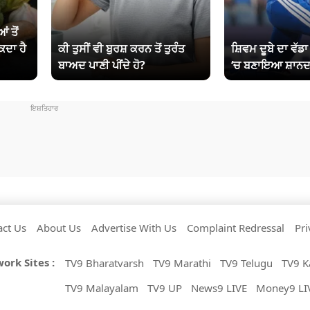
ਂ ਤੋਂ
ਕਦਾ ਹੈ
ਕੀ ਤੁਸੀਂ ਵੀ ਬੁਰਸ਼ ਕਰਨ ਤੋਂ ਤੁਰੰਤ
ਸ਼ਿਵਮ ਦੂਬੇ ਦਾ ਵੱਡ
ਬਾਅਦ ਪਾਣੀ ਪੀਂਦੇ ਹੋ?
‘ਚ ਬਣਾਇਆ ਸ਼ਾਨਦ
act Us
About Us
Advertise With Us
Complaint Redressal
Pri
ork Sites :
TV9 Bharatvarsh
TV9 Marathi
TV9 Telugu
TV9 K
TV9 Malayalam
TV9 UP
News9 LIVE
Money9 LI