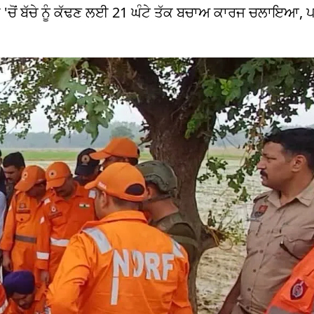
ਲ 'ਚੋਂ ਬੱਚੇ ਨੂੰ ਕੱਢਣ ਲਈ 21 ਘੰਟੇ ਤੱਕ ਬਚਾਅ ਕਾਰਜ ਚਲਾਇਆ, ਪ