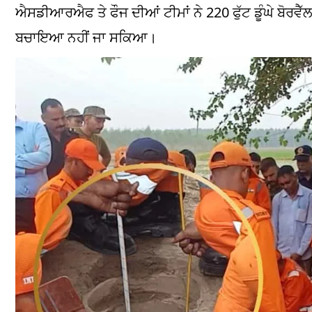
ਐਸਡੀਆਰਐਫ ਤੇ ਫੌਜ ਦੀਆਂ ਟੀਮਾਂ ਨੇ 220 ਫੁੱਟ ਡੂੰਘੇ ਬੋਰਵੈੱ
ਬਚਾਇਆ ਨਹੀਂ ਜਾ ਸਕਿਆ।