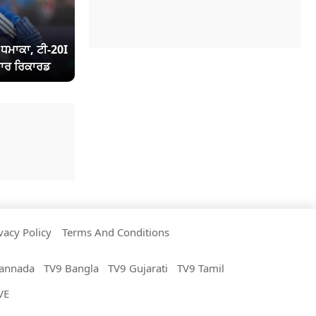
ਾ ਧਮਾਕਾ, ਟੀ-20I
ਾਰ ਰਿਕਾਰਡ
vacy Policy
Terms And Conditions
annada
TV9 Bangla
TV9 Gujarati
TV9 Tamil
VE