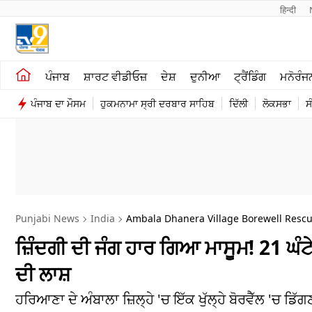
हिन्दी 
ਖੇਤੀਬਾੜੀ
ਕਰਿਅਰ
ਪੰਜਾਬ
ਸ਼ਾਰਟ ਵੀਡੀਓਜ਼
ਦੇਸ਼
ਦੁਨੀਆ
ਟ੍ਰੈਂਡਿੰਗ
ਮਨੋਰੰਜ
ਸ਼ਾਰਟ ਵੀਡੀਓਜ਼
ਮਨੋਰੰਜਨ
ਪੰਜਾਬ ਦਾ ਮੌਸਮ
ਹੁਕਮਨਾਮਾ ਸ੍ਰੀ ਦਰਬਾਰ ਸਾਹਿਬ
ਦਿੱਲੀ
ਲੋਕਸਭਾ
ਸ
ਕਾਰੋਬਾਰ
ਦੇਸ਼
Punjabi News
India
Ambala Dhanera Village Borewell Rescu
ਜ਼ਿੰਦਗੀ ਦੀ ਜੰਗ ਹਾਰ ਗਿਆ ਮਾਸੂਮ! 21 ਘੰਟੇ 
ਦੀ ਲਾਸ਼
ਹਰਿਆਣਾ ਦੇ ਅੰਬਾਲਾ ਜ਼ਿਲ੍ਹੇ 'ਚ ਇੱਕ ਖੁੱਲ੍ਹੇ ਬੋਰਵੈੱਲ 'ਚ 