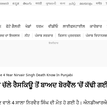
News9
ಕನ್ನಡ
తెలుగు
मराठी
ગુજરાતી
বাংলা
தமிழ்
മലയാളം
मनी9
ਲਾਈਫ ਸਟਾਈਲ
ਖੇਡਾਂ
ਨ
ਫੋਟੋ ਗੈਲਰੀ
ਖੇਡਾਂ
ਧਰਮ
ਵੀਡੀਓ
ਲਾਈਫਸਟਾਈਲ
ਕਾਰੋਬਾਰ
ਪੰਜਾਬ
ਟੈਕਨੋਲਜੀ
ੰਸਦ ਦਾ ਇਜਲਾਸ
ਨੀਟ
ਪੰਜਾਬ ਸਰਕਾਰ
ਕਿਸਾਨ ਪ੍ਰਦਰਸ਼ਨ
ਪੰਜਾਬ ਵਿਧਾਨਸਭਾ
ਧਰਮ
ਟ੍ਰੈਂਡਿੰਗ
e 4 Year Nirvair Singh Death Know In Punjabi
ਚੱਲੇ ਰੈਸਕਿਊ ਤੋਂ ਬਾਅਦ ਬੋਰਵੈੱਲ ‘ਚੋਂ ਕੱਢੀ 
ਡਿੱਗਣ ਵਾਲੇ 4 ਸਾਲਾ ਨਿਰਵੈਰ ਸਿੰਘ ਦੀ ਮੌਤ ਹੋ ਗਈ ਹੈ। ਐਨਡੀਆਰ