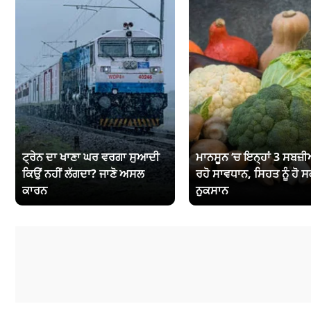
ਟ੍ਰੇਨ ਦਾ ਖਾਣਾ ਘਰ ਵਰਗਾ ਸੁਆਦੀ
ਮਾਨਸੂਨ ‘ਚ ਇਨ੍ਹਾਂ 3 ਸਬਜ਼ੀਆ
ਕਿਉਂ ਨਹੀਂ ਲੱਗਦਾ? ਜਾਣੋ ਅਸਲ
ਰਹੋ ਸਾਵਧਾਨ, ਸਿਹਤ ਨੂੰ ਹੋ ਸ
ਕਾਰਨ
ਨੁਕਸਾਨ