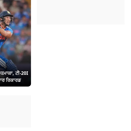
ਾ ਧਮਾਕਾ, ਟੀ-20I
ਾਰ ਰਿਕਾਰਡ