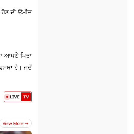
ਦ ਹੋਣ ਦੀ ਉਮੀਦ
ਬਾ ਆਪਣੇ ਪਿਤਾ
ਸਥਾ ਹੈ। ਜਦੋਂ
LIVE
TV
View More