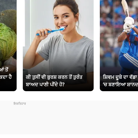
ਂ ਤੋਂ
ਕਦਾ ਹੈ
ਕੀ ਤੁਸੀਂ ਵੀ ਬੁਰਸ਼ ਕਰਨ ਤੋਂ ਤੁਰੰਤ
ਸ਼ਿਵਮ ਦੂਬੇ ਦਾ ਵੱਡ
ਬਾਅਦ ਪਾਣੀ ਪੀਂਦੇ ਹੋ?
‘ਚ ਬਣਾਇਆ ਸ਼ਾਨਦ