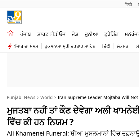
हिन्दी 
ਖੇਤੀਬਾੜੀ
ਕਰਿਅਰ
ਪੰਜਾਬ
ਸ਼ਾਰਟ ਵੀਡੀਓਜ਼
ਦੇਸ਼
ਦੁਨੀਆ
ਟ੍ਰੈਂਡਿੰਗ
ਮਨੋਰੰਜ
ਸ਼ਾਰਟ ਵੀਡੀਓਜ਼
ਮਨੋਰੰਜਨ
ਪੰਜਾਬ ਦਾ ਮੌਸਮ
ਹੁਕਮਨਾਮਾ ਸ੍ਰੀ ਦਰਬਾਰ ਸਾਹਿਬ
ਦਿੱਲੀ
ਲੋਕਸਭਾ
ਸ
ਕਾਰੋਬਾਰ
ਦੇਸ਼
Punjabi News
World
Iran Supreme Leader Mojtaba Will Not 
ਮੁਜਤਬਾ ਨਹੀਂ ਤਾਂ ਕੌਣ ਦੇਵੇਗਾ ਅਲੀ ਖਾਮਨੇਈ
ਵਿੱਚ ਕੀ ਹਨ ਨਿਯਮ ?
Ali Khamenei Funeral: ਸ਼ੀਆ ਮੁਸਲਮਾਨਾਂ ਵਿੱਚ ਦਫ਼ਨਾਉਣ ਵੇ