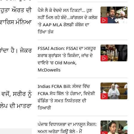
ਆਹੁਤਾ ਔਰਤ ਦੀ
ਪੈਸੇ ਲੈ ਕੇ ਵੇਚਦੇ ਸਨ ਟਿਕਟਾਂ... ਹੁਣ
ਨਹੀਂ ਮਿਲ ਰਹੇ ਬੰਦੇ...ਕਾਂਗਰਸ ਦੇ ਕਲੇਸ਼
ਦਾ ਵਾਰਿਸ ਮੰਨਿਆ
'ਤੇ AAP MLA ਗੋਲਡੀ ਕੰਬੋਜ ਦਾ
ਤਿੱਖਾ ਤੰਜ
FSSAI Action: FSSAI ਦਾ ਮਸ਼ਹੂਰ
ਾਂਦਾ ਹੈ। ਜੇਕਰ
ਸ਼ਰਾਬ ਬ੍ਰਾਂਡਸ 'ਤੇ ਸ਼ਿਕੰਜਾ, ਜਾਂਚ ਦੇ
ਦਾਇਰੇ 'ਚ Old Monk,
McDowells
Indias FCRA Bill: ਸੰਸਦ ਵਿੱਚ
ੋਂ, ਸਰੀਰ ਨੂੰ
FCRA ਸੋਧ ਬਿੱਲ 'ਤੇ ਹੰਗਾਮਾ, ਵਿਦੇਸ਼ੀ
ਫੰਡਿੰਗ 'ਤੇ ਸਖ਼ਤ ਨਿਯੰਤਰਣ ਦੀ
ਲੇਪ ਦੀ ਮਾਤਰਾ
ਤਿਆਰੀ
ਪੰਜਾਬ ਵਿਧਾਨਸਭਾ ਦਾ ਮਾਨਸੂਨ ਸੈਸ਼ਨ:
ਅਮਨ ਅਰੋੜਾ ਕਿਉਂ ਬੋਲੇ - ਮੈਂ