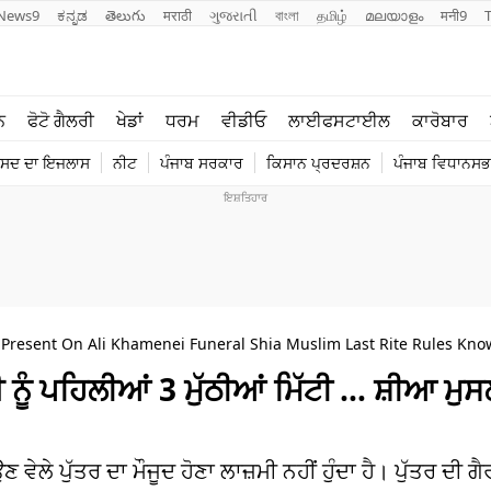
News9
ಕನ್ನಡ
తెలుగు
मराठी
ગુજરાતી
বাংলা
தமிழ்
മലയാളം
मनी9
ਲਾਈਫ ਸਟਾਈਲ
ਖੇਡਾਂ
ਨ
ਫੋਟੋ ਗੈਲਰੀ
ਖੇਡਾਂ
ਧਰਮ
ਵੀਡੀਓ
ਲਾਈਫਸਟਾਈਲ
ਕਾਰੋਬਾਰ
ਪੰਜਾਬ
ਟੈਕਨੋਲਜੀ
ੰਸਦ ਦਾ ਇਜਲਾਸ
ਨੀਟ
ਪੰਜਾਬ ਸਰਕਾਰ
ਕਿਸਾਨ ਪ੍ਰਦਰਸ਼ਨ
ਪੰਜਾਬ ਵਿਧਾਨਸਭਾ
ਧਰਮ
ਟ੍ਰੈਂਡਿੰਗ
Present On Ali Khamenei Funeral Shia Muslim Last Rite Rules Kno
 ਨੂੰ ਪਹਿਲੀਆਂ 3 ਮੁੱਠੀਆਂ ਮਿੱਟੀ … ਸ਼ੀਆ ਮੁਸ
ਲੇ ਪੁੱਤਰ ਦਾ ਮੌਜੂਦ ਹੋਣਾ ਲਾਜ਼ਮੀ ਨਹੀਂ ਹੁੰਦਾ ਹੈ। ਪੁੱਤਰ ਦੀ ਗੈ