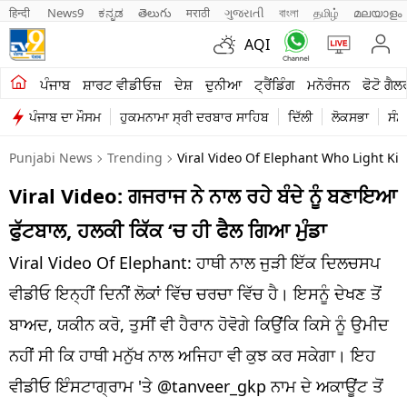
हिन्दी 
News9
ಕನ್ನಡ
తెలుగు
मराठी
ગુજરાતી
বাংলা
தமிழ்
മലയാളം
AQI
ਖੇਤੀਬਾੜੀ
ਪੰਜਾਬ
ਸ਼ਾਰਟ ਵੀਡੀਓਜ਼
ਦੇਸ਼
ਦੁਨੀਆ
ਟ੍ਰੈਂਡਿੰਗ
ਮਨੋਰੰਜਨ
ਫੋਟੋ ਗੈਲ
ਪੰਜਾਬ ਦਾ ਮੌਸਮ
ਹੁਕਮਨਾਮਾ ਸ੍ਰੀ ਦਰਬਾਰ ਸਾਹਿਬ
ਦਿੱਲੀ
ਲੋਕਸਭਾ
ਸੰਸ
ਸ਼ਾਰਟ ਵੀਡੀਓਜ਼
Punjabi News
Trending
Viral Video Of Elephant Who Light K
ਕਾਰੋਬਾਰ
Viral Video: ਗਜਰਾਜ ਨੇ ਨਾਲ ਰਹੇ ਬੰਦੇ ਨੂੰ ਬਣਾਇਆ
ਕਰਿਅਰ
ਫੁੱਟਬਾਲ, ਹਲਕੀ ਕਿੱਕ ‘ਚ ਹੀ ਫੈਲ ਗਿਆ ਮੁੰਡਾ
ਮਨੋਰੰਜਨ
Viral Video Of Elephant: ਹਾਥੀ ਨਾਲ ਜੁੜੀ ਇੱਕ ਦਿਲਚਸਪ
ਦੇਸ਼
ਵੀਡੀਓ ਇਨ੍ਹੀਂ ਦਿਨੀਂ ਲੋਕਾਂ ਵਿੱਚ ਚਰਚਾ ਵਿੱਚ ਹੈ। ਇਸਨੂੰ ਦੇਖਣ ਤੋਂ
ਬਾਅਦ, ਯਕੀਨ ਕਰੋ, ਤੁਸੀਂ ਵੀ ਹੈਰਾਨ ਹੋਵੋਗੇ ਕਿਉਂਕਿ ਕਿਸੇ ਨੂੰ ਉਮੀਦ
ਲਾਈਫ ਸਟਾਈਲ
ਨਹੀਂ ਸੀ ਕਿ ਹਾਥੀ ਮਨੁੱਖ ਨਾਲ ਅਜਿਹਾ ਵੀ ਕੁਝ ਕਰ ਸਕੇਗਾ। ਇਹ
ਪੰਜਾਬ
ਵੀਡੀਓ ਇੰਸਟਾਗ੍ਰਾਮ 'ਤੇ @tanveer_gkp ਨਾਮ ਦੇ ਅਕਾਊਂਟ ਤੋਂ