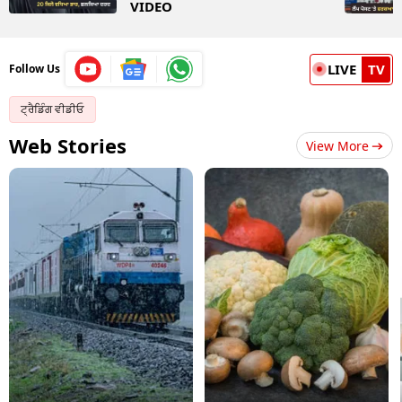
VIDEO
LIVE
TV
Follow Us
ਟ੍ਰੈਡਿੰਗ ਵੀਡੀਓ
Web Stories
View More