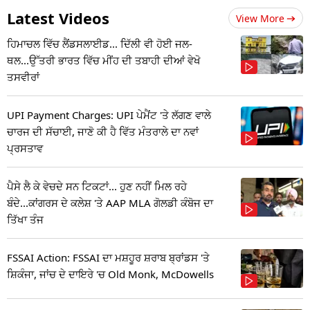
Latest Videos
View More
ਹਿਮਾਚਲ ਵਿੱਚ ਲੈਂਡਸਲਾਈਡ... ਦਿੱਲੀ ਵੀ ਹੋਈ ਜਲ-
ਥਲ...ਉੱਤਰੀ ਭਾਰਤ ਵਿੱਚ ਮੀਂਹ ਦੀ ਤਬਾਹੀ ਦੀਆਂ ਵੇਖੋ
ਤਸਵੀਰਾਂ
UPI Payment Charges: UPI ਪੇਮੈਂਟ 'ਤੇ ਲੱਗਣ ਵਾਲੇ
ਚਾਰਜ ਦੀ ਸੱਚਾਈ, ਜਾਣੋ ਕੀ ਹੈ ਵਿੱਤ ਮੰਤਰਾਲੇ ਦਾ ਨਵਾਂ
ਪ੍ਰਸਤਾਵ
ਪੈਸੇ ਲੈ ਕੇ ਵੇਚਦੇ ਸਨ ਟਿਕਟਾਂ... ਹੁਣ ਨਹੀਂ ਮਿਲ ਰਹੇ
ਬੰਦੇ...ਕਾਂਗਰਸ ਦੇ ਕਲੇਸ਼ 'ਤੇ AAP MLA ਗੋਲਡੀ ਕੰਬੋਜ ਦਾ
ਤਿੱਖਾ ਤੰਜ
FSSAI Action: FSSAI ਦਾ ਮਸ਼ਹੂਰ ਸ਼ਰਾਬ ਬ੍ਰਾਂਡਸ 'ਤੇ
ਸ਼ਿਕੰਜਾ, ਜਾਂਚ ਦੇ ਦਾਇਰੇ 'ਚ Old Monk, McDowells