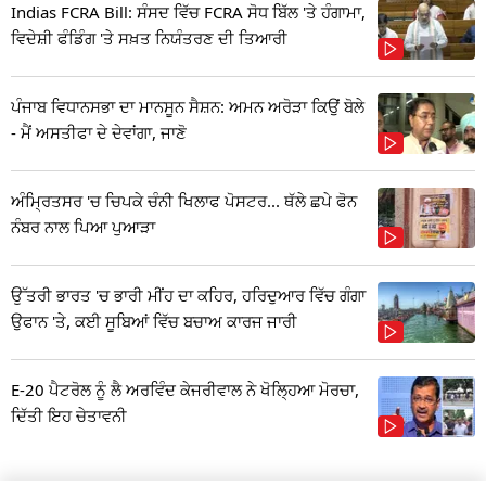
Indias FCRA Bill: ਸੰਸਦ ਵਿੱਚ FCRA ਸੋਧ ਬਿੱਲ 'ਤੇ ਹੰਗਾਮਾ,
ਵਿਦੇਸ਼ੀ ਫੰਡਿੰਗ 'ਤੇ ਸਖ਼ਤ ਨਿਯੰਤਰਣ ਦੀ ਤਿਆਰੀ
ਪੰਜਾਬ ਵਿਧਾਨਸਭਾ ਦਾ ਮਾਨਸੂਨ ਸੈਸ਼ਨ: ਅਮਨ ਅਰੋੜਾ ਕਿਉਂ ਬੋਲੇ
- ਮੈਂ ਅਸਤੀਫਾ ਦੇ ਦੇਵਾਂਗਾ, ਜਾਣੋ
ਅੰਮ੍ਰਿਤਸਰ 'ਚ ਚਿਪਕੇ ਚੰਨੀ ਖਿਲਾਫ ਪੋਸਟਰ... ਥੱਲੇ ਛਪੇ ਫੋਨ
ਨੰਬਰ ਨਾਲ ਪਿਆ ਪੁਆੜਾ
ਉੱਤਰੀ ਭਾਰਤ 'ਚ ਭਾਰੀ ਮੀਂਹ ਦਾ ਕਹਿਰ, ਹਰਿਦੁਆਰ ਵਿੱਚ ਗੰਗਾ
ਉਫਾਨ 'ਤੇ, ਕਈ ਸੂਬਿਆਂ ਵਿੱਚ ਬਚਾਅ ਕਾਰਜ ਜਾਰੀ
E-20 ਪੈਟਰੋਲ ਨੂੰ ਲੈ ਅਰਵਿੰਦ ਕੇਜਰੀਵਾਲ ਨੇ ਖੋਲ੍ਹਿਆ ਮੋਰਚਾ,
ਦਿੱਤੀ ਇਹ ਚੇਤਾਵਨੀ