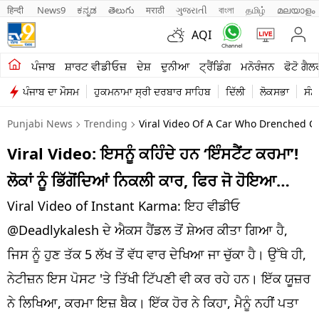
हिन्दी 
News9
ಕನ್ನಡ
తెలుగు
मराठी
ગુજરાતી
বাংলা
தமிழ்
മലയാളം
AQI
ਖੇਤੀਬਾੜੀ
ਪੰਜਾਬ
ਸ਼ਾਰਟ ਵੀਡੀਓਜ਼
ਦੇਸ਼
ਦੁਨੀਆ
ਟ੍ਰੈਂਡਿੰਗ
ਮਨੋਰੰਜਨ
ਫੋਟੋ ਗੈਲ
ਪੰਜਾਬ ਦਾ ਮੌਸਮ
ਹੁਕਮਨਾਮਾ ਸ੍ਰੀ ਦਰਬਾਰ ਸਾਹਿਬ
ਦਿੱਲੀ
ਲੋਕਸਭਾ
ਸੰਸ
ਸ਼ਾਰਟ ਵੀਡੀਓਜ਼
Punjabi News
Trending
Viral Video Of A Car Who Drenched Cy
ਕਾਰੋਬਾਰ
Viral Video: ਇਸਨੂੰ ਕਹਿੰਦੇ ਹਨ ‘ਇੰਸਟੈਂਟ ਕਰਮਾ’!
ਕਰਿਅਰ
ਲੋਕਾਂ ਨੂੰ ਭਿੱਗੋਂਦਿਆਂ ਨਿਕਲੀ ਕਾਰ, ਫਿਰ ਜੋ ਹੋਇਆ…
ਮਨੋਰੰਜਨ
Viral Video of Instant Karma: ਇਹ ਵੀਡੀਓ
ਦੇਸ਼
@Deadlykalesh ਦੇ ਐਕਸ ਹੈਂਡਲ ਤੋਂ ਸ਼ੇਅਰ ਕੀਤਾ ਗਿਆ ਹੈ,
ਜਿਸ ਨੂੰ ਹੁਣ ਤੱਕ 5 ਲੱਖ ਤੋਂ ਵੱਧ ਵਾਰ ਦੇਖਿਆ ਜਾ ਚੁੱਕਾ ਹੈ। ਉੱਥੇ ਹੀ,
ਲਾਈਫ ਸਟਾਈਲ
ਨੇਟੀਜ਼ਨ ਇਸ ਪੋਸਟ 'ਤੇ ਤਿੱਖੀ ਟਿੱਪਣੀ ਵੀ ਕਰ ਰਹੇ ਹਨ। ਇੱਕ ਯੂਜ਼ਰ
ਪੰਜਾਬ
ਨੇ ਲਿਖਿਆ, ਕਰਮਾ ਇਜ਼ ਬੈਕ। ਇੱਕ ਹੋਰ ਨੇ ਕਿਹਾ, ਮੈਨੂੰ ਨਹੀਂ ਪਤਾ