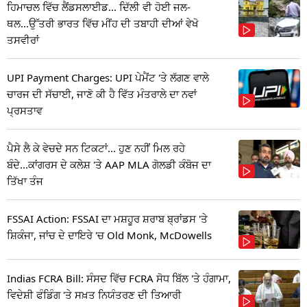
ਹਿਮਾਚਲ ਵਿੱਚ ਲੈਂਡਸਲਾਈਡ... ਦਿੱਲੀ ਵੀ ਹੋਈ ਜਲ-
ਥਲ...ਉੱਤਰੀ ਭਾਰਤ ਵਿੱਚ ਮੀਂਹ ਦੀ ਤਬਾਹੀ ਦੀਆਂ ਵੇਖੋ
ਤਸਵੀਰਾਂ
UPI Payment Charges: UPI ਪੇਮੈਂਟ 'ਤੇ ਲੱਗਣ ਵਾਲੇ
ਚਾਰਜ ਦੀ ਸੱਚਾਈ, ਜਾਣੋ ਕੀ ਹੈ ਵਿੱਤ ਮੰਤਰਾਲੇ ਦਾ ਨਵਾਂ
ਪ੍ਰਸਤਾਵ
ਪੈਸੇ ਲੈ ਕੇ ਵੇਚਦੇ ਸਨ ਟਿਕਟਾਂ... ਹੁਣ ਨਹੀਂ ਮਿਲ ਰਹੇ
ਬੰਦੇ...ਕਾਂਗਰਸ ਦੇ ਕਲੇਸ਼ 'ਤੇ AAP MLA ਗੋਲਡੀ ਕੰਬੋਜ ਦਾ
ਤਿੱਖਾ ਤੰਜ
FSSAI Action: FSSAI ਦਾ ਮਸ਼ਹੂਰ ਸ਼ਰਾਬ ਬ੍ਰਾਂਡਸ 'ਤੇ
ਸ਼ਿਕੰਜਾ, ਜਾਂਚ ਦੇ ਦਾਇਰੇ 'ਚ Old Monk, McDowells
Indias FCRA Bill: ਸੰਸਦ ਵਿੱਚ FCRA ਸੋਧ ਬਿੱਲ 'ਤੇ ਹੰਗਾਮਾ,
ਵਿਦੇਸ਼ੀ ਫੰਡਿੰਗ 'ਤੇ ਸਖ਼ਤ ਨਿਯੰਤਰਣ ਦੀ ਤਿਆਰੀ