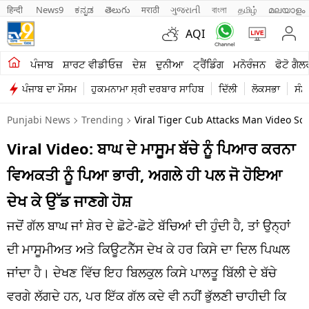
हिन्दी 
News9
ಕನ್ನಡ
తెలుగు
मराठी
ગુજરાતી
বাংলা
தமிழ்
മലയാളം
AQI
ਖੇਤੀਬਾੜੀ
ਪੰਜਾਬ
ਸ਼ਾਰਟ ਵੀਡੀਓਜ਼
ਦੇਸ਼
ਦੁਨੀਆ
ਟ੍ਰੈਂਡਿੰਗ
ਮਨੋਰੰਜਨ
ਫੋਟੋ ਗੈਲ
ਪੰਜਾਬ ਦਾ ਮੌਸਮ
ਹੁਕਮਨਾਮਾ ਸ੍ਰੀ ਦਰਬਾਰ ਸਾਹਿਬ
ਦਿੱਲੀ
ਲੋਕਸਭਾ
ਸੰਸ
ਸ਼ਾਰਟ ਵੀਡੀਓਜ਼
Punjabi News
Trending
Viral Tiger Cub Attacks Man Video So
ਕਾਰੋਬਾਰ
Viral Video: ਬਾਘ ਦੇ ਮਾਸੂਮ ਬੱਚੇ ਨੂੰ ਪਿਆਰ ਕਰਨਾ
ਕਰਿਅਰ
ਵਿਅਕਤੀ ਨੂੰ ਪਿਆ ਭਾਰੀ, ਅਗਲੇ ਹੀ ਪਲ ਜੋ ਹੋਇਆ
ਮਨੋਰੰਜਨ
ਦੇਖ ਕੇ ਉੱਡ ਜਾਣਗੇ ਹੋਸ਼
ਦੇਸ਼
ਜਦੋਂ ਗੱਲ ਬਾਘ ਜਾਂ ਸ਼ੇਰ ਦੇ ਛੋਟੇ-ਛੋਟੇ ਬੱਚਿਆਂ ਦੀ ਹੁੰਦੀ ਹੈ, ਤਾਂ ਉਨ੍ਹਾਂ
ਦੀ ਮਾਸੂਮੀਅਤ ਅਤੇ ਕਿਊਟਨੈੱਸ ਦੇਖ ਕੇ ਹਰ ਕਿਸੇ ਦਾ ਦਿਲ ਪਿਘਲ
ਲਾਈਫ ਸਟਾਈਲ
ਜਾਂਦਾ ਹੈ। ਦੇਖਣ ਵਿੱਚ ਇਹ ਬਿਲਕੁਲ ਕਿਸੇ ਪਾਲਤੂ ਬਿੱਲੀ ਦੇ ਬੱਚੇ
ਪੰਜਾਬ
ਵਰਗੇ ਲੱਗਦੇ ਹਨ, ਪਰ ਇੱਕ ਗੱਲ ਕਦੇ ਵੀ ਨਹੀਂ ਭੁੱਲਣੀ ਚਾਹੀਦੀ ਕਿ