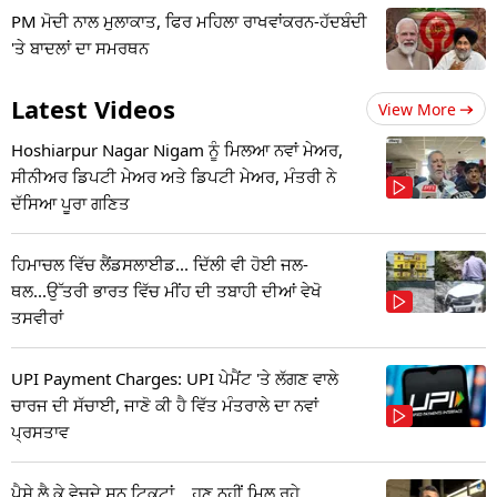
PM ਮੋਦੀ ਨਾਲ ਮੁਲਾਕਾਤ, ਫਿਰ ਮਹਿਲਾ ਰਾਖਵਾਂਕਰਨ-ਹੱਦਬੰਦੀ
'ਤੇ ਬਾਦਲਾਂ ਦਾ ਸਮਰਥਨ
Latest Videos
View More
Hoshiarpur Nagar Nigam ਨੂੰ ਮਿਲਆ ਨਵਾਂ ਮੇਅਰ,
ਸੀਨੀਅਰ ਡਿਪਟੀ ਮੇਅਰ ਅਤੇ ਡਿਪਟੀ ਮੇਅਰ, ਮੰਤਰੀ ਨੇ
ਦੱਸਿਆ ਪੂਰਾ ਗਣਿਤ
ਹਿਮਾਚਲ ਵਿੱਚ ਲੈਂਡਸਲਾਈਡ... ਦਿੱਲੀ ਵੀ ਹੋਈ ਜਲ-
ਥਲ...ਉੱਤਰੀ ਭਾਰਤ ਵਿੱਚ ਮੀਂਹ ਦੀ ਤਬਾਹੀ ਦੀਆਂ ਵੇਖੋ
ਤਸਵੀਰਾਂ
UPI Payment Charges: UPI ਪੇਮੈਂਟ 'ਤੇ ਲੱਗਣ ਵਾਲੇ
ਚਾਰਜ ਦੀ ਸੱਚਾਈ, ਜਾਣੋ ਕੀ ਹੈ ਵਿੱਤ ਮੰਤਰਾਲੇ ਦਾ ਨਵਾਂ
ਪ੍ਰਸਤਾਵ
ਪੈਸੇ ਲੈ ਕੇ ਵੇਚਦੇ ਸਨ ਟਿਕਟਾਂ... ਹੁਣ ਨਹੀਂ ਮਿਲ ਰਹੇ