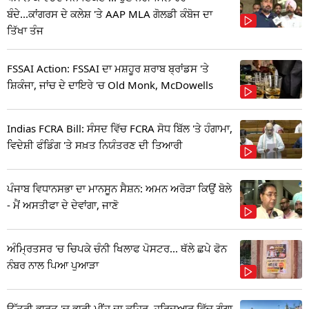
ਬੰਦੇ...ਕਾਂਗਰਸ ਦੇ ਕਲੇਸ਼ 'ਤੇ AAP MLA ਗੋਲਡੀ ਕੰਬੋਜ ਦਾ
ਤਿੱਖਾ ਤੰਜ
FSSAI Action: FSSAI ਦਾ ਮਸ਼ਹੂਰ ਸ਼ਰਾਬ ਬ੍ਰਾਂਡਸ 'ਤੇ
ਸ਼ਿਕੰਜਾ, ਜਾਂਚ ਦੇ ਦਾਇਰੇ 'ਚ Old Monk, McDowells
Indias FCRA Bill: ਸੰਸਦ ਵਿੱਚ FCRA ਸੋਧ ਬਿੱਲ 'ਤੇ ਹੰਗਾਮਾ,
ਵਿਦੇਸ਼ੀ ਫੰਡਿੰਗ 'ਤੇ ਸਖ਼ਤ ਨਿਯੰਤਰਣ ਦੀ ਤਿਆਰੀ
ਪੰਜਾਬ ਵਿਧਾਨਸਭਾ ਦਾ ਮਾਨਸੂਨ ਸੈਸ਼ਨ: ਅਮਨ ਅਰੋੜਾ ਕਿਉਂ ਬੋਲੇ
- ਮੈਂ ਅਸਤੀਫਾ ਦੇ ਦੇਵਾਂਗਾ, ਜਾਣੋ
ਅੰਮ੍ਰਿਤਸਰ 'ਚ ਚਿਪਕੇ ਚੰਨੀ ਖਿਲਾਫ ਪੋਸਟਰ... ਥੱਲੇ ਛਪੇ ਫੋਨ
ਨੰਬਰ ਨਾਲ ਪਿਆ ਪੁਆੜਾ
ਉੱਤਰੀ ਭਾਰਤ 'ਚ ਭਾਰੀ ਮੀਂਹ ਦਾ ਕਹਿਰ, ਹਰਿਦੁਆਰ ਵਿੱਚ ਗੰਗਾ