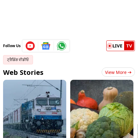
LIVE
TV
Follow Us
ਟ੍ਰੈਡਿੰਗ ਵੀਡੀਓ
Web Stories
View More