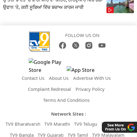
ਉਫਾਨ 'ਤੇ, ਕਈ ਸੂਬਿਆਂ ਵਿੱਚ ਬਚਾਅ ਕਾਰਜ ਜਾਰੀ
FOLLOW US ON
Contact Us
About Us
Advertise With Us
Complaint Redressal
Privacy Policy
Terms And Conditions
Network Sites :
TV9 Bharatvarsh
TV9 Marathi
TV9 Telugu
TV9 Kannada
TV9 Bangla
TV9 Gujarati
TV9 Tamil
TV9 Malayalam