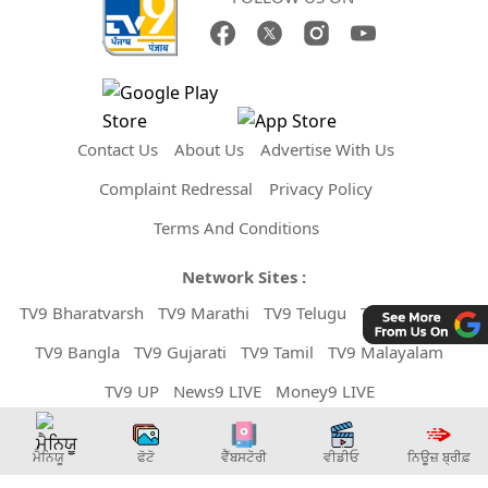
Contact Us
About Us
Advertise With Us
Complaint Redressal
Privacy Policy
Terms And Conditions
Network Sites :
TV9 Bharatvarsh
TV9 Marathi
TV9 Telugu
TV9 Kannada
TV9 Bangla
TV9 Gujarati
TV9 Tamil
TV9 Malayalam
TV9 UP
News9 LIVE
Money9 LIVE
Copyright © 2026 TV9 Punjabi. All Rights Reserved.
ਮੈਨਿਯੂ
ਫੋਟੋ
ਵੈੱਬਸਟੋਰੀ
ਵੀਡੀਓ
ਨਿਊਜ਼ ਬ੍ਰੀਫ਼