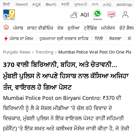
हिन्दी 
News9
ಕನ್ನಡ
తెలుగు
मराठी
ગુજરાતી
বাংলা
தமிழ்
മലയാളം
AQI
ਖੇਤੀਬਾੜੀ
ਪੰਜਾਬ
ਸ਼ਾਰਟ ਵੀਡੀਓਜ਼
ਦੇਸ਼
ਦੁਨੀਆ
ਟ੍ਰੈਂਡਿੰਗ
ਮਨੋਰੰਜਨ
ਫੋਟੋ ਗੈਲ
ਪੰਜਾਬ ਦਾ ਮੌਸਮ
ਹੁਕਮਨਾਮਾ ਸ੍ਰੀ ਦਰਬਾਰ ਸਾਹਿਬ
ਦਿੱਲੀ
ਲੋਕਸਭਾ
ਸੰਸ
ਸ਼ਾਰਟ ਵੀਡੀਓਜ਼
Punjabi News
Trending
Mumbai Police Viral Post On One Pla
ਕਾਰੋਬਾਰ
370 ਵਾਲੀ ਬਿਰਿਆਨੀ, ਬਹਿਸ, ਅਤੇ ਚੇਤਾਵਨੀ…
ਕਰਿਅਰ
ਮੁੰਬਈ ਪੁਲਿਸ ਨੇ ਆਪਣੇ ਹਿਸਾਬ ਨਾਲ ਕੱਸਿਆ ਅਜਿਹਾ
ਮਨੋਰੰਜਨ
ਤੰਜ, ਵਾਇਰਲ ਹੋ ਗਿਆ ਪੋਸਟ
ਦੇਸ਼
Mumbai Police Post on Biryani Contro: ₹370 ਦੀ
ਬਿਰਿਆਨੀ ਨੂੰ ਲੈ ਕੇ ਸੋਸ਼ਲ ਮੀਡੀਆ 'ਤੇ ਚੱਲ ਰਹੇ ਵਿਵਾਦ ਦੇ
ਲਾਈਫ ਸਟਾਈਲ
ਵਿਚਕਾਰ, ਮੁੰਬਈ ਪੁਲਿਸ ਨੇ ਇੱਕ ਵਾਇਰਲ ਪੋਸਟ ਰਾਹੀਂ ਸਹਿਮਤੀ
ਪੰਜਾਬ
(ਕੰਸੈਂਟ) 'ਤੇ ਇੱਕ ਸਖ਼ਤ ਅਤੇ ਕਲੀਅਰ ਮੈਸੇਜ ਜਾਰੀ ਕੀਤਾ ਹੈ, ਜੋ ਤੇਜ਼ੀ