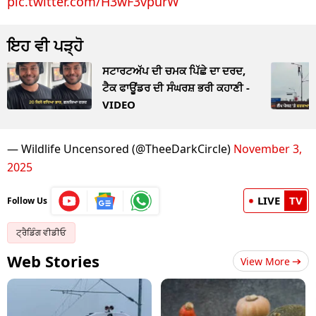
pic.twitter.com/H3wF3vpurW
ਇਹ ਵੀ ਪੜ੍ਹੋ
ਸਟਾਰਟਅੱਪ ਦੀ ਚਮਕ ਪਿੱਛੇ ਦਾ ਦਰਦ,
ਟੈਕ ਫਾਊਂਡਰ ਦੀ ਸੰਘਰਸ਼ ਭਰੀ ਕਹਾਣੀ -
VIDEO
— Wildlife Uncensored (@TheeDarkCircle)
November 3,
2025
LIVE
TV
Follow Us
ਟ੍ਰੈਡਿੰਗ ਵੀਡੀਓ
Web Stories
View More