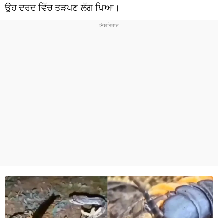
ਧਰਮ
ਉਹ ਦਰਦ ਵਿੱਚ ਤੜਪਣ ਲੱਗ ਪਿਆ।
ਖੇਡਾਂ
ਟੈਕਨੋਲਜੀ
ਟ੍ਰੈਂਡਿੰਗ
ਮੌਸਮ
ਦੁਨੀਆ
ਚੋਣਾਂ 2026