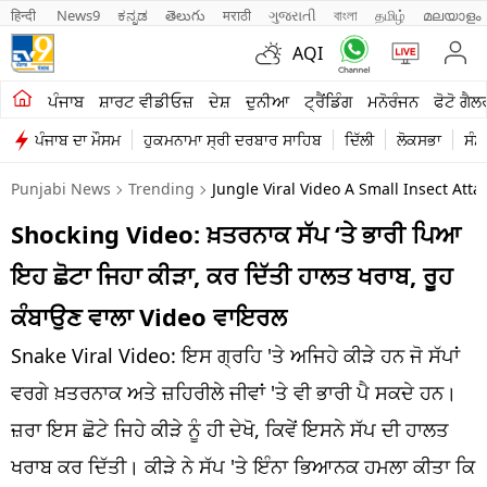
हिन्दी 
News9
ಕನ್ನಡ
తెలుగు
मराठी
ગુજરાતી
বাংলা
தமிழ்
മലയാളം
AQI
ਖੇਤੀਬਾੜੀ
ਪੰਜਾਬ
ਸ਼ਾਰਟ ਵੀਡੀਓਜ਼
ਦੇਸ਼
ਦੁਨੀਆ
ਟ੍ਰੈਂਡਿੰਗ
ਮਨੋਰੰਜਨ
ਫੋਟੋ ਗੈਲ
ਪੰਜਾਬ ਦਾ ਮੌਸਮ
ਹੁਕਮਨਾਮਾ ਸ੍ਰੀ ਦਰਬਾਰ ਸਾਹਿਬ
ਦਿੱਲੀ
ਲੋਕਸਭਾ
ਸੰਸ
ਸ਼ਾਰਟ ਵੀਡੀਓਜ਼
Punjabi News
Trending
Jungle Viral Video A Small Insect Att
ਕਾਰੋਬਾਰ
Shocking Video: ਖ਼ਤਰਨਾਕ ਸੱਪ ‘ਤੇ ਭਾਰੀ ਪਿਆ
ਕਰਿਅਰ
ਇਹ ਛੋਟਾ ਜਿਹਾ ਕੀੜਾ, ਕਰ ਦਿੱਤੀ ਹਾਲਤ ਖਰਾਬ, ਰੂਹ
ਮਨੋਰੰਜਨ
ਕੰਬਾਉਣ ਵਾਲਾ Video ਵਾਇਰਲ
ਦੇਸ਼
Snake Viral Video: ਇਸ ਗ੍ਰਹਿ 'ਤੇ ਅਜਿਹੇ ਕੀੜੇ ਹਨ ਜੋ ਸੱਪਾਂ
ਵਰਗੇ ਖ਼ਤਰਨਾਕ ਅਤੇ ਜ਼ਹਿਰੀਲੇ ਜੀਵਾਂ 'ਤੇ ਵੀ ਭਾਰੀ ਪੈ ਸਕਦੇ ਹਨ।
ਲਾਈਫ ਸਟਾਈਲ
ਜ਼ਰਾ ਇਸ ਛੋਟੇ ਜਿਹੇ ਕੀੜੇ ਨੂੰ ਹੀ ਦੇਖੋ, ਕਿਵੇਂ ਇਸਨੇ ਸੱਪ ਦੀ ਹਾਲਤ
ਪੰਜਾਬ
ਖਰਾਬ ਕਰ ਦਿੱਤੀ। ਕੀੜੇ ਨੇ ਸੱਪ 'ਤੇ ਇੰਨਾ ਭਿਆਨਕ ਹਮਲਾ ਕੀਤਾ ਕਿ