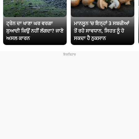
ਟ੍ਰੇਨ ਦਾ ਖਾਣਾ ਘਰ ਵਰਗਾ
ਮਾਨਸੂਨ ‘ਚ ਇਨ੍ਹਾਂ 3 ਸਬਜ਼ੀਆਂ
ਸੁਆਦੀ ਕਿਉਂ ਨਹੀਂ ਲੱਗਦਾ? ਜਾਣੋ
ਤੋਂ ਰਹੋ ਸਾਵਧਾਨ, ਸਿਹਤ ਨੂੰ ਹੋ
ਅਸਲ ਕਾਰਨ
ਸਕਦਾ ਹੈ ਨੁਕਸਾਨ