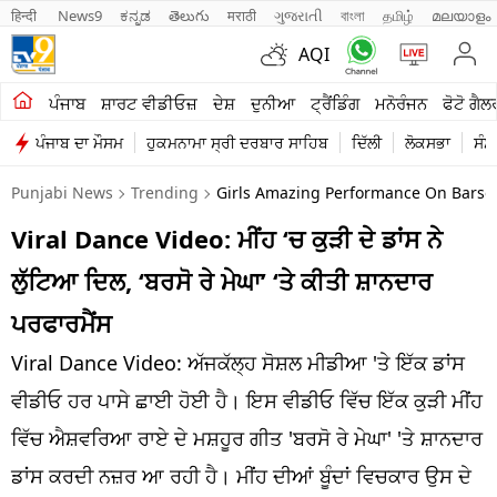
हिन्दी 
News9
ಕನ್ನಡ
తెలుగు
मराठी
ગુજરાતી
বাংলা
தமிழ்
മലയാളം
AQI
ਖੇਤੀਬਾੜੀ
ਪੰਜਾਬ
ਸ਼ਾਰਟ ਵੀਡੀਓਜ਼
ਦੇਸ਼
ਦੁਨੀਆ
ਟ੍ਰੈਂਡਿੰਗ
ਮਨੋਰੰਜਨ
ਫੋਟੋ ਗੈਲ
ਪੰਜਾਬ ਦਾ ਮੌਸਮ
ਹੁਕਮਨਾਮਾ ਸ੍ਰੀ ਦਰਬਾਰ ਸਾਹਿਬ
ਦਿੱਲੀ
ਲੋਕਸਭਾ
ਸੰਸ
ਸ਼ਾਰਟ ਵੀਡੀਓਜ਼
Punjabi News
Trending
Girls Amazing Performance On Barso 
ਕਾਰੋਬਾਰ
Viral Dance Video: ਮੀਂਹ ‘ਚ ਕੁੜੀ ਦੇ ਡਾਂਸ ਨੇ
ਕਰਿਅਰ
ਲੁੱਟਿਆ ਦਿਲ, ‘ਬਰਸੋ ਰੇ ਮੇਘਾ’ ‘ਤੇ ਕੀਤੀ ਸ਼ਾਨਦਾਰ
ਮਨੋਰੰਜਨ
ਪਰਫਾਰਮੈਂਸ
ਦੇਸ਼
Viral Dance Video: ਅੱਜਕੱਲ੍ਹ ਸੋਸ਼ਲ ਮੀਡੀਆ 'ਤੇ ਇੱਕ ਡਾਂਸ
ਵੀਡੀਓ ਹਰ ਪਾਸੇ ਛਾਈ ਹੋਈ ਹੈ। ਇਸ ਵੀਡੀਓ ਵਿੱਚ ਇੱਕ ਕੁੜੀ ਮੀਂਹ
ਲਾਈਫ ਸਟਾਈਲ
ਵਿੱਚ ਐਸ਼ਵਰਿਆ ਰਾਏ ਦੇ ਮਸ਼ਹੂਰ ਗੀਤ 'ਬਰਸੋ ਰੇ ਮੇਘਾ' 'ਤੇ ਸ਼ਾਨਦਾਰ
ਪੰਜਾਬ
ਡਾਂਸ ਕਰਦੀ ਨਜ਼ਰ ਆ ਰਹੀ ਹੈ। ਮੀਂਹ ਦੀਆਂ ਬੂੰਦਾਂ ਵਿਚਕਾਰ ਉਸ ਦੇ