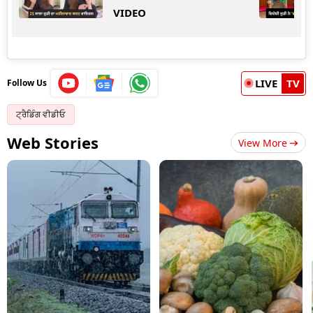
VIDEO
LIVE
TV
Follow Us
ਟ੍ਰੈਡਿੰਗ ਵੀਡੀਓ
Web Stories
View More