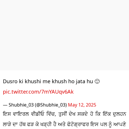
Dusro ki khushi me khush ho jata hu 🙂
pic.twitter.com/7mYAUqv6Ak
— Shubhie_03 (@Shubhie_03)
May 12, 2025
ਇਸ ਵਾਇਰਲ ਵੀਡੀਓ ਵਿੱਚ, ਤੁਸੀਂ ਦੇਖ ਸਕਦੇ ਹੋ ਕਿ ਇੱਕ ਦੁਲਹਨ
ਲਾੜੇ ਦਾ ਹੱਥ ਫੜ ਕੇ ਖੜ੍ਹੀ ਹੈ ਅਤੇ ਫੋਟੋਗ੍ਰਾਫਰ ਇਸ ਪਲ ਨੂੰ ਆਪਣੇ