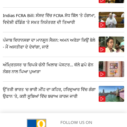
Indias FCRA Bill: ਸੰਸਦ ਵਿੱਚ FCRA ਸੋਧ ਬਿੱਲ 'ਤੇ ਹੰਗਾਮਾ,
ਵਿਦੇਸ਼ੀ ਫੰਡਿੰਗ 'ਤੇ ਸਖ਼ਤ ਨਿਯੰਤਰਣ ਦੀ ਤਿਆਰੀ
ਪੰਜਾਬ ਵਿਧਾਨਸਭਾ ਦਾ ਮਾਨਸੂਨ ਸੈਸ਼ਨ: ਅਮਨ ਅਰੋੜਾ ਕਿਉਂ ਬੋਲੇ
- ਮੈਂ ਅਸਤੀਫਾ ਦੇ ਦੇਵਾਂਗਾ, ਜਾਣੋ
ਅੰਮ੍ਰਿਤਸਰ 'ਚ ਚਿਪਕੇ ਚੰਨੀ ਖਿਲਾਫ ਪੋਸਟਰ... ਥੱਲੇ ਛਪੇ ਫੋਨ
ਨੰਬਰ ਨਾਲ ਪਿਆ ਪੁਆੜਾ
ਉੱਤਰੀ ਭਾਰਤ 'ਚ ਭਾਰੀ ਮੀਂਹ ਦਾ ਕਹਿਰ, ਹਰਿਦੁਆਰ ਵਿੱਚ ਗੰਗਾ
ਉਫਾਨ 'ਤੇ, ਕਈ ਸੂਬਿਆਂ ਵਿੱਚ ਬਚਾਅ ਕਾਰਜ ਜਾਰੀ
FOLLOW US ON