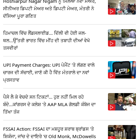
Hoshiarpur Nagar Nigam ਨੂੰ ਮਿਲਆ ਨਵਾਂ ਮੇਅਰ,
ਸੀਨੀਅਰ ਡਿਪਟੀ ਮੇਅਰ ਅਤੇ ਡਿਪਟੀ ਮੇਅਰ, ਮੰਤਰੀ ਨੇ
ਦੱਸਿਆ ਪੂਰਾ ਗਣਿਤ
ਹਿਮਾਚਲ ਵਿੱਚ ਲੈਂਡਸਲਾਈਡ... ਦਿੱਲੀ ਵੀ ਹੋਈ ਜਲ-
ਥਲ...ਉੱਤਰੀ ਭਾਰਤ ਵਿੱਚ ਮੀਂਹ ਦੀ ਤਬਾਹੀ ਦੀਆਂ ਵੇਖੋ
ਤਸਵੀਰਾਂ
UPI Payment Charges: UPI ਪੇਮੈਂਟ 'ਤੇ ਲੱਗਣ ਵਾਲੇ
ਚਾਰਜ ਦੀ ਸੱਚਾਈ, ਜਾਣੋ ਕੀ ਹੈ ਵਿੱਤ ਮੰਤਰਾਲੇ ਦਾ ਨਵਾਂ
ਪ੍ਰਸਤਾਵ
ਪੈਸੇ ਲੈ ਕੇ ਵੇਚਦੇ ਸਨ ਟਿਕਟਾਂ... ਹੁਣ ਨਹੀਂ ਮਿਲ ਰਹੇ
ਬੰਦੇ...ਕਾਂਗਰਸ ਦੇ ਕਲੇਸ਼ 'ਤੇ AAP MLA ਗੋਲਡੀ ਕੰਬੋਜ ਦਾ
ਤਿੱਖਾ ਤੰਜ
FSSAI Action: FSSAI ਦਾ ਮਸ਼ਹੂਰ ਸ਼ਰਾਬ ਬ੍ਰਾਂਡਸ 'ਤੇ
ਸ਼ਿਕੰਜਾ, ਜਾਂਚ ਦੇ ਦਾਇਰੇ 'ਚ Old Monk, McDowells