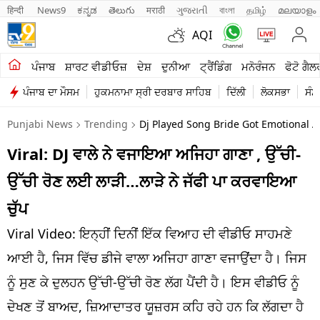
हिन्दी 
News9
ಕನ್ನಡ
తెలుగు
मराठी
ગુજરાતી
বাংলা
தமிழ்
മലയാളം
AQI
ਖੇਤੀਬਾੜੀ
ਪੰਜਾਬ
ਸ਼ਾਰਟ ਵੀਡੀਓਜ਼
ਦੇਸ਼
ਦੁਨੀਆ
ਟ੍ਰੈਂਡਿੰਗ
ਮਨੋਰੰਜਨ
ਫੋਟੋ ਗੈਲ
ਪੰਜਾਬ ਦਾ ਮੌਸਮ
ਹੁਕਮਨਾਮਾ ਸ੍ਰੀ ਦਰਬਾਰ ਸਾਹਿਬ
ਦਿੱਲੀ
ਲੋਕਸਭਾ
ਸੰਸ
ਸ਼ਾਰਟ ਵੀਡੀਓਜ਼
Punjabi News
Trending
Dj Played Song Bride Got Emotional A
ਕਾਰੋਬਾਰ
Viral: DJ ਵਾਲੇ ਨੇ ਵਜਾਇਆ ਅਜਿਹਾ ਗਾਣਾ , ਉੱਚੀ-
ਕਰਿਅਰ
ਉੱਚੀ ਰੋਣ ਲਈ ਲਾੜੀ…ਲਾੜੇ ਨੇ ਜੱਫੀ ਪਾ ਕਰਵਾਇਆ
ਮਨੋਰੰਜਨ
ਚੁੱਪ
ਦੇਸ਼
Viral Video: ਇਨ੍ਹੀਂ ਦਿਨੀਂ ਇੱਕ ਵਿਆਹ ਦੀ ਵੀਡੀਓ ਸਾਹਮਣੇ
ਆਈ ਹੈ, ਜਿਸ ਵਿੱਚ ਡੀਜੇ ਵਾਲਾ ਅਜਿਹਾ ਗਾਣਾ ਵਜਾਉਂਦਾ ਹੈ। ਜਿਸ
ਲਾਈਫ ਸਟਾਈਲ
ਨੂੰ ਸੁਣ ਕੇ ਦੁਲਹਨ ਉੱਚੀ-ਉੱਚੀ ਰੋਣ ਲੱਗ ਪੈਂਦੀ ਹੈ। ਇਸ ਵੀਡੀਓ ਨੂੰ
ਪੰਜਾਬ
ਦੇਖਣ ਤੋਂ ਬਾਅਦ, ਜ਼ਿਆਦਾਤਰ ਯੂਜ਼ਰਸ ਕਹਿ ਰਹੇ ਹਨ ਕਿ ਲੱਗਦਾ ਹੈ