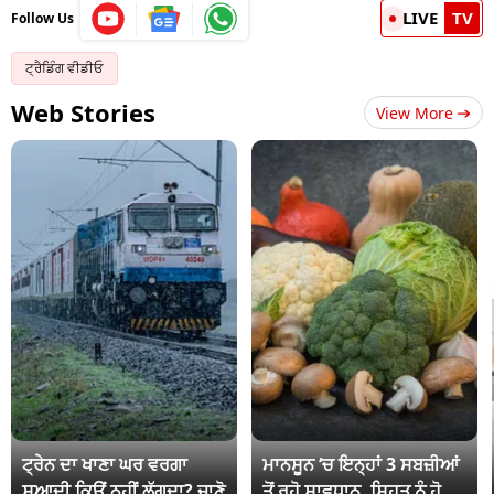
LIVE
TV
Follow Us
ਟ੍ਰੈਡਿੰਗ ਵੀਡੀਓ
Web Stories
View More
ਟ੍ਰੇਨ ਦਾ ਖਾਣਾ ਘਰ ਵਰਗਾ
ਮਾਨਸੂਨ ‘ਚ ਇਨ੍ਹਾਂ 3 ਸਬਜ਼ੀਆਂ
ਸੁਆਦੀ ਕਿਉਂ ਨਹੀਂ ਲੱਗਦਾ? ਜਾਣੋ
ਤੋਂ ਰਹੋ ਸਾਵਧਾਨ, ਸਿਹਤ ਨੂੰ ਹੋ