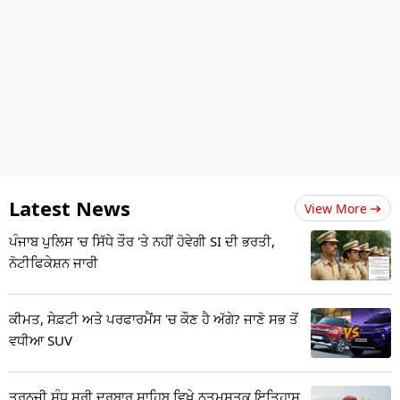
Latest News
View More
ਪੰਜਾਬ ਪੁਲਿਸ 'ਚ ਸਿੱਧੇ ਤੌਰ 'ਤੇ ਨਹੀਂ ਹੋਵੇਗੀ SI ਦੀ ਭਰਤੀ,
ਨੋਟੀਫਿਕੇਸ਼ਨ ਜਾਰੀ
ਕੀਮਤ, ਸੇਫ਼ਟੀ ਅਤੇ ਪਰਫਾਰਮੈਂਸ 'ਚ ਕੌਣ ਹੈ ਅੱਗੇ? ਜਾਣੋ ਸਭ ਤੋਂ
ਵਧੀਆ SUV
ਤਰਨਜੀ ਸੰਧੂ ਸ੍ਰੀ ਦਰਬਾਰ ਸਾਹਿਬ ਵਿਖੇ ਨਤਮਸਤਕ,ਇਤਿਹਾਸ