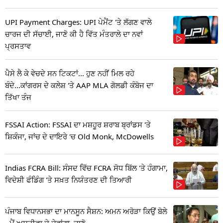
UPI Payment Charges: UPI ਪੇਮੈਂਟ 'ਤੇ ਲੱਗਣ ਵਾਲੇ
ਚਾਰਜ ਦੀ ਸੱਚਾਈ, ਜਾਣੋ ਕੀ ਹੈ ਵਿੱਤ ਮੰਤਰਾਲੇ ਦਾ ਨਵਾਂ
ਪ੍ਰਸਤਾਵ
ਪੈਸੇ ਲੈ ਕੇ ਵੇਚਦੇ ਸਨ ਟਿਕਟਾਂ... ਹੁਣ ਨਹੀਂ ਮਿਲ ਰਹੇ
ਬੰਦੇ...ਕਾਂਗਰਸ ਦੇ ਕਲੇਸ਼ 'ਤੇ AAP MLA ਗੋਲਡੀ ਕੰਬੋਜ ਦਾ
ਤਿੱਖਾ ਤੰਜ
FSSAI Action: FSSAI ਦਾ ਮਸ਼ਹੂਰ ਸ਼ਰਾਬ ਬ੍ਰਾਂਡਸ 'ਤੇ
ਸ਼ਿਕੰਜਾ, ਜਾਂਚ ਦੇ ਦਾਇਰੇ 'ਚ Old Monk, McDowells
Indias FCRA Bill: ਸੰਸਦ ਵਿੱਚ FCRA ਸੋਧ ਬਿੱਲ 'ਤੇ ਹੰਗਾਮਾ,
ਵਿਦੇਸ਼ੀ ਫੰਡਿੰਗ 'ਤੇ ਸਖ਼ਤ ਨਿਯੰਤਰਣ ਦੀ ਤਿਆਰੀ
ਪੰਜਾਬ ਵਿਧਾਨਸਭਾ ਦਾ ਮਾਨਸੂਨ ਸੈਸ਼ਨ: ਅਮਨ ਅਰੋੜਾ ਕਿਉਂ ਬੋਲੇ
- ਮੈਂ ਅਸਤੀਫਾ ਦੇ ਦੇਵਾਂਗਾ, ਜਾਣੋ