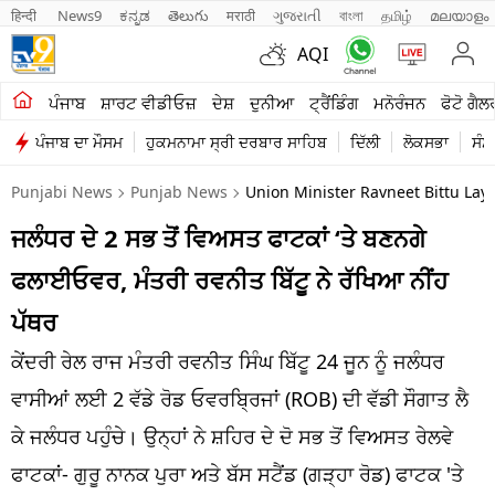
हिन्दी 
News9
ಕನ್ನಡ
తెలుగు
मराठी
ગુજરાતી
বাংলা
தமிழ்
മലയാളം
AQI
ਖੇਤੀਬਾੜੀ
ਪੰਜਾਬ
ਸ਼ਾਰਟ ਵੀਡੀਓਜ਼
ਦੇਸ਼
ਦੁਨੀਆ
ਟ੍ਰੈਂਡਿੰਗ
ਮਨੋਰੰਜਨ
ਫੋਟੋ ਗੈਲ
ਪੰਜਾਬ ਦਾ ਮੌਸਮ
ਹੁਕਮਨਾਮਾ ਸ੍ਰੀ ਦਰਬਾਰ ਸਾਹਿਬ
ਦਿੱਲੀ
ਲੋਕਸਭਾ
ਸੰਸ
ਸ਼ਾਰਟ ਵੀਡੀਓਜ਼
Punjabi News
Punjab News
Union Minister Ravneet Bittu Lay
ਕਾਰੋਬਾਰ
ਜਲੰਧਰ ਦੇ 2 ਸਭ ਤੋਂ ਵਿਅਸਤ ਫਾਟਕਾਂ ‘ਤੇ ਬਣਨਗੇ
ਕਰਿਅਰ
ਫਲਾਈਓਵਰ, ਮੰਤਰੀ ਰਵਨੀਤ ਬਿੱਟੂ ਨੇ ਰੱਖਿਆ ਨੀਂਹ
ਮਨੋਰੰਜਨ
ਪੱਥਰ
ਦੇਸ਼
ਕੇਂਦਰੀ ਰੇਲ ਰਾਜ ਮੰਤਰੀ ਰਵਨੀਤ ਸਿੰਘ ਬਿੱਟੂ 24 ਜੂਨ ਨੂੰ ਜਲੰਧਰ
ਵਾਸੀਆਂ ਲਈ 2 ਵੱਡੇ ਰੋਡ ਓਵਰਬ੍ਰਿਜਾਂ (ROB) ਦੀ ਵੱਡੀ ਸੌਗਾਤ ਲੈ
ਲਾਈਫ ਸਟਾਈਲ
ਕੇ ਜਲੰਧਰ ਪਹੁੰਚੇ। ਉਨ੍ਹਾਂ ਨੇ ਸ਼ਹਿਰ ਦੇ ਦੋ ਸਭ ਤੋਂ ਵਿਅਸਤ ਰੇਲਵੇ
ਪੰਜਾਬ
ਫਾਟਕਾਂ- ਗੁਰੂ ਨਾਨਕ ਪੁਰਾ ਅਤੇ ਬੱਸ ਸਟੈਂਡ (ਗੜ੍ਹਾ ਰੋਡ) ਫਾਟਕ 'ਤੇ