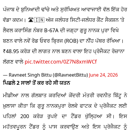
ਪੰਜਾਬ ਦੇ ਬੁਨਿਆਦੀ ਢਾਂਚੇ ਅਤੇ ਸੁਰੱਖਿਅਤ ਆਵਾਜਾਈ ਵੱਲ ਇੱਕ ਹੋਰ
ਵੱਡਾ ਕਦਮ। 🛣️🇮🇳 ਅੱਜ ਜਲੰਧਰ ਸਿਟੀ-ਜਲੰਧਰ ਕੈਂਟ ਸੈਕਸ਼ਨ ‘ਤੇ
ਲੈਵਲ ਕਰਾਸਿੰਗ ਨੰਬਰ B-67A ਦੀ ਜਗ੍ਹਾ ਗੁਰੂ ਨਾਨਕ ਪੁਰਾ ਵਿਖੇ
ਬਣਨ ਵਾਲੇ ਨਵੇਂ ਰੋਡ ਓਵਰ ਬ੍ਰਿਜ (ROB) ਦਾ ਨੀਂਹ ਪੱਥਰ ਰੱਖਿਆ।
₹48.95 ਕਰੋੜ ਦੀ ਲਾਗਤ ਨਾਲ ਬਣਨ ਵਾਲਾ ਇਹ ਪ੍ਰੋਜੈਕਟ ਰੋਜ਼ਾਨਾ
ਲੱਗਣ ਵਾਲੇ
pic.twitter.com/0Z7N8xmWCf
— Ravneet Singh Bittu (@RavneetBittu)
June 24, 2026
ਪਿਛਲੇ 2 ਸਾਲਾਂ ਤੋਂ ਕਰ ਰਹੇ ਸੀ ਯਤਨ
ਮੀਡੀਆ ਨਾਲ ਗੱਲਬਾਤ ਕਰਦਿਆਂ ਕੇਂਦਰੀ ਮੰਤਰੀ ਰਵਨੀਤ ਬਿੱਟੂ ਨੇ
ਖ਼ੁਲਾਸਾ ਕੀਤਾ ਕਿ ਗੁਰੂ ਨਾਨਕਪੁਰਾ ਰੇਲਵੇ ਫਾਟਕ ਦੇ ਪ੍ਰੋਜੈਕਟ ਲਈ
ਪਹਿਲਾਂ 200 ਕਰੋੜ ਰੁਪਏ ਦਾ ਟੈਂਡਰ ਖੁੱਲ੍ਹਿਆ ਸੀ। ਇਸ
ਮਹੱਤਵਪੂਰਨ ਟੈਂਡਰ ਨੂੰ ਪਾਸ ਕਰਵਾਉਣ ਅਤੇ ਇਸ ਪ੍ਰੋਜੈਕਟ ਨੂੰ