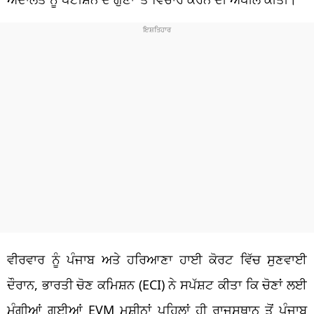
ਵੀਰਵਾਰ ਨੂੰ ਪੰਜਾਬ ਅਤੇ ਹਰਿਆਣਾ ਹਾਈ ਕੋਰਟ ਵਿੱਚ ਸੁਣਵਾਈ
ਦੌਰਾਨ, ਭਾਰਤੀ ਚੋਣ ਕਮਿਸ਼ਨ (ECI) ਨੇ ਸਪੱਸ਼ਟ ਕੀਤਾ ਕਿ ਚੋਣਾਂ ਲਈ
ਮੰਗੀਆਂ ਗਈਆਂ EVM ਮਸ਼ੀਨਾਂ ਪਹਿਲਾਂ ਹੀ ਰਾਜਸਥਾਨ ਤੋਂ ਪੰਜਾਬ