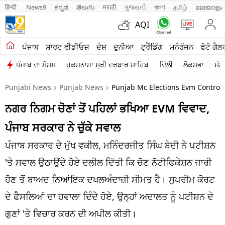
हिन्दी 
News9
ಕನ್ನಡ
తెలుగు
मराठी
ગુજરાતી
বাংলা
தமிழ்
മലയാളം
AQI
ਖੇਤੀਬਾੜੀ
ਪੰਜਾਬ
ਸ਼ਾਰਟ ਵੀਡੀਓਜ਼
ਦੇਸ਼
ਦੁਨੀਆ
ਟ੍ਰੈਂਡਿੰਗ
ਮਨੋਰੰਜਨ
ਫੋਟੋ ਗੈਲ
ਪੰਜਾਬ ਦਾ ਮੌਸਮ
ਹੁਕਮਨਾਮਾ ਸ੍ਰੀ ਦਰਬਾਰ ਸਾਹਿਬ
ਦਿੱਲੀ
ਲੋਕਸਭਾ
ਸੰਸ
ਸ਼ਾਰਟ ਵੀਡੀਓਜ਼
Punjabi News
Punjab News
Punjab Mc Elections Evm Controv
ਕਾਰੋਬਾਰ
ਨਗਰ ਨਿਗਮ ਚੋਣਾਂ ਤੋਂ ਪਹਿਲਾਂ ਭਖਿਆ EVM ਵਿਵਾਦ,
ਕਰਿਅਰ
ਪੰਜਾਬ ਸਰਕਾਰ ਨੇ ਚੁੱਕੇ ਸਵਾਲ
ਮਨੋਰੰਜਨ
ਪੰਜਾਬ ਸਰਕਾਰ ਦੇ ਮੁੱਖ ਵਕੀਲ, ਮਨਿੰਦਰਜੀਤ ਸਿੰਘ ਬੇਦੀ ਨੇ ਪਟੀਸ਼ਨ
ਦੇਸ਼
'ਤੇ ਸਵਾਲ ਉਠਾਉਂਦੇ ਹੋਏ ਦਲੀਲ ਦਿੱਤੀ ਕਿ ਚੋਣ ਨੋਟੀਫਿਕੇਸ਼ਨ ਜਾਰੀ
ਹੋਣ ਤੋਂ ਬਾਅਦ ਨਿਆਂਇਕ ਦਖਲਅੰਦਾਜ਼ੀ ਸੀਮਤ ਹੈ। ਸੁਪਰੀਮ ਕੋਰਟ
ਲਾਈਫ ਸਟਾਈਲ
ਦੇ ਫੈਸਲਿਆਂ ਦਾ ਹਵਾਲਾ ਦਿੰਦੇ ਹੋਏ, ਉਨ੍ਹਾਂ ਅਦਾਲਤ ਨੂੰ ਪਟੀਸ਼ਨ ਦੇ
ਪੰਜਾਬ
ਗੁਣਾਂ 'ਤੇ ਵਿਚਾਰ ਕਰਨ ਦੀ ਅਪੀਲ ਕੀਤੀ।