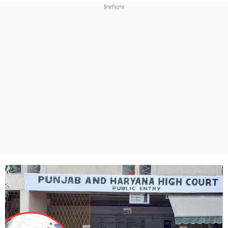
ਧਰਮ
ਖੇਡਾਂ
ਟੈਕਨੋਲਜੀ
ਟ੍ਰੈਂਡਿੰਗ
ਮੌਸਮ
ਦੁਨੀਆ
ਚੋਣਾਂ 2026