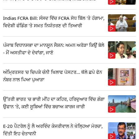
Indias FCRA Bill: ਸੰਸਦ ਵਿੱਚ FCRA ਸੋਧ ਬਿੱਲ 'ਤੇ ਹੰਗਾਮਾ,
ਵਿਦੇਸ਼ੀ ਫੰਡਿੰਗ 'ਤੇ ਸਖ਼ਤ ਨਿਯੰਤਰਣ ਦੀ ਤਿਆਰੀ
ਪੰਜਾਬ ਵਿਧਾਨਸਭਾ ਦਾ ਮਾਨਸੂਨ ਸੈਸ਼ਨ: ਅਮਨ ਅਰੋੜਾ ਕਿਉਂ ਬੋਲੇ
- ਮੈਂ ਅਸਤੀਫਾ ਦੇ ਦੇਵਾਂਗਾ, ਜਾਣੋ
ਅੰਮ੍ਰਿਤਸਰ 'ਚ ਚਿਪਕੇ ਚੰਨੀ ਖਿਲਾਫ ਪੋਸਟਰ... ਥੱਲੇ ਛਪੇ ਫੋਨ
ਨੰਬਰ ਨਾਲ ਪਿਆ ਪੁਆੜਾ
ਉੱਤਰੀ ਭਾਰਤ 'ਚ ਭਾਰੀ ਮੀਂਹ ਦਾ ਕਹਿਰ, ਹਰਿਦੁਆਰ ਵਿੱਚ ਗੰਗਾ
ਉਫਾਨ 'ਤੇ, ਕਈ ਸੂਬਿਆਂ ਵਿੱਚ ਬਚਾਅ ਕਾਰਜ ਜਾਰੀ
E-20 ਪੈਟਰੋਲ ਨੂੰ ਲੈ ਅਰਵਿੰਦ ਕੇਜਰੀਵਾਲ ਨੇ ਖੋਲ੍ਹਿਆ ਮੋਰਚਾ,
ਦਿੱਤੀ ਇਹ ਚੇਤਾਵਨੀ