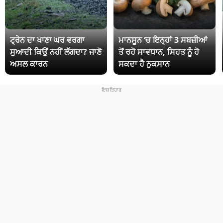
ਟ੍ਰੇਨ ਦਾ ਖਾਣਾ ਘਰ ਵਰਗਾ
ਮਾਨਸੂਨ ‘ਚ ਇਨ੍ਹਾਂ 3 ਸਬਜ਼ੀਆਂ
ਸੁਆਦੀ ਕਿਉਂ ਨਹੀਂ ਲੱਗਦਾ? ਜਾਣੋ
ਤੋਂ ਰਹੋ ਸਾਵਧਾਨ, ਸਿਹਤ ਨੂੰ ਹੋ
ਅਸਲ ਕਾਰਨ
ਸਕਦਾ ਹੈ ਨੁਕਸਾਨ