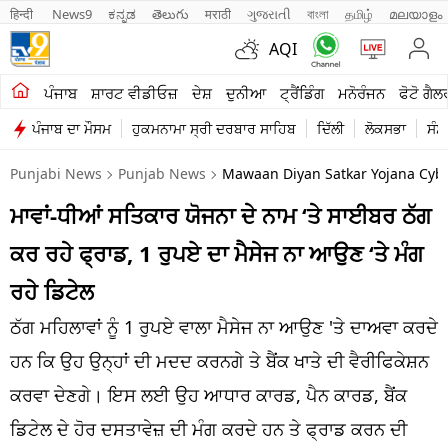
हिन्दी 
News9
ಕನ್ನಡ
తెలుగు
मराठी
ગુજરાતી
বাংলা
தமிழ்
മലയാളം
AQI
ਖੇਤੀਬਾੜੀ
ਪੰਜਾਬ
ਸ਼ਾਰਟ ਵੀਡੀਓਜ਼
ਦੇਸ਼
ਦੁਨੀਆ
ਟ੍ਰੈਂਡਿੰਗ
ਮਨੋਰੰਜਨ
ਫੋਟੋ ਗੈਲ
ਪੰਜਾਬ ਦਾ ਮੌਸਮ
ਹੁਕਮਨਾਮਾ ਸ੍ਰੀ ਦਰਬਾਰ ਸਾਹਿਬ
ਦਿੱਲੀ
ਲੋਕਸਭਾ
ਸੰਸ
ਸ਼ਾਰਟ ਵੀਡੀਓਜ਼
Punjabi News
Punjab News
Mawaan Diyan Satkar Yojana Cybe
ਕਾਰੋਬਾਰ
ਮਾਵਾਂ-ਧੀਆਂ ਸਤਿਕਾਰ ਯੋਜਨਾ ਦੇ ਨਾਮ ‘ਤੇ ਸਾਈਬਰ ਠੱਗ
ਕਰਿਅਰ
ਕਰ ਰਹੇ ਫ੍ਰਾਡ, 1 ਰੁਪਏ ਦਾ ਮੈਸੇਜ ਨਾ ਆਉਣ ‘ਤੇ ਮੰਗ
ਮਨੋਰੰਜਨ
ਰਹੇ ਡਿਟੇਲ
ਦੇਸ਼
ਠੱਗ ਮਹਿਲਾਵਾਂ ਨੂੰ 1 ਰੁਪਏ ਵਾਲਾ ਮੈਸੇਜ ਨਾ ਆਉਣ 'ਤੇ ਦਾਅਵਾ ਕਰਦੇ
ਹਨ ਕਿ ਉਹ ਉਨ੍ਹਾਂ ਦੀ ਮਦਦ ਕਰਨਗੇ ਤੇ ਬੈਂਕ ਖਾਤੇ ਦੀ ਵੈਰੀਫਿਕੇਸ਼ਨ
ਲਾਈਫ ਸਟਾਈਲ
ਕਰਵਾ ਦੇਣਗੇ। ਇਸ ਲਈ ਉਹ ਆਧਾਰ ਕਾਰਡ, ਪੈਨ ਕਾਰਡ, ਬੈਂਕ
ਪੰਜਾਬ
ਡਿਟੇਲ ਦੇ ਹੋਰ ਦਸਤਾਵੇਜ਼ ਦੀ ਮੰਗ ਕਰਦੇ ਹਨ ਤੇ ਫ੍ਰਾਡ ਕਰਨ ਦੀ