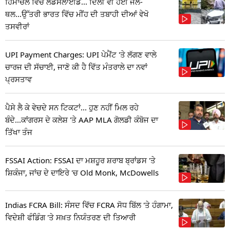
ਹਿਮਾਚਲ ਵਿੱਚ ਲੈਂਡਸਲਾਈਡ... ਦਿੱਲੀ ਵੀ ਹੋਈ ਜਲ-
ਥਲ...ਉੱਤਰੀ ਭਾਰਤ ਵਿੱਚ ਮੀਂਹ ਦੀ ਤਬਾਹੀ ਦੀਆਂ ਵੇਖੋ
ਤਸਵੀਰਾਂ
UPI Payment Charges: UPI ਪੇਮੈਂਟ 'ਤੇ ਲੱਗਣ ਵਾਲੇ
ਚਾਰਜ ਦੀ ਸੱਚਾਈ, ਜਾਣੋ ਕੀ ਹੈ ਵਿੱਤ ਮੰਤਰਾਲੇ ਦਾ ਨਵਾਂ
ਪ੍ਰਸਤਾਵ
ਪੈਸੇ ਲੈ ਕੇ ਵੇਚਦੇ ਸਨ ਟਿਕਟਾਂ... ਹੁਣ ਨਹੀਂ ਮਿਲ ਰਹੇ
ਬੰਦੇ...ਕਾਂਗਰਸ ਦੇ ਕਲੇਸ਼ 'ਤੇ AAP MLA ਗੋਲਡੀ ਕੰਬੋਜ ਦਾ
ਤਿੱਖਾ ਤੰਜ
FSSAI Action: FSSAI ਦਾ ਮਸ਼ਹੂਰ ਸ਼ਰਾਬ ਬ੍ਰਾਂਡਸ 'ਤੇ
ਸ਼ਿਕੰਜਾ, ਜਾਂਚ ਦੇ ਦਾਇਰੇ 'ਚ Old Monk, McDowells
Indias FCRA Bill: ਸੰਸਦ ਵਿੱਚ FCRA ਸੋਧ ਬਿੱਲ 'ਤੇ ਹੰਗਾਮਾ,
ਵਿਦੇਸ਼ੀ ਫੰਡਿੰਗ 'ਤੇ ਸਖ਼ਤ ਨਿਯੰਤਰਣ ਦੀ ਤਿਆਰੀ