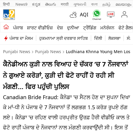
हिन्दी 
News9
ಕನ್ನಡ
తెలుగు
मराठी
ગુજરાતી
বাংলা
தமிழ்
മലയാളം
AQI
ਖੇਤੀਬਾੜੀ
ਪੰਜਾਬ
ਸ਼ਾਰਟ ਵੀਡੀਓਜ਼
ਦੇਸ਼
ਦੁਨੀਆ
ਟ੍ਰੈਂਡਿੰਗ
ਮਨੋਰੰਜਨ
ਫੋਟੋ ਗੈਲ
ਪੰਜਾਬ ਦਾ ਮੌਸਮ
ਹੁਕਮਨਾਮਾ ਸ੍ਰੀ ਦਰਬਾਰ ਸਾਹਿਬ
ਦਿੱਲੀ
ਲੋਕਸਭਾ
ਸੰਸ
ਸ਼ਾਰਟ ਵੀਡੀਓਜ਼
Punjabi News
Punjab News
Ludhiana Khnna Young Men Lost 
ਕਾਰੋਬਾਰ
ਕੈਨੇਡੀਅਨ ਕੁੜੀ ਨਾਲ ਵਿਆਹ ਦੇ ਚੱਕਰ ‘ਚ 7 ਨੌਜਵਾਨਾਂ
ਕਰਿਅਰ
ਨੇ ਗੁਆਏ ਕਰੋੜਾਂ, ਕੁੜੀ ਦੀ ਫੋਟੋ ਰਾਹੀਂ ਹੋ ਰਹੀ ਸੀ
ਮਨੋਰੰਜਨ
ਮੰਗਣੀ… ਫਿਰ ਪਹੁੰਚੀ ਪੁਲਿਸ
ਦੇਸ਼
Canadian Bride Fraud: ਕੈਨੇਡਾ 'ਚ ਸੈਟਲ ਹੋਣ ਦਾ ਸੁਪਨਾ ਦਿਖਾ
ਕੇ ਮਾਂ-ਧੀ ਨੇ ਪੰਜਾਬ ਦੇ 7 ਨੌਜਵਾਨਾਂ ਤੋਂ ਲਗਭਗ 1.5 ਕਰੋੜ ਰੁਪਏ ਠੱਗ
ਲਾਈਫ ਸਟਾਈਲ
ਲਏ। ਕੈਨੇਡਾ 'ਚ ਰਹਿਣ ਵਾਲੀ ਹਰਪ੍ਰੀਤ ਉਰਫ਼ ਹੈਰੀ ਵੀਡੀਓ ਕਾਲ ਤੇ
ਪੰਜਾਬ
ਫੋਟੋ ਰਾਹੀਂ ਪੰਜਾਬ ਦੇ ਨੌਜਵਾਨਾਂ ਨਾਲ ਮੰਗਣੀ ਕਰਵਾਉਂਦੀ ਸੀ। ਇਸ ਤੋਂ