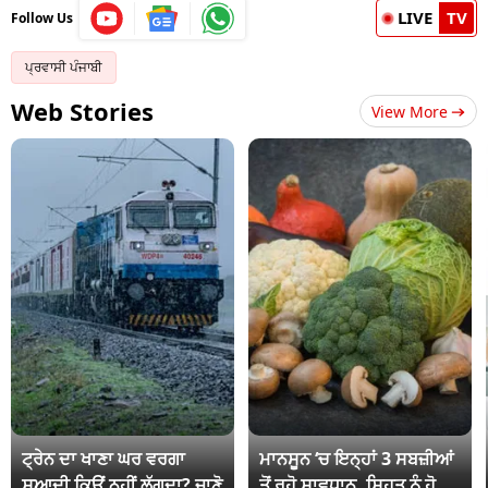
LIVE
TV
Follow Us
ਪ੍ਰਵਾਸੀ ਪੰਜਾਬੀ
Web Stories
View More
ਟ੍ਰੇਨ ਦਾ ਖਾਣਾ ਘਰ ਵਰਗਾ
ਮਾਨਸੂਨ ‘ਚ ਇਨ੍ਹਾਂ 3 ਸਬਜ਼ੀਆਂ
ਸੁਆਦੀ ਕਿਉਂ ਨਹੀਂ ਲੱਗਦਾ? ਜਾਣੋ
ਤੋਂ ਰਹੋ ਸਾਵਧਾਨ, ਸਿਹਤ ਨੂੰ ਹੋ