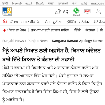
हिन्दी 
News9
ಕನ್ನಡ
తెలుగు
मराठी
ગુજરાતી
বাংলা
தமிழ்
മലയാളം
AQI
ਖੇਤੀਬਾੜੀ
ਪੰਜਾਬ
ਸ਼ਾਰਟ ਵੀਡੀਓਜ਼
ਦੇਸ਼
ਦੁਨੀਆ
ਟ੍ਰੈਂਡਿੰਗ
ਮਨੋਰੰਜਨ
ਫੋਟੋ ਗੈਲ
ਪੰਜਾਬ ਦਾ ਮੌਸਮ
ਹੁਕਮਨਾਮਾ ਸ੍ਰੀ ਦਰਬਾਰ ਸਾਹਿਬ
ਦਿੱਲੀ
ਲੋਕਸਭਾ
ਸੰਸ
ਸ਼ਾਰਟ ਵੀਡੀਓਜ਼
Punjabi News
Punjab News
Kangana Ranaut Apology Farmers P
ਕਾਰੋਬਾਰ
ਮੈਨੂੰ ਆਪਣੇ ਬਿਆਨ ਲਈ ਅਫ਼ਸੋਸ ਹੈ, ਕਿਸਾਨ ਅੰਦੋਲਨ
ਕਰਿਅਰ
ਬਾਰੇ ਦਿੱਤੇ ਬਿਆਨ ਤੇ ਕੰਗਣਾ ਦੀ ਸਫ਼ਾਈ
ਮਨੋਰੰਜਨ
ਮੰਡੀ ਤੋਂ ਭਾਜਪਾ ਦੀ ਵਿਧਾਇਕ ਅਤੇ ਅਦਾਕਾਰਾ ਕੰਗਣਾ ਰਾਣੌਤ ਅੱਜ
ਦੇਸ਼
ਬਠਿੰਡਾ ਦੀ ਅਦਾਲਤ ਵਿੱਚ ਪੇਸ਼ ਹੋਈ। ਪੇਸ਼ੀ ਭੁਗਤਣ ਤੋਂ ਬਾਅਦ
ਪੱਤਰਕਾਰਾਂ ਨਾਲ ਗੱਲਬਾਤ ਕਰਦੇ ਹੋਏ ਕੰਗਣਾ ਰਾਣੌਤ ਨੇ ਕਿਹਾ ਕਿ ਉਹ
ਲਾਈਫ ਸਟਾਈਲ
ਬਿਆਨ ਗਲਤਫਹਿਮੀ ਵਿੱਚ ਦਿੱਤਾ ਗਿਆ ਸੀ, ਜਿਸ ਦੇ ਲਈ ਉਹਨਾਂ
ਪੰਜਾਬ
ਨੂੰ ਅਫ਼ਸੋਸ ਹੈ।