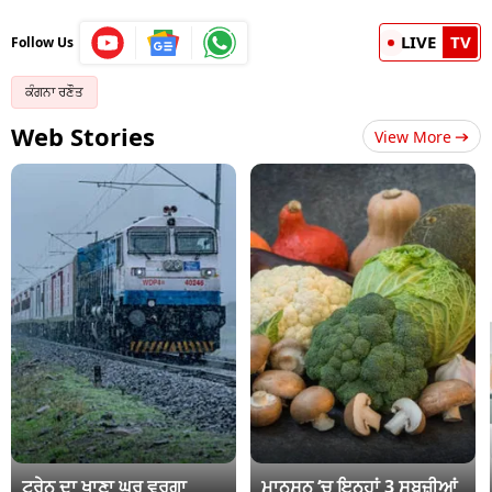
LIVE
TV
Follow Us
ਕੰਗਨਾ ਰਣੌਤ
Web Stories
View More
ਟ੍ਰੇਨ ਦਾ ਖਾਣਾ ਘਰ ਵਰਗਾ
ਮਾਨਸੂਨ ‘ਚ ਇਨ੍ਹਾਂ 3 ਸਬਜ਼ੀਆਂ