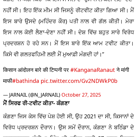
ਨਹੀਂ ਸੀ। ਇਹ ਇੱਕ ਮੀਮ ਸੀ ਜਿਸਨੂੰ ਰੀਟਵੀਟ ਕੀਤਾ ਗਿਆ ਸੀ। ਮੈਂ
ਇਸ ਬਾਰੇ ਉਸਦੇ (ਮਹਿੰਦਰ ਕੌਰ) ਪਤੀ ਨਾਲ ਵੀ ਗੱਲ ਕੀਤੀ। ਮੇਰਾ
ਇਸ ਨਾਲ ਕੋਈ ਲੈਣਾ-ਦੇਣਾ ਨਹੀਂ ਸੀ। ਦੇਸ਼ ਵਿੱਚ ਬਹੁਤ ਸਾਰੇ ਵਿਰੋਧ
ਪ੍ਰਦਰਸ਼ਨ ਹੋ ਰਹੇ ਸਨ। ਮੈਂ ਇਸ ਬਾਰੇ ਇੱਕ ਆਮ ਟਵੀਟ ਕੀਤਾ।
ਕਿਸੇ ਵੀ ਗਲਤਫਹਿਮੀ ਲਈ ਮੈਂ ਮੁਆਫ਼ੀ ਮੰਗਦੀ ਹਾਂ।”
किसान आंदोलन बारे की टिप्पनी पर
#KanganaRanaut
ने मांगी
माफी
#bathinda
pic.twitter.com/Gv2NDWkP0b
— JARNAIL (@N_JARNAIL)
October 27, 2025
ਮੈਂ ਸਿਰਫ ਰੀ-ਟਵੀਟ ਕੀਤਾ- ਕੰਗਣਾ
ਕੰਗਣਾ ਜਿਸ ਕੇਸ ਵਿੱਚ ਪੇਸ਼ ਹੋਈ ਸੀ, ਉਹ 2021 ਦਾ ਸੀ, ਕਿਸਾਨਾਂ ਦੇ
ਵਿਰੋਧ ਪ੍ਰਦਰਸ਼ਨ ਦੌਰਾਨ। ਉਸ ਸਮੇਂ ਦੌਰਾਨ, ਕੰਗਣਾ ਨੇ ਬਠਿੰਡਾ ਦੇ