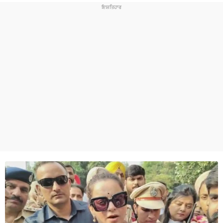
ਧਰਮ
ਖੇਡਾਂ
ਟੈਕਨੋਲਜੀ
ਟ੍ਰੈਂਡਿੰਗ
ਮੌਸਮ
ਦੁਨੀਆ
ਚੋਣਾਂ 2026