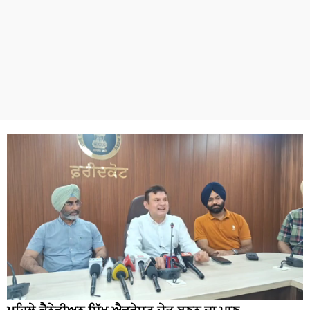
ਪਹਿਲੇ ਕੈਨੇਡੀਅਨ ਸਿੱਖ ਐਵਰੇਸਟ ਜੇਤੂ ਬਣਨ ਦਾ ਮਾਣ