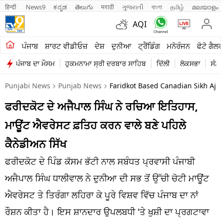
हिन्दी 
News9
ಕನ್ನಡ
తెలుగు
मराठी
ગુજરાતી
বাংলা
தமிழ்
മലയാളം
AQI
ਖੇਤੀਬਾੜੀ
ਪੰਜਾਬ
ਸ਼ਾਰਟ ਵੀਡੀਓਜ਼
ਦੇਸ਼
ਦੁਨੀਆ
ਟ੍ਰੈਂਡਿੰਗ
ਮਨੋਰੰਜਨ
ਫੋਟੋ ਗੈਲ
ਪੰਜਾਬ ਦਾ ਮੌਸਮ
ਹੁਕਮਨਾਮਾ ਸ੍ਰੀ ਦਰਬਾਰ ਸਾਹਿਬ
ਦਿੱਲੀ
ਲੋਕਸਭਾ
ਸੰਸ
ਸ਼ਾਰਟ ਵੀਡੀਓਜ਼
Punjabi News
Punjab News
Faridkot Based Canadian Sikh Aj
ਕਾਰੋਬਾਰ
ਫਰੀਦਕੋਟ ਦੇ ਅਜੈਪਾਲ ਸਿੰਘ ਨੇ ਰਚਿਆ ਇਤਿਹਾਸ,
ਕਰਿਅਰ
ਮਾਊਂਟ ਐਵਰੇਸਟ ਫ਼ਤਿਹ ਕਰਨ ਵਾਲੇ ਬਣੇ ਪਹਿਲੇ
ਮਨੋਰੰਜਨ
ਕੈਨੇਡੀਅਨ ਸਿੱਖ
ਦੇਸ਼
ਫਰੀਦਕੋਟ ਦੇ ਪਿੰਡ ਕੱਸਮ ਭੱਟੀ ਨਾਲ ਸਬੰਧਤ ਪ੍ਰਵਾਸੀ ਪੰਜਾਬੀ
ਅਜੈਪਾਲ ਸਿੰਘ ਧਾਲੀਵਾਲ ਨੇ ਦੁਨੀਆ ਦੀ ਸਭ ਤੋਂ ਉੱਚੀ ਚੋਟੀ ਮਾਊਂਟ
ਲਾਈਫ ਸਟਾਈਲ
ਐਵਰੇਸਟ ਤੇ ਤਿਰੰਗਾ ਲਹਿਰਾ ਕੇ ਪੂਰੇ ਵਿਸ਼ਵ ਵਿੱਚ ਪੰਜਾਬ ਦਾ ਨਾਂ
ਪੰਜਾਬ
ਰੌਸ਼ਨ ਕੀਤਾ ਹੈ। ਇਸ ਸ਼ਾਨਦਾਰ ਉਪਲਬਧੀ 'ਤੇ ਖੁਸ਼ੀ ਦਾ ਪ੍ਰਗਟਾਵਾ