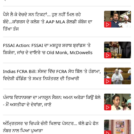
ਪੈਸੇ ਲੈ ਕੇ ਵੇਚਦੇ ਸਨ ਟਿਕਟਾਂ... ਹੁਣ ਨਹੀਂ ਮਿਲ ਰਹੇ
ਬੰਦੇ...ਕਾਂਗਰਸ ਦੇ ਕਲੇਸ਼ 'ਤੇ AAP MLA ਗੋਲਡੀ ਕੰਬੋਜ ਦਾ
ਤਿੱਖਾ ਤੰਜ
FSSAI Action: FSSAI ਦਾ ਮਸ਼ਹੂਰ ਸ਼ਰਾਬ ਬ੍ਰਾਂਡਸ 'ਤੇ
ਸ਼ਿਕੰਜਾ, ਜਾਂਚ ਦੇ ਦਾਇਰੇ 'ਚ Old Monk, McDowells
Indias FCRA Bill: ਸੰਸਦ ਵਿੱਚ FCRA ਸੋਧ ਬਿੱਲ 'ਤੇ ਹੰਗਾਮਾ,
ਵਿਦੇਸ਼ੀ ਫੰਡਿੰਗ 'ਤੇ ਸਖ਼ਤ ਨਿਯੰਤਰਣ ਦੀ ਤਿਆਰੀ
ਪੰਜਾਬ ਵਿਧਾਨਸਭਾ ਦਾ ਮਾਨਸੂਨ ਸੈਸ਼ਨ: ਅਮਨ ਅਰੋੜਾ ਕਿਉਂ ਬੋਲੇ
- ਮੈਂ ਅਸਤੀਫਾ ਦੇ ਦੇਵਾਂਗਾ, ਜਾਣੋ
ਅੰਮ੍ਰਿਤਸਰ 'ਚ ਚਿਪਕੇ ਚੰਨੀ ਖਿਲਾਫ ਪੋਸਟਰ... ਥੱਲੇ ਛਪੇ ਫੋਨ
ਨੰਬਰ ਨਾਲ ਪਿਆ ਪੁਆੜਾ