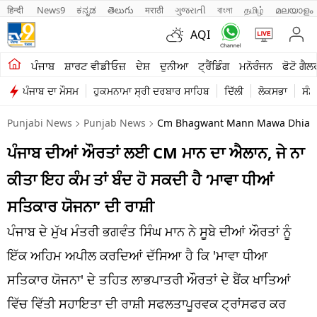
हिन्दी 
News9
ಕನ್ನಡ
తెలుగు
मराठी
ગુજરાતી
বাংলা
தமிழ்
മലയാളം
AQI
ਖੇਤੀਬਾੜੀ
ਪੰਜਾਬ
ਸ਼ਾਰਟ ਵੀਡੀਓਜ਼
ਦੇਸ਼
ਦੁਨੀਆ
ਟ੍ਰੈਂਡਿੰਗ
ਮਨੋਰੰਜਨ
ਫੋਟੋ ਗੈਲ
ਪੰਜਾਬ ਦਾ ਮੌਸਮ
ਹੁਕਮਨਾਮਾ ਸ੍ਰੀ ਦਰਬਾਰ ਸਾਹਿਬ
ਦਿੱਲੀ
ਲੋਕਸਭਾ
ਸੰਸ
ਸ਼ਾਰਟ ਵੀਡੀਓਜ਼
Punjabi News
Punjab News
Cm Bhagwant Mann Mawa Dhia Sat
ਕਾਰੋਬਾਰ
ਪੰਜਾਬ ਦੀਆਂ ਔਰਤਾਂ ਲਈ CM ਮਾਨ ਦਾ ਐਲਾਨ, ਜੇ ਨਾ
ਕਰਿਅਰ
ਕੀਤਾ ਇਹ ਕੰਮ ਤਾਂ ਬੰਦ ਹੋ ਸਕਦੀ ਹੈ ‘ਮਾਵਾ ਧੀਆਂ
ਮਨੋਰੰਜਨ
ਸਤਿਕਾਰ ਯੋਜਨਾ’ ਦੀ ਰਾਸ਼ੀ
ਦੇਸ਼
ਪੰਜਾਬ ਦੇ ਮੁੱਖ ਮੰਤਰੀ ਭਗਵੰਤ ਸਿੰਘ ਮਾਨ ਨੇ ਸੂਬੇ ਦੀਆਂ ਔਰਤਾਂ ਨੂੰ
ਇੱਕ ਅਹਿਮ ਅਪੀਲ ਕਰਦਿਆਂ ਦੱਸਿਆ ਹੈ ਕਿ 'ਮਾਵਾ ਧੀਆ
ਲਾਈਫ ਸਟਾਈਲ
ਸਤਿਕਾਰ ਯੋਜਨਾ' ਦੇ ਤਹਿਤ ਲਾਭਪਾਤਰੀ ਔਰਤਾਂ ਦੇ ਬੈਂਕ ਖਾਤਿਆਂ
ਪੰਜਾਬ
ਵਿੱਚ ਵਿੱਤੀ ਸਹਾਇਤਾ ਦੀ ਰਾਸ਼ੀ ਸਫਲਤਾਪੂਰਵਕ ਟ੍ਰਾਂਸਫਰ ਕਰ