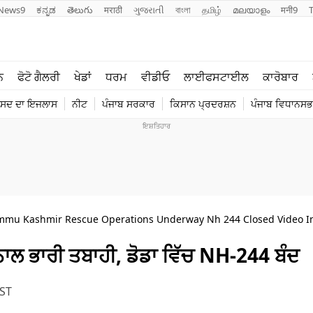
News9
ಕನ್ನಡ
తెలుగు
मराठी
ગુજરાતી
বাংলা
தமிழ்
മലയാളം
मनी9
ਲਾਈਫ ਸਟਾਈਲ
ਖੇਡਾਂ
ਨ
ਫੋਟੋ ਗੈਲਰੀ
ਖੇਡਾਂ
ਧਰਮ
ਵੀਡੀਓ
ਲਾਈਫਸਟਾਈਲ
ਕਾਰੋਬਾਰ
ਪੰਜਾਬ
ਟੈਕਨੋਲਜੀ
ੰਸਦ ਦਾ ਇਜਲਾਸ
ਨੀਟ
ਪੰਜਾਬ ਸਰਕਾਰ
ਕਿਸਾਨ ਪ੍ਰਦਰਸ਼ਨ
ਪੰਜਾਬ ਵਿਧਾਨਸਭਾ
ਧਰਮ
ਟ੍ਰੈਂਡਿੰਗ
ammu Kashmir Rescue Operations Underway Nh 244 Closed Video I
ਨਾਲ ਭਾਰੀ ਤਬਾਹੀ, ਡੋਡਾ ਵਿੱਚ NH-244 ਬੰਦ
IST