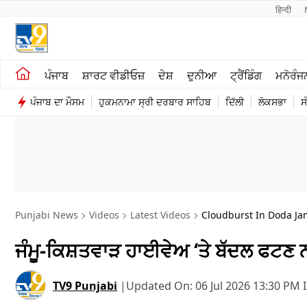
हिन्दी 
ਖੇਤੀਬਾੜੀ
ਕਰਿਅਰ
ਪੰਜਾਬ
ਸ਼ਾਰਟ ਵੀਡੀਓਜ਼
ਦੇਸ਼
ਦੁਨੀਆ
ਟ੍ਰੈਂਡਿੰਗ
ਮਨੋਰੰਜ
ਸ਼ਾਰਟ ਵੀਡੀਓਜ਼
ਮਨੋਰੰਜਨ
ਪੰਜਾਬ ਦਾ ਮੌਸਮ
ਹੁਕਮਨਾਮਾ ਸ੍ਰੀ ਦਰਬਾਰ ਸਾਹਿਬ
ਦਿੱਲੀ
ਲੋਕਸਭਾ
ਸ
ਕਾਰੋਬਾਰ
ਦੇਸ਼
Punjabi News
Videos
Latest Videos
Cloudburst In Doda J
ਜੰਮੂ-ਕਿਸ਼ਤਵਾੜ ਹਾਈਵੇਅ ‘ਤੇ ਬੱਦਲ ਫਟਣ 
TV9 Punjabi
|
Updated On:
06 Jul 2026 13:30 PM 