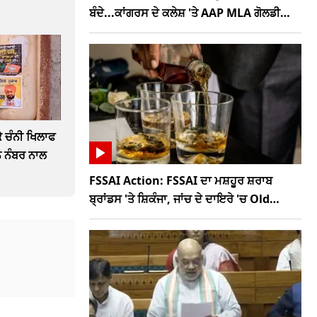
ਬੰਦੇ...ਕਾਂਗਰਸ ਦੇ ਕਲੇਸ਼ 'ਤੇ AAP MLA ਗੋਲਡੀ
ਕੰਬੋਜ ਦਾ ਤਿੱਖਾ ਤੰਜ
 ਚੰਨੀ ਖਿਲਾਫ
ੋਨ ਨੰਬਰ ਨਾਲ
FSSAI Action: FSSAI ਦਾ ਮਸ਼ਹੂਰ ਸ਼ਰਾਬ
ਬ੍ਰਾਂਡਸ 'ਤੇ ਸ਼ਿਕੰਜਾ, ਜਾਂਚ ਦੇ ਦਾਇਰੇ 'ਚ Old
Monk, McDowells