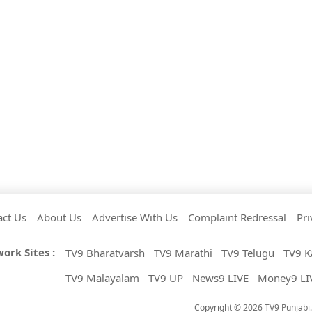
act Us
About Us
Advertise With Us
Complaint Redressal
Pri
ork Sites :
TV9 Bharatvarsh
TV9 Marathi
TV9 Telugu
TV9 K
TV9 Malayalam
TV9 UP
News9 LIVE
Money9 LI
Copyright © 2026 TV9 Punjabi. 