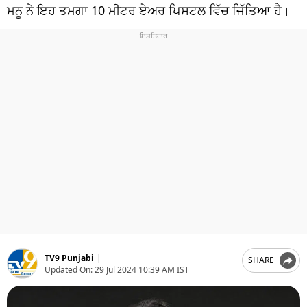
ਧਰਮ
ਮਨੂ ਨੇ ਇਹ ਤਮਗਾ 10 ਮੀਟਰ ਏਅਰ ਪਿਸਟਲ ਵਿੱਚ ਜਿੱਤਿਆ ਹੈ।
ਖੇਡਾਂ
ਟੈਕਨੋਲਜੀ
ਟ੍ਰੈਂਡਿੰਗ
ਮੌਸਮ
ਦੁਨੀਆ
ਚੋਣਾਂ 2026
TV9 Punjabi
|
SHARE
Updated On:
29 Jul 2024 10:39 AM IST