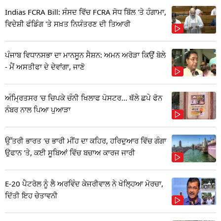
Indias FCRA Bill: ਸੰਸਦ ਵਿੱਚ FCRA ਸੋਧ ਬਿੱਲ 'ਤੇ ਹੰਗਾਮਾ,
ਵਿਦੇਸ਼ੀ ਫੰਡਿੰਗ 'ਤੇ ਸਖ਼ਤ ਨਿਯੰਤਰਣ ਦੀ ਤਿਆਰੀ
ਪੰਜਾਬ ਵਿਧਾਨਸਭਾ ਦਾ ਮਾਨਸੂਨ ਸੈਸ਼ਨ: ਅਮਨ ਅਰੋੜਾ ਕਿਉਂ ਬੋਲੇ
- ਮੈਂ ਅਸਤੀਫਾ ਦੇ ਦੇਵਾਂਗਾ, ਜਾਣੋ
ਅੰਮ੍ਰਿਤਸਰ 'ਚ ਚਿਪਕੇ ਚੰਨੀ ਖਿਲਾਫ ਪੋਸਟਰ... ਥੱਲੇ ਛਪੇ ਫੋਨ
ਨੰਬਰ ਨਾਲ ਪਿਆ ਪੁਆੜਾ
ਉੱਤਰੀ ਭਾਰਤ 'ਚ ਭਾਰੀ ਮੀਂਹ ਦਾ ਕਹਿਰ, ਹਰਿਦੁਆਰ ਵਿੱਚ ਗੰਗਾ
ਉਫਾਨ 'ਤੇ, ਕਈ ਸੂਬਿਆਂ ਵਿੱਚ ਬਚਾਅ ਕਾਰਜ ਜਾਰੀ
E-20 ਪੈਟਰੋਲ ਨੂੰ ਲੈ ਅਰਵਿੰਦ ਕੇਜਰੀਵਾਲ ਨੇ ਖੋਲ੍ਹਿਆ ਮੋਰਚਾ,
ਦਿੱਤੀ ਇਹ ਚੇਤਾਵਨੀ