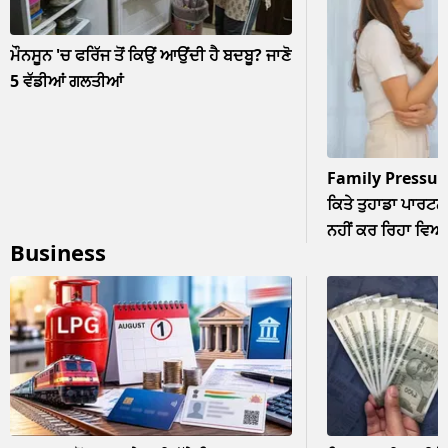
ਮੌਨਸੂਨ 'ਚ ਫਰਿੱਜ ਤੋਂ ਕਿਉਂ ਆਉਂਦੀ ਹੈ ਬਦਬੂ? ਜਾਣੋ
5 ਵੱਡੀਆਂ ਗਲਤੀਆਂ
Family Pressur
ਕਿਤੇ ਤੁਹਾਡਾ ਪਾਰਟਨਰ
ਨਹੀਂ ਕਰ ਰਿਹਾ ਵਿਆਹ? 
Business
ਨਜ਼ਰਅੰਦਾਜ਼