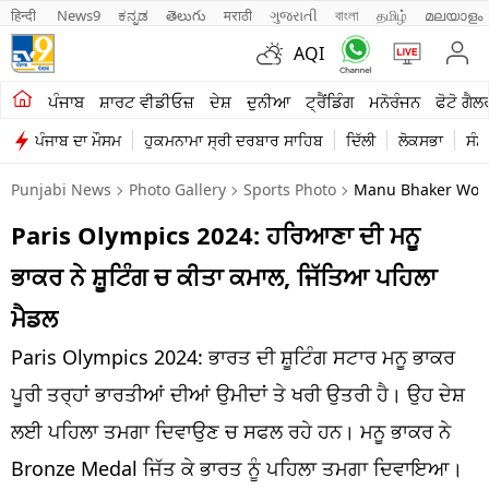
हिन्दी 
News9
ಕನ್ನಡ
తెలుగు
मराठी
ગુજરાતી
বাংলা
தமிழ்
മലയാളം
AQI
ਖੇਤੀਬਾੜੀ
ਪੰਜਾਬ
ਸ਼ਾਰਟ ਵੀਡੀਓਜ਼
ਦੇਸ਼
ਦੁਨੀਆ
ਟ੍ਰੈਂਡਿੰਗ
ਮਨੋਰੰਜਨ
ਫੋਟੋ ਗੈਲ
ਪੰਜਾਬ ਦਾ ਮੌਸਮ
ਹੁਕਮਨਾਮਾ ਸ੍ਰੀ ਦਰਬਾਰ ਸਾਹਿਬ
ਦਿੱਲੀ
ਲੋਕਸਭਾ
ਸੰਸ
ਸ਼ਾਰਟ ਵੀਡੀਓਜ਼
Punjabi News
Photo Gallery
Sports Photo
Manu Bhaker Won B
ਕਾਰੋਬਾਰ
Paris Olympics 2024: ਹਰਿਆਣਾ ਦੀ ਮਨੂ
ਕਰਿਅਰ
ਭਾਕਰ ਨੇ ਸ਼ੂਟਿੰਗ ਚ ਕੀਤਾ ਕਮਾਲ, ਜਿੱਤਿਆ ਪਹਿਲਾ
ਮਨੋਰੰਜਨ
ਮੈਡਲ
ਦੇਸ਼
Paris Olympics 2024: ਭਾਰਤ ਦੀ ਸ਼ੂਟਿੰਗ ਸਟਾਰ ਮਨੂ ਭਾਕਰ
ਪੂਰੀ ਤਰ੍ਹਾਂ ਭਾਰਤੀਆਂ ਦੀਆਂ ਉਮੀਦਾਂ ਤੇ ਖਰੀ ਉਤਰੀ ਹੈ। ਉਹ ਦੇਸ਼
ਲਾਈਫ ਸਟਾਈਲ
ਲਈ ਪਹਿਲਾ ਤਮਗਾ ਦਿਵਾਉਣ ਚ ਸਫਲ ਰਹੇ ਹਨ। ਮਨੂ ਭਾਕਰ ਨੇ
ਪੰਜਾਬ
Bronze Medal ਜਿੱਤ ਕੇ ਭਾਰਤ ਨੂੰ ਪਹਿਲਾ ਤਮਗਾ ਦਿਵਾਇਆ।