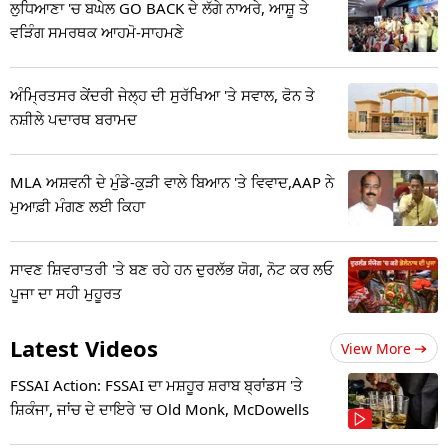
ਲੁਧਿਆਣਾ 'ਚ ਬਘੇਲ GO BACK ਦੇ ਲੱਗੇ ਨਾਅਰੇ, ਆਸ਼ੂ ਤੇ
ਵੜਿੰਗ ਸਮਰਥਕ ਆਹਮੋ-ਸਾਹਮਣੇ
ਅੰਮ੍ਰਿਤਸਰ ਕੇਂਦਰੀ ਜੇਲ੍ਹ ਦੀ ਸੁਰੱਖਿਆ 'ਤੇ ਸਵਾਲ, ਫੋਨ ਤੇ
ਨਸ਼ੀਲੇ ਪਦਾਰਥ ਬਰਾਮਦ
MLA ਅਸ਼ਵਨੀ ਦੇ ਮੁੰਡੇ-ਕੁੜੀ ਵਾਲੇ ਬਿਆਨ 'ਤੇ ਵਿਵਾਦ,AAP ਨੇ
ਮੁਆਫ਼ੀ ਮੰਗਣ ਲਈ ਕਿਹਾ
ਸਾਵਣ ਸ਼ਿਵਰਾਤਰੀ 'ਤੇ ਬਣ ਰਹੇ ਹਨ ਦੁਰਲੱਭ ਯੋਗ, ਨੋਟ ਕਰ ਲਓ
ਪੂਜਾ ਦਾ ਸਹੀ ਮੁਹੂਰਤ
Latest Videos
View More
FSSAI Action: FSSAI ਦਾ ਮਸ਼ਹੂਰ ਸ਼ਰਾਬ ਬ੍ਰਾਂਡਸ 'ਤੇ
ਸ਼ਿਕੰਜਾ, ਜਾਂਚ ਦੇ ਦਾਇਰੇ 'ਚ Old Monk, McDowells