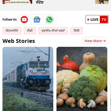
ਸੰਦੇਸ਼
LIVE
TV
Follow Us
ਐਨਆਈਏ
ਈਡੀ
ਕ੍ਰਾਈਮ ਦੀਆਂ ਖ਼ਬਰਾਂ
ਦਿੱਲੀ
Web Stories
View More