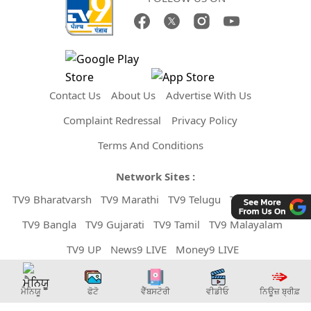
Contact Us
About Us
Advertise With Us
Complaint Redressal
Privacy Policy
Terms And Conditions
Network Sites :
TV9 Bharatvarsh
TV9 Marathi
TV9 Telugu
TV9 Kannada
TV9 Bangla
TV9 Gujarati
TV9 Tamil
TV9 Malayalam
TV9 UP
News9 LIVE
Money9 LIVE
Copyright © 2026 TV9 Punjabi. All Rights Reserved.
ਮੈਨਿਯੂ
ਫੋਟੋ
ਵੈੱਬਸਟੋਰੀ
ਵੀਡੀਓ
ਨਿਊਜ਼ ਬ੍ਰੀਫ਼