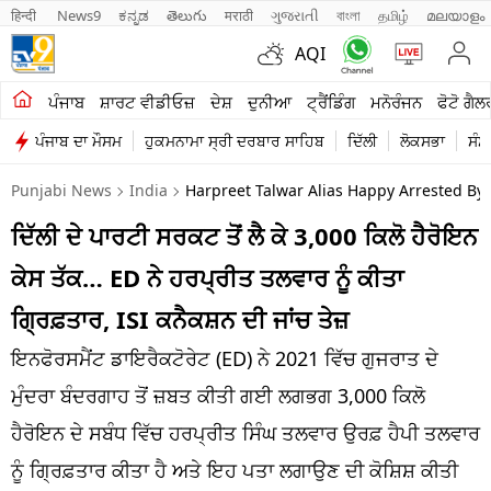
हिन्दी 
News9
ಕನ್ನಡ
తెలుగు
मराठी
ગુજરાતી
বাংলা
தமிழ்
മലയാളം
AQI
ਖੇਤੀਬਾੜੀ
ਪੰਜਾਬ
ਸ਼ਾਰਟ ਵੀਡੀਓਜ਼
ਦੇਸ਼
ਦੁਨੀਆ
ਟ੍ਰੈਂਡਿੰਗ
ਮਨੋਰੰਜਨ
ਫੋਟੋ ਗੈਲ
ਪੰਜਾਬ ਦਾ ਮੌਸਮ
ਹੁਕਮਨਾਮਾ ਸ੍ਰੀ ਦਰਬਾਰ ਸਾਹਿਬ
ਦਿੱਲੀ
ਲੋਕਸਭਾ
ਸੰਸ
ਸ਼ਾਰਟ ਵੀਡੀਓਜ਼
Punjabi News
India
Harpreet Talwar Alias Happy Arrested By 
ਕਾਰੋਬਾਰ
ਦਿੱਲੀ ਦੇ ਪਾਰਟੀ ਸਰਕਟ ਤੋਂ ਲੈ ਕੇ 3,000 ਕਿਲੋ ਹੈਰੋਇਨ
ਕਰਿਅਰ
ਕੇਸ ਤੱਕ… ED ਨੇ ਹਰਪ੍ਰੀਤ ਤਲਵਾਰ ਨੂੰ ਕੀਤਾ
ਮਨੋਰੰਜਨ
ਗ੍ਰਿਫ਼ਤਾਰ, ISI ਕਨੈਕਸ਼ਨ ਦੀ ਜਾਂਚ ਤੇਜ਼
ਦੇਸ਼
ਇਨਫੋਰਸਮੈਂਟ ਡਾਇਰੈਕਟੋਰੇਟ (ED) ਨੇ 2021 ਵਿੱਚ ਗੁਜਰਾਤ ਦੇ
ਮੁੰਦਰਾ ਬੰਦਰਗਾਹ ਤੋਂ ਜ਼ਬਤ ਕੀਤੀ ਗਈ ਲਗਭਗ 3,000 ਕਿਲੋ
ਲਾਈਫ ਸਟਾਈਲ
ਹੈਰੋਇਨ ਦੇ ਸਬੰਧ ਵਿੱਚ ਹਰਪ੍ਰੀਤ ਸਿੰਘ ਤਲਵਾਰ ਉਰਫ਼ ਹੈਪੀ ਤਲਵਾਰ
ਪੰਜਾਬ
ਨੂੰ ਗ੍ਰਿਫ਼ਤਾਰ ਕੀਤਾ ਹੈ ਅਤੇ ਇਹ ਪਤਾ ਲਗਾਉਣ ਦੀ ਕੋਸ਼ਿਸ਼ ਕੀਤੀ