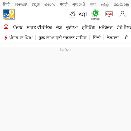
हिन्दी 
News9
ಕನ್ನಡ
తెలుగు
मराठी
ગુજરાતી
বাংলা
தமிழ்
മലയാളം
AQI
ਖੇਤੀਬਾੜੀ
ਪੰਜਾਬ
ਸ਼ਾਰਟ ਵੀਡੀਓਜ਼
ਦੇਸ਼
ਦੁਨੀਆ
ਟ੍ਰੈਂਡਿੰਗ
ਮਨੋਰੰਜਨ
ਫੋਟੋ ਗੈਲ
ਪੰਜਾਬ ਦਾ ਮੌਸਮ
ਹੁਕਮਨਾਮਾ ਸ੍ਰੀ ਦਰਬਾਰ ਸਾਹਿਬ
ਦਿੱਲੀ
ਲੋਕਸਭਾ
ਸੰਸ
ਸ਼ਾਰਟ ਵੀਡੀਓਜ਼
ਕਾਰੋਬਾਰ
ਕਰਿਅਰ
ਮਨੋਰੰਜਨ
ਦੇਸ਼
ਲਾਈਫ ਸਟਾਈਲ
ਪੰਜਾਬ