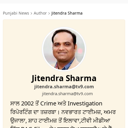
ਧਰਮ
Punjabi News
Author
Jitendra Sharma
ਖੇਡਾਂ
ਟੈਕਨੋਲਜੀ
ਟ੍ਰੈਂਡਿੰਗ
ਮੌਸਮ
ਦੁਨੀਆ
Jitendra Sharma
ਚੋਣਾਂ 2026
jitendra.sharma@tv9.com
jitendra.sharma@tv9.com
ਸਾਲ 2002 ਤੋਂ Crime ਅਤੇ Investigation
ਰਿਪੋਰਟਿੰਗ ਦਾ ਤਜ਼ਰਬਾ। ਨਵਭਾਰਤ ਟਾਈਮਜ਼, ਅਮਰ
ਉਜਾਲਾ, ਸ਼ਾਹ ਟਾਈਮਜ਼ ਤੋਂ ਇਲਾਵਾ,ਟੀਵੀ ਮੀਡੀਆ