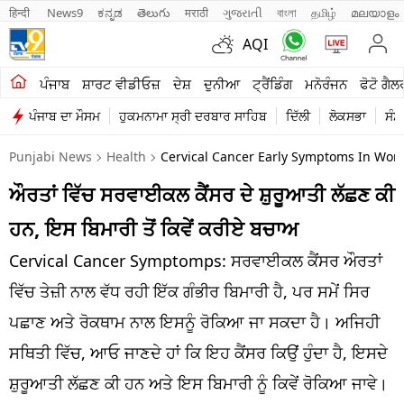
हिन्दी 
News9
ಕನ್ನಡ
తెలుగు
मराठी
ગુજરાતી
বাংলা
தமிழ்
മലയാളം
AQI
ਖੇਤੀਬਾੜੀ
ਪੰਜਾਬ
ਸ਼ਾਰਟ ਵੀਡੀਓਜ਼
ਦੇਸ਼
ਦੁਨੀਆ
ਟ੍ਰੈਂਡਿੰਗ
ਮਨੋਰੰਜਨ
ਫੋਟੋ ਗੈਲ
ਪੰਜਾਬ ਦਾ ਮੌਸਮ
ਹੁਕਮਨਾਮਾ ਸ੍ਰੀ ਦਰਬਾਰ ਸਾਹਿਬ
ਦਿੱਲੀ
ਲੋਕਸਭਾ
ਸੰਸ
ਸ਼ਾਰਟ ਵੀਡੀਓਜ਼
Punjabi News
Health
Cervical Cancer Early Symptoms In Wom
ਕਾਰੋਬਾਰ
ਔਰਤਾਂ ਵਿੱਚ ਸਰਵਾਈਕਲ ਕੈਂਸਰ ਦੇ ਸ਼ੁਰੂਆਤੀ ਲੱਛਣ ਕੀ
ਕਰਿਅਰ
ਹਨ, ਇਸ ਬਿਮਾਰੀ ਤੋਂ ਕਿਵੇਂ ਕਰੀਏ ਬਚਾਅ
ਮਨੋਰੰਜਨ
Cervical Cancer Symptomps: ਸਰਵਾਈਕਲ ਕੈਂਸਰ ਔਰਤਾਂ
ਦੇਸ਼
ਵਿੱਚ ਤੇਜ਼ੀ ਨਾਲ ਵੱਧ ਰਹੀ ਇੱਕ ਗੰਭੀਰ ਬਿਮਾਰੀ ਹੈ, ਪਰ ਸਮੇਂ ਸਿਰ
ਪਛਾਣ ਅਤੇ ਰੋਕਥਾਮ ਨਾਲ ਇਸਨੂੰ ਰੋਕਿਆ ਜਾ ਸਕਦਾ ਹੈ। ਅਜਿਹੀ
ਲਾਈਫ ਸਟਾਈਲ
ਸਥਿਤੀ ਵਿੱਚ, ਆਓ ਜਾਣਦੇ ਹਾਂ ਕਿ ਇਹ ਕੈਂਸਰ ਕਿਉਂ ਹੁੰਦਾ ਹੈ, ਇਸਦੇ
ਪੰਜਾਬ
ਸ਼ੁਰੂਆਤੀ ਲੱਛਣ ਕੀ ਹਨ ਅਤੇ ਇਸ ਬਿਮਾਰੀ ਨੂੰ ਕਿਵੇਂ ਰੋਕਿਆ ਜਾਵੇ।