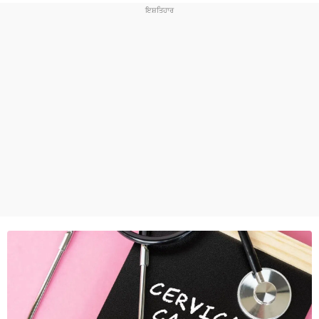
ਧਰਮ
ਖੇਡਾਂ
ਟੈਕਨੋਲਜੀ
ਟ੍ਰੈਂਡਿੰਗ
ਮੌਸਮ
ਦੁਨੀਆ
ਚੋਣਾਂ 2026