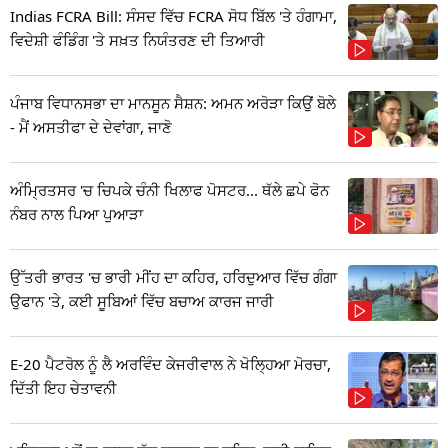
Indias FCRA Bill: ਸੰਸਦ ਵਿੱਚ FCRA ਸੋਧ ਬਿੱਲ 'ਤੇ ਹੰਗਾਮਾ,
ਵਿਦੇਸ਼ੀ ਫੰਡਿੰਗ 'ਤੇ ਸਖ਼ਤ ਨਿਯੰਤਰਣ ਦੀ ਤਿਆਰੀ
ਪੰਜਾਬ ਵਿਧਾਨਸਭਾ ਦਾ ਮਾਨਸੂਨ ਸੈਸ਼ਨ: ਅਮਨ ਅਰੋੜਾ ਕਿਉਂ ਬੋਲੇ
- ਮੈਂ ਅਸਤੀਫਾ ਦੇ ਦੇਵਾਂਗਾ, ਜਾਣੋ
ਅੰਮ੍ਰਿਤਸਰ 'ਚ ਚਿਪਕੇ ਚੰਨੀ ਖਿਲਾਫ ਪੋਸਟਰ... ਥੱਲੇ ਛਪੇ ਫੋਨ
ਨੰਬਰ ਨਾਲ ਪਿਆ ਪੁਆੜਾ
ਉੱਤਰੀ ਭਾਰਤ 'ਚ ਭਾਰੀ ਮੀਂਹ ਦਾ ਕਹਿਰ, ਹਰਿਦੁਆਰ ਵਿੱਚ ਗੰਗਾ
ਉਫਾਨ 'ਤੇ, ਕਈ ਸੂਬਿਆਂ ਵਿੱਚ ਬਚਾਅ ਕਾਰਜ ਜਾਰੀ
E-20 ਪੈਟਰੋਲ ਨੂੰ ਲੈ ਅਰਵਿੰਦ ਕੇਜਰੀਵਾਲ ਨੇ ਖੋਲ੍ਹਿਆ ਮੋਰਚਾ,
ਦਿੱਤੀ ਇਹ ਚੇਤਾਵਨੀ