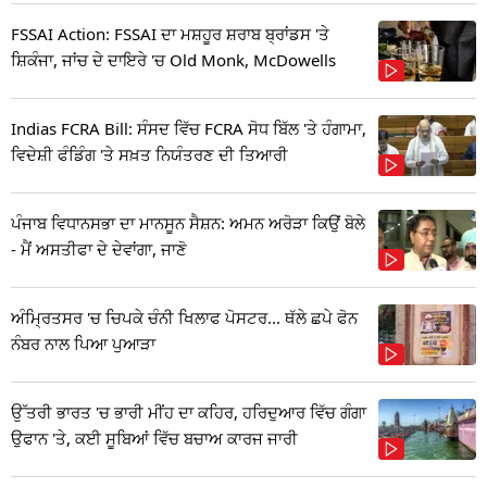
FSSAI Action: FSSAI ਦਾ ਮਸ਼ਹੂਰ ਸ਼ਰਾਬ ਬ੍ਰਾਂਡਸ 'ਤੇ
ਸ਼ਿਕੰਜਾ, ਜਾਂਚ ਦੇ ਦਾਇਰੇ 'ਚ Old Monk, McDowells
Indias FCRA Bill: ਸੰਸਦ ਵਿੱਚ FCRA ਸੋਧ ਬਿੱਲ 'ਤੇ ਹੰਗਾਮਾ,
ਵਿਦੇਸ਼ੀ ਫੰਡਿੰਗ 'ਤੇ ਸਖ਼ਤ ਨਿਯੰਤਰਣ ਦੀ ਤਿਆਰੀ
ਪੰਜਾਬ ਵਿਧਾਨਸਭਾ ਦਾ ਮਾਨਸੂਨ ਸੈਸ਼ਨ: ਅਮਨ ਅਰੋੜਾ ਕਿਉਂ ਬੋਲੇ
- ਮੈਂ ਅਸਤੀਫਾ ਦੇ ਦੇਵਾਂਗਾ, ਜਾਣੋ
ਅੰਮ੍ਰਿਤਸਰ 'ਚ ਚਿਪਕੇ ਚੰਨੀ ਖਿਲਾਫ ਪੋਸਟਰ... ਥੱਲੇ ਛਪੇ ਫੋਨ
ਨੰਬਰ ਨਾਲ ਪਿਆ ਪੁਆੜਾ
ਉੱਤਰੀ ਭਾਰਤ 'ਚ ਭਾਰੀ ਮੀਂਹ ਦਾ ਕਹਿਰ, ਹਰਿਦੁਆਰ ਵਿੱਚ ਗੰਗਾ
ਉਫਾਨ 'ਤੇ, ਕਈ ਸੂਬਿਆਂ ਵਿੱਚ ਬਚਾਅ ਕਾਰਜ ਜਾਰੀ