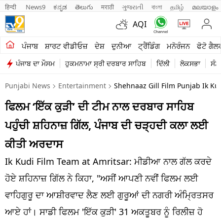
हिन्दी 
News9
ಕನ್ನಡ
తెలుగు
मराठी
ગુજરાતી
বাংলা
தமிழ்
മലയാളം
AQI
ਖੇਤੀਬਾੜੀ
ਪੰਜਾਬ
ਸ਼ਾਰਟ ਵੀਡੀਓਜ਼
ਦੇਸ਼
ਦੁਨੀਆ
ਟ੍ਰੈਂਡਿੰਗ
ਮਨੋਰੰਜਨ
ਫੋਟੋ ਗੈਲ
ਪੰਜਾਬ ਦਾ ਮੌਸਮ
ਹੁਕਮਨਾਮਾ ਸ੍ਰੀ ਦਰਬਾਰ ਸਾਹਿਬ
ਦਿੱਲੀ
ਲੋਕਸਭਾ
ਸੰਸ
ਸ਼ਾਰਟ ਵੀਡੀਓਜ਼
Punjabi News
Entertainment
Shehnaaz Gill Film Punjab Ik K
ਕਾਰੋਬਾਰ
ਫਿਲਮ ‘ਇੱਕ ਕੁੜੀ’ ਦੀ ਟੀਮ ਨਾਲ ਦਰਬਾਰ ਸਾਹਿਬ
ਕਰਿਅਰ
ਪਹੁੰਚੀ ਸ਼ਹਿਨਾਜ਼ ਗਿੱਲ, ਪੰਜਾਬ ਦੀ ਚੜ੍ਹਦੀ ਕਲਾ ਲਈ
ਮਨੋਰੰਜਨ
ਕੀਤੀ ਅਰਦਾਸ
ਦੇਸ਼
Ik Kudi Film Team at Amritsar: ਮੀਡੀਆ ਨਾਲ ਗੱਲ ਕਰਦੇ
ਹੋਏ ਸ਼ਹਿਨਾਜ਼ ਗਿੱਲ ਨੇ ਕਿਹਾ, "ਅਸੀਂ ਆਪਣੀ ਨਵੀਂ ਫਿਲਮ ਲਈ
ਲਾਈਫ ਸਟਾਈਲ
ਵਾਹਿਗੁਰੂ ਦਾ ਆਸ਼ੀਰਵਾਦ ਲੈਣ ਲਈ ਗੁਰੂਆਂ ਦੀ ਨਗਰੀ ਅੰਮ੍ਰਿਤਸਰ
ਪੰਜਾਬ
ਆਏ ਹਾਂ। ਸਾਡੀ ਫਿਲਮ 'ਇੱਕ ਕੁੜੀ' 31 ਅਕਤੂਬਰ ਨੂੰ ਰਿਲੀਜ਼ ਹੋ