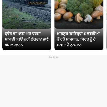
ਟ੍ਰੇਨ ਦਾ ਖਾਣਾ ਘਰ ਵਰਗਾ
ਮਾਨਸੂਨ ‘ਚ ਇਨ੍ਹਾਂ 3 ਸਬਜ਼ੀਆਂ
ਸੁਆਦੀ ਕਿਉਂ ਨਹੀਂ ਲੱਗਦਾ? ਜਾਣੋ
ਤੋਂ ਰਹੋ ਸਾਵਧਾਨ, ਸਿਹਤ ਨੂੰ ਹੋ
ਅਸਲ ਕਾਰਨ
ਸਕਦਾ ਹੈ ਨੁਕਸਾਨ