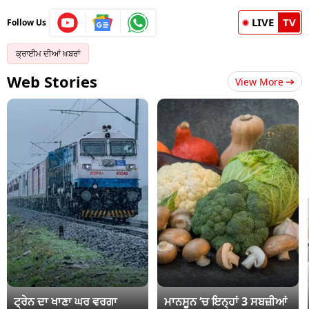
LIVE
TV
Follow Us
ਕ੍ਰਾਈਮ ਦੀਆਂ ਖ਼ਬਰਾਂ
Web Stories
View More
ਟ੍ਰੇਨ ਦਾ ਖਾਣਾ ਘਰ ਵਰਗਾ
ਮਾਨਸੂਨ ‘ਚ ਇਨ੍ਹਾਂ 3 ਸਬਜ਼ੀਆਂ