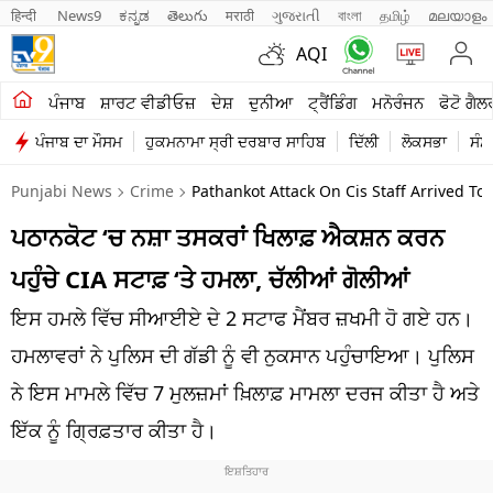
हिन्दी 
News9
ಕನ್ನಡ
తెలుగు
मराठी
ગુજરાતી
বাংলা
தமிழ்
മലയാളം
AQI
ਖੇਤੀਬਾੜੀ
ਪੰਜਾਬ
ਸ਼ਾਰਟ ਵੀਡੀਓਜ਼
ਦੇਸ਼
ਦੁਨੀਆ
ਟ੍ਰੈਂਡਿੰਗ
ਮਨੋਰੰਜਨ
ਫੋਟੋ ਗੈਲ
ਪੰਜਾਬ ਦਾ ਮੌਸਮ
ਹੁਕਮਨਾਮਾ ਸ੍ਰੀ ਦਰਬਾਰ ਸਾਹਿਬ
ਦਿੱਲੀ
ਲੋਕਸਭਾ
ਸੰਸ
ਸ਼ਾਰਟ ਵੀਡੀਓਜ਼
Punjabi News
Crime
Pathankot Attack On Cis Staff Arrived To
ਕਾਰੋਬਾਰ
ਪਠਾਨਕੋਟ ‘ਚ ਨਸ਼ਾ ਤਸਕਰਾਂ ਖਿਲਾਫ਼ ਐਕਸ਼ਨ ਕਰਨ
ਕਰਿਅਰ
ਪਹੁੰਚੇ CIA ਸਟਾਫ਼ ‘ਤੇ ਹਮਲਾ, ਚੱਲੀਆਂ ਗੋਲੀਆਂ
ਮਨੋਰੰਜਨ
ਇਸ ਹਮਲੇ ਵਿੱਚ ਸੀਆਈਏ ਦੇ 2 ਸਟਾਫ ਮੈਂਬਰ ਜ਼ਖਮੀ ਹੋ ਗਏ ਹਨ।
ਦੇਸ਼
ਹਮਲਾਵਰਾਂ ਨੇ ਪੁਲਿਸ ਦੀ ਗੱਡੀ ਨੂੰ ਵੀ ਨੁਕਸਾਨ ਪਹੁੰਚਾਇਆ। ਪੁਲਿਸ
ਨੇ ਇਸ ਮਾਮਲੇ ਵਿੱਚ 7 ​​ਮੁਲਜ਼ਮਾਂ ਖ਼ਿਲਾਫ਼ ਮਾਮਲਾ ਦਰਜ ਕੀਤਾ ਹੈ ਅਤੇ
ਲਾਈਫ ਸਟਾਈਲ
ਇੱਕ ਨੂੰ ਗ੍ਰਿਫ਼ਤਾਰ ਕੀਤਾ ਹੈ।
ਪੰਜਾਬ