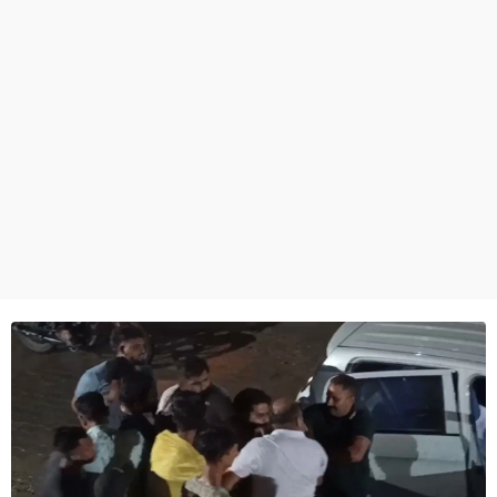
ਧਰਮ
ਖੇਡਾਂ
ਟੈਕਨੋਲਜੀ
ਟ੍ਰੈਂਡਿੰਗ
ਮੌਸਮ
ਦੁਨੀਆ
ਚੋਣਾਂ 2026