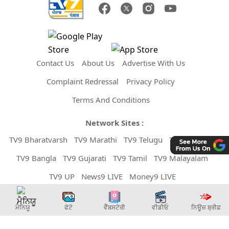
Contact Us
About Us
Advertise With Us
Complaint Redressal
Privacy Policy
Terms And Conditions
Network Sites :
TV9 Bharatvarsh
TV9 Marathi
TV9 Telugu
TV9 Kannada
TV9 Bangla
TV9 Gujarati
TV9 Tamil
TV9 Malayalam
TV9 UP
News9 LIVE
Money9 LIVE
Copyright © 2026 TV9 Punjabi. All Rights Reserved.
ਮੈਨਿਯੂ
ਫੋਟੋ
ਵੈੱਬਸਟੋਰੀ
ਵੀਡੀਓ
ਨਿਊਜ਼ ਬ੍ਰੀਫ਼