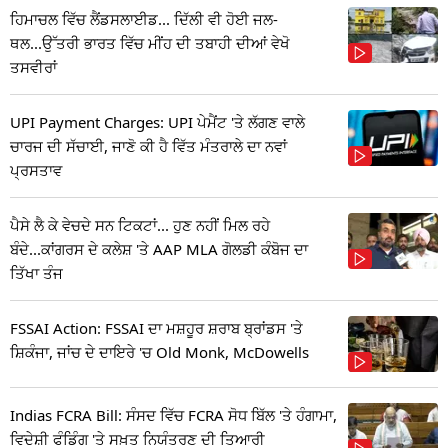
ਹਿਮਾਚਲ ਵਿੱਚ ਲੈਂਡਸਲਾਈਡ... ਦਿੱਲੀ ਵੀ ਹੋਈ ਜਲ-
ਥਲ...ਉੱਤਰੀ ਭਾਰਤ ਵਿੱਚ ਮੀਂਹ ਦੀ ਤਬਾਹੀ ਦੀਆਂ ਵੇਖੋ
ਤਸਵੀਰਾਂ
UPI Payment Charges: UPI ਪੇਮੈਂਟ 'ਤੇ ਲੱਗਣ ਵਾਲੇ
ਚਾਰਜ ਦੀ ਸੱਚਾਈ, ਜਾਣੋ ਕੀ ਹੈ ਵਿੱਤ ਮੰਤਰਾਲੇ ਦਾ ਨਵਾਂ
ਪ੍ਰਸਤਾਵ
ਪੈਸੇ ਲੈ ਕੇ ਵੇਚਦੇ ਸਨ ਟਿਕਟਾਂ... ਹੁਣ ਨਹੀਂ ਮਿਲ ਰਹੇ
ਬੰਦੇ...ਕਾਂਗਰਸ ਦੇ ਕਲੇਸ਼ 'ਤੇ AAP MLA ਗੋਲਡੀ ਕੰਬੋਜ ਦਾ
ਤਿੱਖਾ ਤੰਜ
FSSAI Action: FSSAI ਦਾ ਮਸ਼ਹੂਰ ਸ਼ਰਾਬ ਬ੍ਰਾਂਡਸ 'ਤੇ
ਸ਼ਿਕੰਜਾ, ਜਾਂਚ ਦੇ ਦਾਇਰੇ 'ਚ Old Monk, McDowells
Indias FCRA Bill: ਸੰਸਦ ਵਿੱਚ FCRA ਸੋਧ ਬਿੱਲ 'ਤੇ ਹੰਗਾਮਾ,
ਵਿਦੇਸ਼ੀ ਫੰਡਿੰਗ 'ਤੇ ਸਖ਼ਤ ਨਿਯੰਤਰਣ ਦੀ ਤਿਆਰੀ