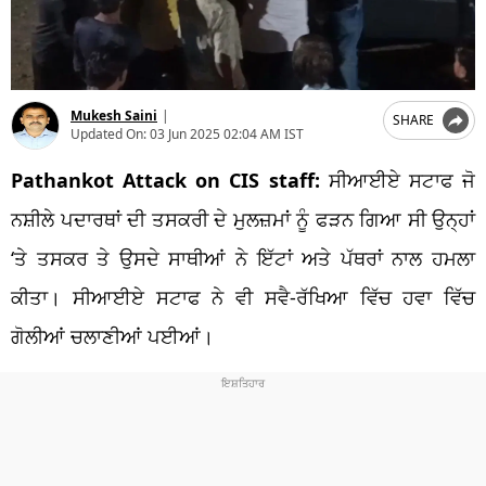
Mukesh Saini
|
SHARE
Updated On:
03 Jun 2025 02:04 AM IST
Pathankot Attack on CIS staff:
ਸੀਆਈਏ ਸਟਾਫ ਜੋ
ਨਸ਼ੀਲੇ ਪਦਾਰਥਾਂ ਦੀ ਤਸਕਰੀ ਦੇ ਮੁਲਜ਼ਮਾਂ ਨੂੰ ਫੜਨ ਗਿਆ ਸੀ ਉਨ੍ਹਾਂ
‘ਤੇ ਤਸਕਰ ਤੇ ਉਸਦੇ ਸਾਥੀਆਂ ਨੇ ਇੱਟਾਂ ਅਤੇ ਪੱਥਰਾਂ ਨਾਲ ਹਮਲਾ
ਕੀਤਾ। ਸੀਆਈਏ ਸਟਾਫ ਨੇ ਵੀ ਸਵੈ-ਰੱਖਿਆ ਵਿੱਚ ਹਵਾ ਵਿੱਚ
ਗੋਲੀਆਂ ਚਲਾਣੀਆਂ ਪਈਆਂ।