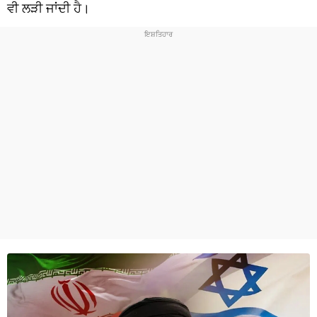
ਧਰਮ
ਵੀ ਲੜੀ ਜਾਂਦੀ ਹੈ।
ਖੇਡਾਂ
ਟੈਕਨੋਲਜੀ
ਟ੍ਰੈਂਡਿੰਗ
ਮੌਸਮ
ਦੁਨੀਆ
ਚੋਣਾਂ 2026