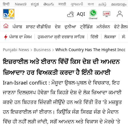
हिन्दी 
News9
ಕನ್ನಡ
తెలుగు
मराठी
ગુજરાતી
বাংলা
தமிழ்
മലയാളം
AQI
ਖੇਤੀਬਾੜੀ
ਪੰਜਾਬ
ਸ਼ਾਰਟ ਵੀਡੀਓਜ਼
ਦੇਸ਼
ਦੁਨੀਆ
ਟ੍ਰੈਂਡਿੰਗ
ਮਨੋਰੰਜਨ
ਫੋਟੋ ਗੈਲ
ਪੰਜਾਬ ਦਾ ਮੌਸਮ
ਹੁਕਮਨਾਮਾ ਸ੍ਰੀ ਦਰਬਾਰ ਸਾਹਿਬ
ਦਿੱਲੀ
ਲੋਕਸਭਾ
ਸੰਸ
ਸ਼ਾਰਟ ਵੀਡੀਓਜ਼
Punjabi News
Business
Which Country Has The Highest Income
ਕਾਰੋਬਾਰ
ਇਜ਼ਰਾਈਲ ਅਤੇ ਈਰਾਨ ਵਿੱਚੋਂ ਕਿਸ ਦੇਸ਼ ਦੀ ਆਮਦਨ
ਕਰਿਅਰ
ਜ਼ਿਆਦਾ? ਹਰ ਵਿਅਕਤੀ ਕਰਦਾ ਹੈ ਇੰਨੀ ਕਮਾਈ
ਮਨੋਰੰਜਨ
Iran-Israel conflict : ਮੌਜੂਦਾ ਉਥਲ-ਪੁਥਲ ਦੇ ਵਿਚਕਾਰ, ਇਹ
ਦੇਸ਼
ਜਾਣਨਾ ਦਿਲਚਸਪ ਹੋਵੇਗਾ ਕਿ ਕਿਹੜੇ ਦੇਸ਼ ਦੇ ਲੋਕ ਜ਼ਿਆਦਾ ਕਮਾਈ
ਕਰਦੇ ਹਨ ਬਿਹਤਰ ਜ਼ਿੰਦਗੀ ਜੀਉਂਦੇ ਹਨ ਅਤੇ ਵਿੱਤੀ ਤੌਰ 'ਤੇ ਮਜ਼ਬੂਤ ​​
ਲਾਈਫ ਸਟਾਈਲ
ਹਨ ਇਜ਼ਰਾਈਲ ਜਾਂ ਈਰਾਨ। ਕਿਉਂਕਿ ਜੰਗ ਸਿਰਫ਼ ਜੰਗ ਦੇ ਮੈਦਾਨ
ਪੰਜਾਬ
ਵਿੱਚ ਹੀ ਨਹੀਂ ਲੜੀ ਜਾਂਦੀ, ਸਗੋਂ ਆਮਦਨ ਅਤੇ ਵਿਕਾਸ ਦੇ ਮੋਰਚੇ 'ਤੇ