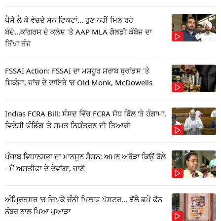
ਪੈਸੇ ਲੈ ਕੇ ਵੇਚਦੇ ਸਨ ਟਿਕਟਾਂ... ਹੁਣ ਨਹੀਂ ਮਿਲ ਰਹੇ
ਬੰਦੇ...ਕਾਂਗਰਸ ਦੇ ਕਲੇਸ਼ 'ਤੇ AAP MLA ਗੋਲਡੀ ਕੰਬੋਜ ਦਾ
ਤਿੱਖਾ ਤੰਜ
FSSAI Action: FSSAI ਦਾ ਮਸ਼ਹੂਰ ਸ਼ਰਾਬ ਬ੍ਰਾਂਡਸ 'ਤੇ
ਸ਼ਿਕੰਜਾ, ਜਾਂਚ ਦੇ ਦਾਇਰੇ 'ਚ Old Monk, McDowells
Indias FCRA Bill: ਸੰਸਦ ਵਿੱਚ FCRA ਸੋਧ ਬਿੱਲ 'ਤੇ ਹੰਗਾਮਾ,
ਵਿਦੇਸ਼ੀ ਫੰਡਿੰਗ 'ਤੇ ਸਖ਼ਤ ਨਿਯੰਤਰਣ ਦੀ ਤਿਆਰੀ
ਪੰਜਾਬ ਵਿਧਾਨਸਭਾ ਦਾ ਮਾਨਸੂਨ ਸੈਸ਼ਨ: ਅਮਨ ਅਰੋੜਾ ਕਿਉਂ ਬੋਲੇ
- ਮੈਂ ਅਸਤੀਫਾ ਦੇ ਦੇਵਾਂਗਾ, ਜਾਣੋ
ਅੰਮ੍ਰਿਤਸਰ 'ਚ ਚਿਪਕੇ ਚੰਨੀ ਖਿਲਾਫ ਪੋਸਟਰ... ਥੱਲੇ ਛਪੇ ਫੋਨ
ਨੰਬਰ ਨਾਲ ਪਿਆ ਪੁਆੜਾ