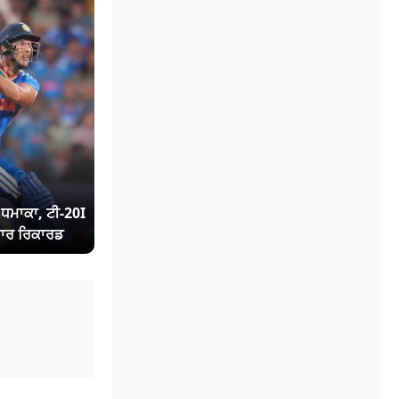
ਾ ਧਮਾਕਾ, ਟੀ-20I
ਾਰ ਰਿਕਾਰਡ