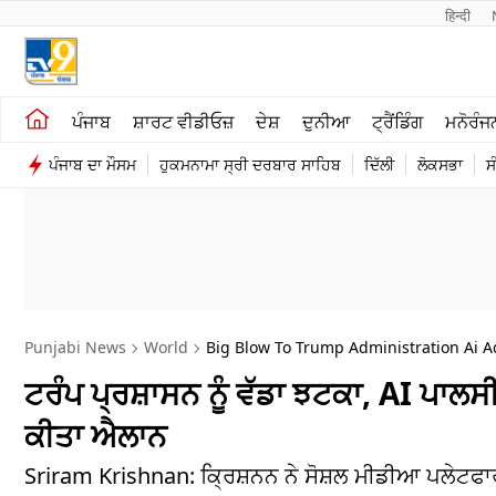
हिन्दी 
ਖੇਤੀਬਾੜੀ
ਕਰਿਅਰ
ਪੰਜਾਬ
ਸ਼ਾਰਟ ਵੀਡੀਓਜ਼
ਦੇਸ਼
ਦੁਨੀਆ
ਟ੍ਰੈਂਡਿੰਗ
ਮਨੋਰੰਜ
ਸ਼ਾਰਟ ਵੀਡੀਓਜ਼
ਮਨੋਰੰਜਨ
ਪੰਜਾਬ ਦਾ ਮੌਸਮ
ਹੁਕਮਨਾਮਾ ਸ੍ਰੀ ਦਰਬਾਰ ਸਾਹਿਬ
ਦਿੱਲੀ
ਲੋਕਸਭਾ
ਸ
ਕਾਰੋਬਾਰ
ਦੇਸ਼
Punjabi News
World
Big Blow To Trump Administration Ai A
ਟਰੰਪ ਪ੍ਰਸ਼ਾਸਨ ਨੂੰ ਵੱਡਾ ਝਟਕਾ, AI ਪਾਲ
ਕੀਤਾ ਐਲਾਨ
Sriram Krishnan: ਕ੍ਰਿਸ਼ਨਨ ਨੇ ਸੋਸ਼ਲ ਮੀਡੀਆ ਪਲੇਟਫਾਰਮ