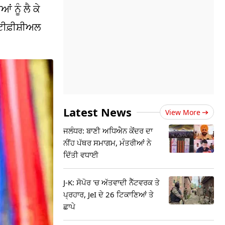
 ਨੂੰ ਲੈ ਕੇ
ਟੀਫ਼ੀਸ਼ੀਅਲ
Latest News
View More
ਜਲੰਧਰ: ਬਾਣੀ ਅਧਿਐਨ ਕੇਂਦਰ ਦਾ
ਨੀਂਹ ਪੱਥਰ ਸਮਾਗਮ, ਮੰਤਰੀਆਂ ਨੇ
ਦਿੱਤੀ ਵਧਾਈ
J-K: ਸੋਪੋਰ 'ਚ ਅੱਤਵਾਦੀ ਨੈੱਟਵਰਕ ਤੇ
ਪ੍ਰਹਾਰ, JeI ਦੇ 26 ਟਿਕਾਣਿਆਂ ਤੇ
ਛਾਪੇ