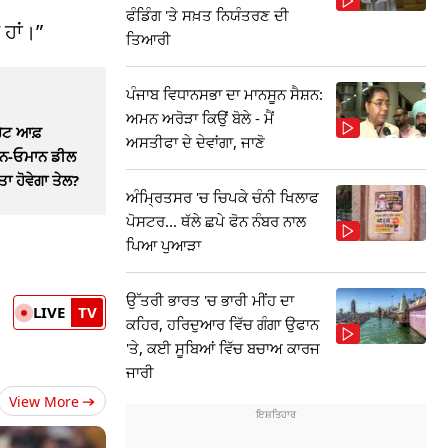
ਫੰਡਿੰਗ 'ਤੇ ਸਖ਼ਤ ਨਿਯੰਤਰਣ ਦੀ
 ਹਾਂ।”
ਤਿਆਰੀ
ਪੰਜਾਬ ਵਿਧਾਨਸਭਾ ਦਾ ਮਾਨਸੂਨ ਸੈਸ਼ਨ:
ਅਮਨ ਅਰੋੜਾ ਕਿਉਂ ਬੋਲੇ - ਮੈਂ
ਰੇਟ ਆਫ਼
ਅਸਤੀਫਾ ਦੇ ਦੇਵਾਂਗਾ, ਜਾਣੋ
ਰਾਨ-ਓਮਾਨ ਡੀਲ
ਾ ਹੋਵੇਗਾ ਤੇਲ?
ਅੰਮ੍ਰਿਤਸਰ 'ਚ ਚਿਪਕੇ ਚੰਨੀ ਖਿਲਾਫ
ਪੋਸਟਰ... ਥੱਲੇ ਛਪੇ ਫੋਨ ਨੰਬਰ ਨਾਲ
ਪਿਆ ਪੁਆੜਾ
ਉੱਤਰੀ ਭਾਰਤ 'ਚ ਭਾਰੀ ਮੀਂਹ ਦਾ
LIVE
TV
ਕਹਿਰ, ਹਰਿਦੁਆਰ ਵਿੱਚ ਗੰਗਾ ਉਫਾਨ
'ਤੇ, ਕਈ ਸੂਬਿਆਂ ਵਿੱਚ ਬਚਾਅ ਕਾਰਜ
ਜਾਰੀ
View More