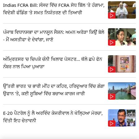
Indias FCRA Bill: ਸੰਸਦ ਵਿੱਚ FCRA ਸੋਧ ਬਿੱਲ 'ਤੇ ਹੰਗਾਮਾ,
ਵਿਦੇਸ਼ੀ ਫੰਡਿੰਗ 'ਤੇ ਸਖ਼ਤ ਨਿਯੰਤਰਣ ਦੀ ਤਿਆਰੀ
ਪੰਜਾਬ ਵਿਧਾਨਸਭਾ ਦਾ ਮਾਨਸੂਨ ਸੈਸ਼ਨ: ਅਮਨ ਅਰੋੜਾ ਕਿਉਂ ਬੋਲੇ
- ਮੈਂ ਅਸਤੀਫਾ ਦੇ ਦੇਵਾਂਗਾ, ਜਾਣੋ
ਅੰਮ੍ਰਿਤਸਰ 'ਚ ਚਿਪਕੇ ਚੰਨੀ ਖਿਲਾਫ ਪੋਸਟਰ... ਥੱਲੇ ਛਪੇ ਫੋਨ
ਨੰਬਰ ਨਾਲ ਪਿਆ ਪੁਆੜਾ
ਉੱਤਰੀ ਭਾਰਤ 'ਚ ਭਾਰੀ ਮੀਂਹ ਦਾ ਕਹਿਰ, ਹਰਿਦੁਆਰ ਵਿੱਚ ਗੰਗਾ
ਉਫਾਨ 'ਤੇ, ਕਈ ਸੂਬਿਆਂ ਵਿੱਚ ਬਚਾਅ ਕਾਰਜ ਜਾਰੀ
E-20 ਪੈਟਰੋਲ ਨੂੰ ਲੈ ਅਰਵਿੰਦ ਕੇਜਰੀਵਾਲ ਨੇ ਖੋਲ੍ਹਿਆ ਮੋਰਚਾ,
ਦਿੱਤੀ ਇਹ ਚੇਤਾਵਨੀ