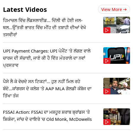
Latest Videos
View More
ਹਿਮਾਚਲ ਵਿੱਚ ਲੈਂਡਸਲਾਈਡ... ਦਿੱਲੀ ਵੀ ਹੋਈ ਜਲ-
ਥਲ...ਉੱਤਰੀ ਭਾਰਤ ਵਿੱਚ ਮੀਂਹ ਦੀ ਤਬਾਹੀ ਦੀਆਂ ਵੇਖੋ
ਤਸਵੀਰਾਂ
UPI Payment Charges: UPI ਪੇਮੈਂਟ 'ਤੇ ਲੱਗਣ ਵਾਲੇ
ਚਾਰਜ ਦੀ ਸੱਚਾਈ, ਜਾਣੋ ਕੀ ਹੈ ਵਿੱਤ ਮੰਤਰਾਲੇ ਦਾ ਨਵਾਂ
ਪ੍ਰਸਤਾਵ
ਪੈਸੇ ਲੈ ਕੇ ਵੇਚਦੇ ਸਨ ਟਿਕਟਾਂ... ਹੁਣ ਨਹੀਂ ਮਿਲ ਰਹੇ
ਬੰਦੇ...ਕਾਂਗਰਸ ਦੇ ਕਲੇਸ਼ 'ਤੇ AAP MLA ਗੋਲਡੀ ਕੰਬੋਜ ਦਾ
ਤਿੱਖਾ ਤੰਜ
FSSAI Action: FSSAI ਦਾ ਮਸ਼ਹੂਰ ਸ਼ਰਾਬ ਬ੍ਰਾਂਡਸ 'ਤੇ
ਸ਼ਿਕੰਜਾ, ਜਾਂਚ ਦੇ ਦਾਇਰੇ 'ਚ Old Monk, McDowells