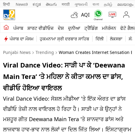
हिन्दी 
News9
ಕನ್ನಡ
తెలుగు
मराठी
ગુજરાતી
বাংলা
தமிழ்
മലയാളം
AQI
ਖੇਤੀਬਾੜੀ
ਪੰਜਾਬ
ਸ਼ਾਰਟ ਵੀਡੀਓਜ਼
ਦੇਸ਼
ਦੁਨੀਆ
ਟ੍ਰੈਂਡਿੰਗ
ਮਨੋਰੰਜਨ
ਫੋਟੋ ਗੈਲ
ਪੰਜਾਬ ਦਾ ਮੌਸਮ
ਹੁਕਮਨਾਮਾ ਸ੍ਰੀ ਦਰਬਾਰ ਸਾਹਿਬ
ਦਿੱਲੀ
ਲੋਕਸਭਾ
ਸੰਸ
ਸ਼ਾਰਟ ਵੀਡੀਓਜ਼
Punjabi News
Trending
Woman Creates Internet Sensation B
ਕਾਰੋਬਾਰ
Viral Dance Video: ਸਾੜੀ ਪਾ ਕੇ ‘Deewana
ਕਰਿਅਰ
Main Tera’ ‘ਤੇ ਮਹਿਲਾ ਨੇ ਕੀਤਾ ਕਮਾਲ ਦਾ ਡਾਂਸ,
ਮਨੋਰੰਜਨ
ਵੀਡੀਓ ਹੋਇਆ ਵਾਇਰਲ
ਦੇਸ਼
Viral Dance Video: ਸੋਸ਼ਲ ਮੀਡੀਆ 'ਤੇ ਇੱਕ ਔਰਤ ਦਾ ਡਾਂਸ
ਵੀਡੀਓ ਤੇਜ਼ੀ ਨਾਲ ਵਾਇਰਲ ਹੋ ਰਿਹਾ ਹੈ। ਸਾੜੀ ਪਾ ਕੇ ਉਨ੍ਹਾਂ ਨੇ
ਲਾਈਫ ਸਟਾਈਲ
ਮਸ਼ਹੂਰ ਗੀਤ Deewana Main Tera 'ਤੇ ਸ਼ਾਨਦਾਰ ਡਾਂਸ ਅਤੇ
ਪੰਜਾਬ
ਲਾਜਵਾਬ ਹਾਵ-ਭਾਵ ਨਾਲ ਲੋਕਾਂ ਦਾ ਦਿਲ ਜਿੱਤ ਲਿਆ। ਇੰਸਟਾਗ੍ਰਾਮ