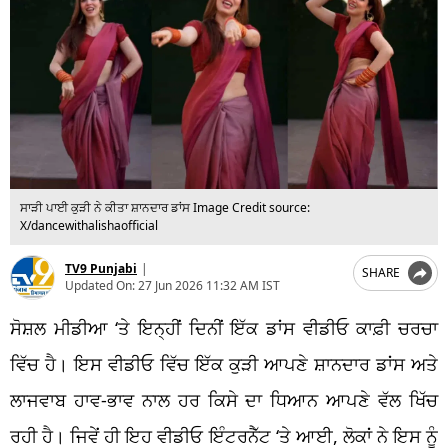
ਸਾੜੀ ਪਾਈ ਕੁੜੀ ਨੇ ਕੀਤਾ ਸ਼ਾਨਦਾਰ ਡਾਂਸ Image Credit source:
X/dancewithalishaofficial
TV9 Punjabi
|
SHARE
Updated On:
27 Jun 2026 11:32 AM IST
ਸੋਸ਼ਲ ਮੀਡੀਆ ‘ਤੇ ਇਨ੍ਹੀਂ ਦਿਨੀਂ ਇੱਕ ਡਾਂਸ ਵੀਡੀਓ ਕਾਫ਼ੀ ਚਰਚਾ
ਵਿੱਚ ਹੈ। ਇਸ ਵੀਡੀਓ ਵਿੱਚ ਇੱਕ ਕੁੜੀ ਆਪਣੇ ਸ਼ਾਨਦਾਰ ਡਾਂਸ ਅਤੇ
ਲਾਜਵਾਬ ਹਾਵ-ਭਾਵ ਨਾਲ ਹਰ ਕਿਸੇ ਦਾ ਧਿਆਨ ਆਪਣੇ ਵੱਲ ਖਿੱਚ
ਰਹੀ ਹੈ। ਜਿਵੇਂ ਹੀ ਇਹ ਵੀਡੀਓ ਇੰਟਰਨੈੱਟ ‘ਤੇ ਆਈ, ਲੋਕਾਂ ਨੇ ਇਸ ਨੂੰ